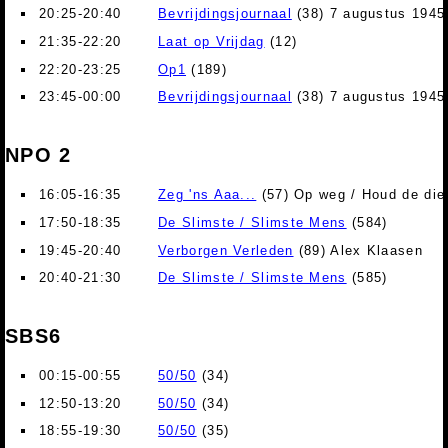
20:25-20:40
Bevrijdingsjournaal
(38) 7 augustus 1945
21:35-22:20
Laat op Vrijdag
(12)
22:20-23:25
Op1
(189)
23:45-00:00
Bevrijdingsjournaal
(38) 7 augustus 1945
NPO 2
16:05-16:35
Zeg 'ns Aaa...
(57) Op weg / Houd de die
17:50-18:35
De Slimste / Slimste Mens
(584)
19:45-20:40
Verborgen Verleden
(89) Alex Klaasen
20:40-21:30
De Slimste / Slimste Mens
(585)
SBS6
00:15-00:55
50/50
(34)
12:50-13:20
50/50
(34)
18:55-19:30
50/50
(35)