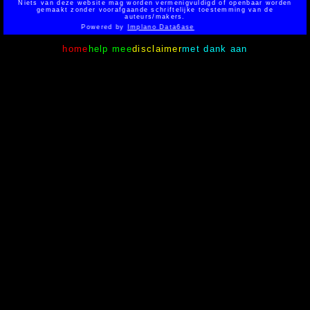
Niets van deze website mag worden vermenigvuldigd of openbaar worden
gemaakt zonder voorafgaande schriftelijke toestemming van de
auteurs/makers.
Powered by
Implano Data6ase
home
help mee
disclaimer
met dank aan