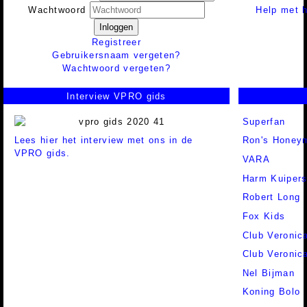
Help met h
Wachtwoord
Inloggen
Registreer
Gebruikersnaam vergeten?
Wachtwoord vergeten?
Interview VPRO gids
Superfan
Lees hier het interview met ons in de
Ron's Honey
VPRO gids.
VARA
Harm Kuiper
Robert Long
Fox Kids
Club Veronic
Club Veronic
Nel Bijman
Koning Bolo