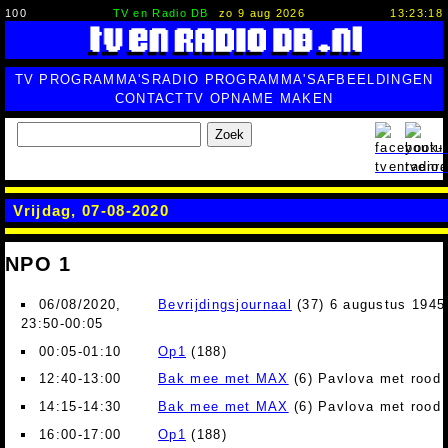
100
TV en Radio DB
zo 9 aug 2026
13:23:18
TV PROGRAMMA'S
RADIO PROGRAMMA'S
AFBEELDINGEN
CONTACT
TV OPNAME MAKEN
Zoek
Vrijdag, 07-08-2020
NPO 1
06/08/2020,
Bevrijdingsjournaal
(37) 6 augustus 1945
23:50-00:05
00:05-01:10
Op1
(188)
12:40-13:00
Bak mee met MAX
(6) Pavlova met rood 
14:15-14:30
Bak mee met MAX
(6) Pavlova met rood 
16:00-17:00
Op1
(188)