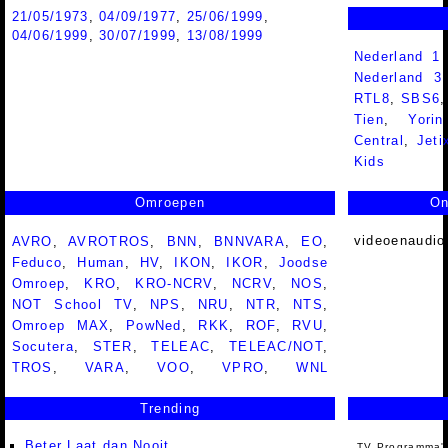
21/05/1973
,
04/09/1977
,
25/06/1999
,
04/06/1999
,
30/07/1999
,
13/08/1999
Nederland 1
Nederland 
RTL8
,
SBS6
Tien
,
Yorin
Central
,
Jeti
Kids
Omroepen
On
videoenaudio
AVRO
,
AVROTROS
,
BNN
,
BNNVARA
,
EO
,
Feduco
,
Human
,
HV
,
IKON
,
IKOR
,
Joodse
Omroep
,
KRO
,
KRO-NCRV
,
NCRV
,
NOS
,
NOT School TV
,
NPS
,
NRU
,
NTR
,
NTS
,
Omroep MAX
,
PowNed
,
RKK
,
ROF
,
RVU
,
Socutera
,
STER
,
TELEAC
,
TELEAC/NOT
,
TROS
,
VARA
,
VOO
,
VPRO
,
WNL
Trending
Beter Laat dan Nooit
TV Programma'