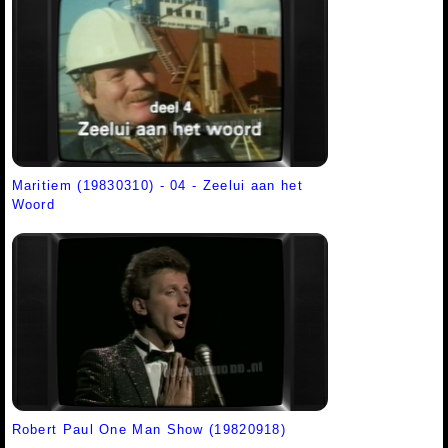
Maritiem (19830310) - 04 - Zeelui aan het
Woord
Robert Paul One Man Show (19820918)