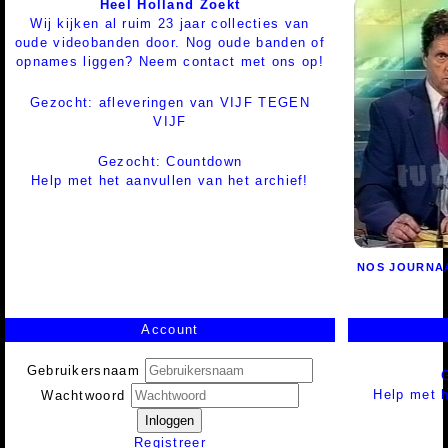
Heel Holland Zoekt
Wij kijken al ruim 23 jaar collecties van
oude videobanden door. Nog oude banden of
opnames liggen? Neem contact met ons op!
Gezocht: afleveringen van VIJF TEGEN
VIJF
Gezocht: Countdown
Help met het aanvullen van het archief!
NOS JOURNA
Account
Gebruikersnaam
Help met h
Wachtwoord
Inloggen
Registreer