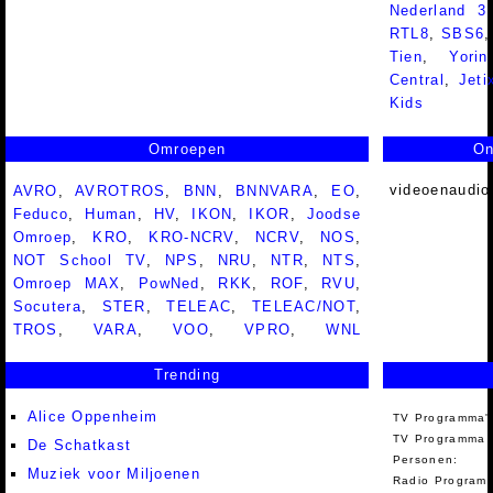
Nederland 
RTL8
,
SBS6
Tien
,
Yorin
Central
,
Jeti
Kids
Omroepen
On
videoenaudio
AVRO
,
AVROTROS
,
BNN
,
BNNVARA
,
EO
,
Feduco
,
Human
,
HV
,
IKON
,
IKOR
,
Joodse
Omroep
,
KRO
,
KRO-NCRV
,
NCRV
,
NOS
,
NOT School TV
,
NPS
,
NRU
,
NTR
,
NTS
,
Omroep MAX
,
PowNed
,
RKK
,
ROF
,
RVU
,
Socutera
,
STER
,
TELEAC
,
TELEAC/NOT
,
TROS
,
VARA
,
VOO
,
VPRO
,
WNL
Trending
Alice Oppenheim
TV Programma'
TV Programma A
De Schatkast
Personen:
Muziek voor Miljoenen
Radio Programm