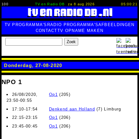
100
TV en Radio DB
za 8 aug 2026
05:00:22
TV PROGRAMMA'S
RADIO PROGRAMMA'S
AFBEELDINGEN
CONTACT
TV OPNAME MAKEN
Zoek
Donderdag, 27-08-2020
NPO 1
26/08/2020,
Op1
(205)
23:50-00:55
17:10-17:54
Denkend aan Holland
(7) Limburg
22:15-23:15
Op1
(206)
23:45-00:45
Op1
(206)