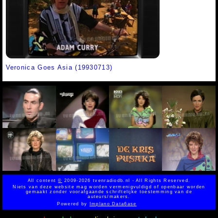
Veronica Goes Asia (19930713)
All content
©
2009-2026 tvenradiodb.nl - All Rights Reserved.
Niets van deze website mag worden vermenigvuldigd of openbaar worden
gemaakt zonder voorafgaande schriftelijke toestemming van de
auteurs/makers.
Powered by
Implano Data6ase