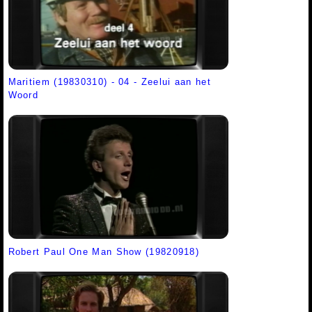
Maritiem (19830310) - 04 - Zeelui aan het
Woord
Robert Paul One Man Show (19820918)