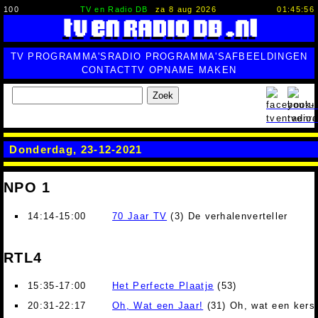
100
TV en Radio DB
za 8 aug 2026
01:45:57
TV PROGRAMMA'S
RADIO PROGRAMMA'S
AFBEELDINGEN
CONTACT
TV OPNAME MAKEN
Zoek
Donderdag, 23-12-2021
NPO 1
14:14-15:00
70 Jaar TV
(3) De verhalenverteller
RTL4
15:35-17:00
Het Perfecte Plaatje
(53)
20:31-22:17
Oh, Wat een Jaar!
(31) Oh, wat een kerst