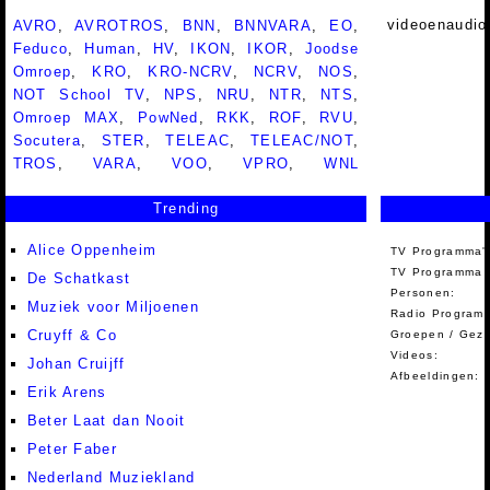
videoenaudio
AVRO
,
AVROTROS
,
BNN
,
BNNVARA
,
EO
,
Feduco
,
Human
,
HV
,
IKON
,
IKOR
,
Joodse
Omroep
,
KRO
,
KRO-NCRV
,
NCRV
,
NOS
,
NOT School TV
,
NPS
,
NRU
,
NTR
,
NTS
,
Omroep MAX
,
PowNed
,
RKK
,
ROF
,
RVU
,
Socutera
,
STER
,
TELEAC
,
TELEAC/NOT
,
TROS
,
VARA
,
VOO
,
VPRO
,
WNL
Trending
Alice Oppenheim
TV Programma'
TV Programma A
De Schatkast
Personen:
Muziek voor Miljoenen
Radio Programm
Cruyff & Co
Groepen / Gez
Videos:
Johan Cruijff
Afbeeldingen:
Erik Arens
Beter Laat dan Nooit
Peter Faber
Nederland Muziekland