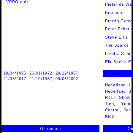
VPRO gids.
Pieter de Wa
Brainbox
Prettig Gereg
Peter Faber
Steve Ellis
The Sparks
Loretta Schri
Elk Speelt Ee
19/04/1975
,
26/01/1972
,
29/12/1987
,
21/03/2017
,
21/10/1987
,
09/05/2002
Nederland 1
Nederland 
RTL8
,
SBS6
Tien
,
Yorin
Central
,
Jeti
Kids
Omroepen
On