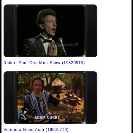
Robert Paul One Man Show (19820918)
Veronica Goes Asia (19930713)