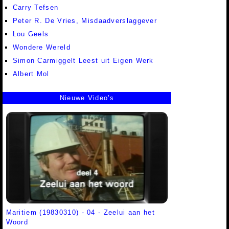
Carry Tefsen
Peter R. De Vries, Misdaadverslaggever
Lou Geels
Wondere Wereld
Simon Carmiggelt Leest uit Eigen Werk
Albert Mol
Nieuwe Video's
Maritiem (19830310) - 04 - Zeelui aan het
Woord