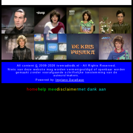
All content
©
2009-2026 tvenradiodb.nl - All Rights Reserved.
Niets van deze website mag worden vermenigvuldigd of openbaar worden
gemaakt zonder voorafgaande schriftelijke toestemming van de
auteurs/makers.
Powered by
Implano Data6ase
home
help mee
disclaimer
met dank aan