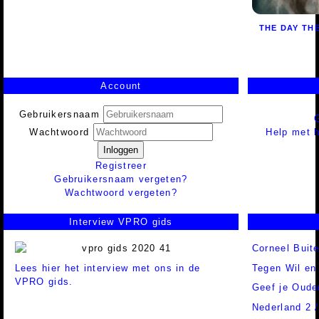
THE DAY THE
Account
Gebruikersnaam
Help met h
Wachtwoord
Inloggen
Registreer
Gebruikersnaam vergeten?
Wachtwoord vergeten?
Interview VPRO gids
Corneel Buit
Lees hier het interview met ons in de
Tegen Wil en
VPRO gids.
Geef je Oude
Nederland 2 