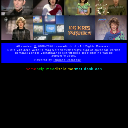
All content
©
2009-2026 tvenradiodb.nl - All Rights Reserved.
Niets van deze website mag worden vermenigvuldigd of openbaar worden
gemaakt zonder voorafgaande schriftelijke toestemming van de
auteurs/makers.
Powered by
Implano Data6ase
home
help mee
disclaimer
met dank aan