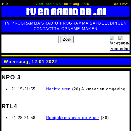
100
TV en Radio DB
do 6 aug 2026
03:19:30
TV PROGRAMMA'S
RADIO PROGRAMMA'S
AFBEELDINGEN
CONTACT
TV OPNAME MAKEN
Zoek
Woensdag, 12-01-2022
NPO 3
21:15-21:55
Nachtdieren
(20) Alkmaar en omgeving
RTL4
21:28-21:58
Rooijakkers over de Vloer
(38)