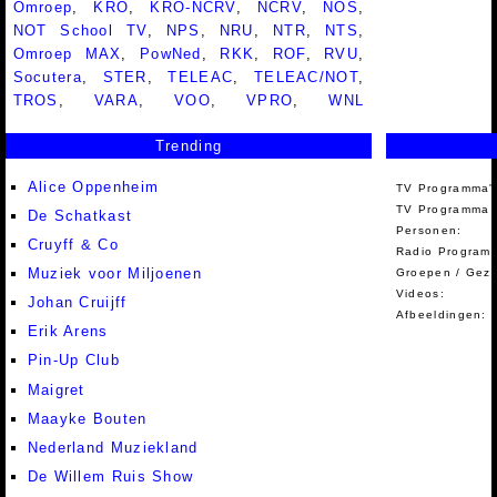
Omroep
,
KRO
,
KRO-NCRV
,
NCRV
,
NOS
,
NOT School TV
,
NPS
,
NRU
,
NTR
,
NTS
,
Omroep MAX
,
PowNed
,
RKK
,
ROF
,
RVU
,
Socutera
,
STER
,
TELEAC
,
TELEAC/NOT
,
TROS
,
VARA
,
VOO
,
VPRO
,
WNL
Trending
Alice Oppenheim
TV Programma'
TV Programma A
De Schatkast
Personen:
Cruyff & Co
Radio Programm
Muziek voor Miljoenen
Groepen / Gez
Videos:
Johan Cruijff
Afbeeldingen:
Erik Arens
Pin-Up Club
Maigret
Maayke Bouten
Nederland Muziekland
De Willem Ruis Show