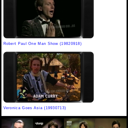
Robert Paul One Man Show (19820918)
Veronica Goes Asia (19930713)