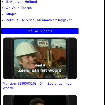
Ik Hou van Holland
Op Volle Toeren
Dinges
Peter R. De Vries, Misdaadverslaggever
Nieuwe Video's
Maritiem (19830310) - 04 - Zeelui aan het
Woord