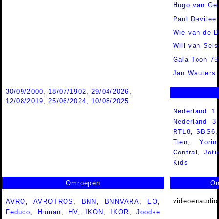
Hugo van Gel
Paul Devilee
Wie van de Dr
Will van Sels
Gala Toon 75
Jan Wauters
30/09/2000
,
18/07/1902
,
29/04/2026
,
12/08/2019
,
25/06/2024
,
10/08/2025
Nederland 1
Nederland 
RTL8
,
SBS6
Tien
,
Yorin
Central
,
Jeti
Kids
Omroepen
On
videoenaudio
AVRO
,
AVROTROS
,
BNN
,
BNNVARA
,
EO
,
Feduco
,
Human
,
HV
,
IKON
,
IKOR
,
Joodse