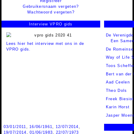
Registreer
Gebruikersnaam vergeten?
Wachtwoord vergeten?
Interview VPRO gids
De Verenigde
Een Samenl
Lees hier het interview met ons in de
VPRO gids.
De Romeinse 
Way of Life 
Toos Scheffe
Bert van der
Aad Ceelen
Theo Dols
Freek Biesiot
Karin Horst
Jasper Moen
03/01/2011
,
16/06/1961
,
12/07/2014
,
19/07/2014
,
01/06/1983
,
22/07/1973