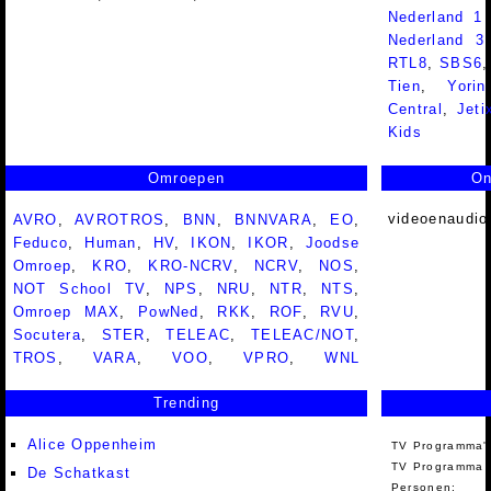
Nederland 1
Nederland 
RTL8
,
SBS6
Tien
,
Yorin
Central
,
Jeti
Kids
Omroepen
On
videoenaudio
AVRO
,
AVROTROS
,
BNN
,
BNNVARA
,
EO
,
Feduco
,
Human
,
HV
,
IKON
,
IKOR
,
Joodse
Omroep
,
KRO
,
KRO-NCRV
,
NCRV
,
NOS
,
NOT School TV
,
NPS
,
NRU
,
NTR
,
NTS
,
Omroep MAX
,
PowNed
,
RKK
,
ROF
,
RVU
,
Socutera
,
STER
,
TELEAC
,
TELEAC/NOT
,
TROS
,
VARA
,
VOO
,
VPRO
,
WNL
Trending
Alice Oppenheim
TV Programma'
TV Programma A
De Schatkast
Personen: