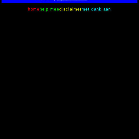
home
help mee
disclaimer
met dank aan