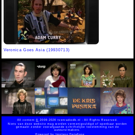
Veronica Goes Asia (19930713)
All content
©
2009-2026 tvenradiodb.nl - All Rights Reserved.
Niets van deze website mag worden vermenigvuldigd of openbaar worden
gemaakt zonder voorafgaande schriftelijke toestemming van de
auteurs/makers.
Powered by
Implano Data6ase