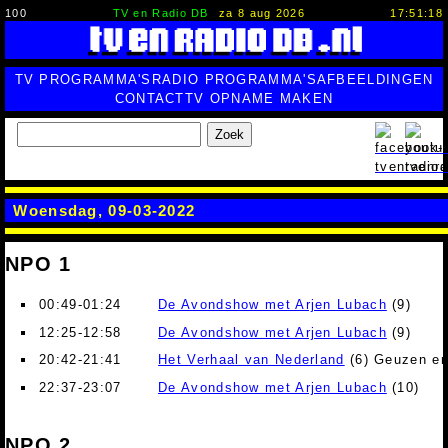
100
TV en Radio DB
za 8 aug 2026
17:51:19
TV PROGRAMMA'S
RADIO PROGRAMMA'S
AFBEELDINGEN
CONTACT
TV OPNAME MAKEN
Zoek
Woensdag, 09-03-2022
NPO 1
00:49-01:24
De Avondshow met Arjen Lubach
(9)
12:25-12:58
De Avondshow met Arjen Lubach
(9)
20:42-21:41
Het Verhaal van Nederland
(6) Geuzen en
22:37-23:07
De Avondshow met Arjen Lubach
(10)
NPO 2