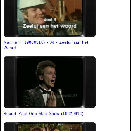
Maritiem (19830310) - 04 - Zeelui aan het
Woord
Robert Paul One Man Show (19820918)