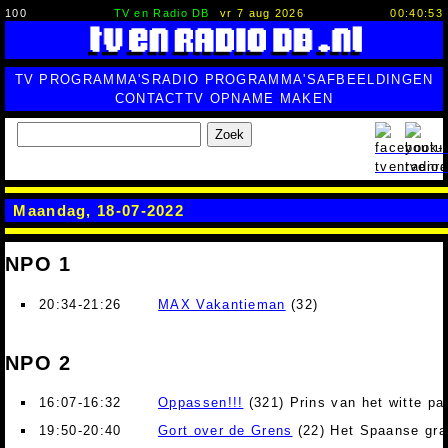
100
TV en Radio DB
vr 7 aug 2026
00:40:54
TV PROGRAMMA'S
RADIO PROGRAMMA'S
AFBEELDINGEN
CONTACT
TV OPNAME MAKEN
Zoek
Maandag, 18-07-2022
NPO 1
20:34-21:26
MAX Vakantieman
(32)
NPO 2
16:07-16:32
Oppassen!!!
(321) Prins van het witte pa
19:50-20:40
Gort over de Grens
(22) Het Spaanse gra