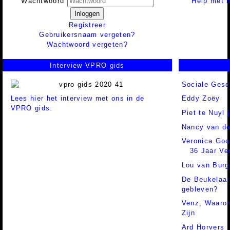
Help met h
Wachtwoord
Inloggen
Registreer
Gebruikersnaam vergeten?
Wachtwoord vergeten?
Interview VPRO gids
Sociale Gesc
Lees hier het interview met ons in de
Eddy Zoëy
VPRO gids.
Piet te Nuyl j
Nancy van de
Veronica Go
36 Jaar Ve
Lou van Burg
De Beukelaa
gebleven?
Venz,
Waarom
Zijn
Ard Horvers