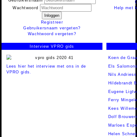
Gebruikersnaam
Help met h
Wachtwoord
Inloggen
Registreer
Gebruikersnaam vergeten?
Wachtwoord vergeten?
Interview VPRO gids
Koen de Graa
Lees hier het interview met ons in de
Els Salomon
VPRO gids.
Nils Andries
Hildebrandt 
Eugene Ligtv
Ferry Mingel
Kees Willem
Dolf Brouwer
Marloes Espo
Helen Schnei