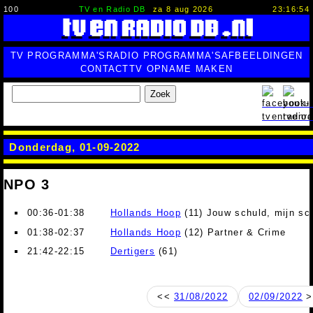
100
TV en Radio DB
za 8 aug 2026
23:16:55
TV PROGRAMMA'S
RADIO PROGRAMMA'S
AFBEELDINGEN
CONTACT
TV OPNAME MAKEN
Zoek
Donderdag, 01-09-2022
NPO 3
00:36-01:38
Hollands Hoop
(11) Jouw schuld, mijn sc
01:38-02:37
Hollands Hoop
(12) Partner & Crime
21:42-22:15
Dertigers
(61)
<<
31/08/2022
02/09/2022
>