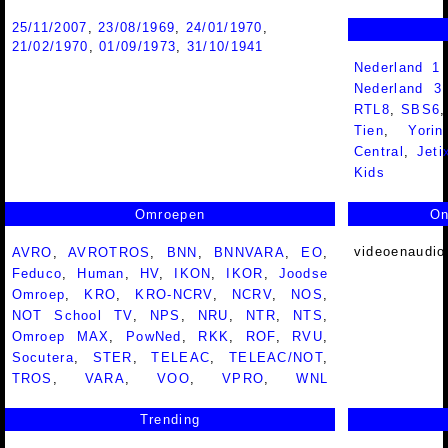
25/11/2007
,
23/08/1969
,
24/01/1970
,
21/02/1970
,
01/09/1973
,
31/10/1941
Nederland 1
Nederland 
RTL8
,
SBS6
Tien
,
Yorin
Central
,
Jeti
Kids
Omroepen
On
videoenaudio
AVRO
,
AVROTROS
,
BNN
,
BNNVARA
,
EO
,
Feduco
,
Human
,
HV
,
IKON
,
IKOR
,
Joodse
Omroep
,
KRO
,
KRO-NCRV
,
NCRV
,
NOS
,
NOT School TV
,
NPS
,
NRU
,
NTR
,
NTS
,
Omroep MAX
,
PowNed
,
RKK
,
ROF
,
RVU
,
Socutera
,
STER
,
TELEAC
,
TELEAC/NOT
,
TROS
,
VARA
,
VOO
,
VPRO
,
WNL
Trending