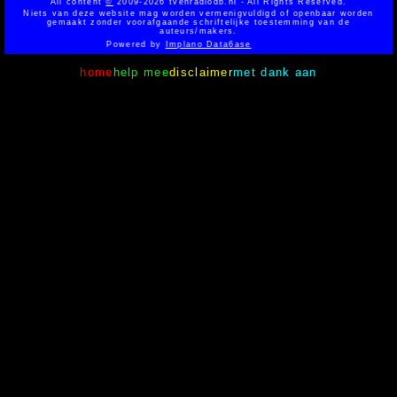
All content
©
2009-2026 tvenradiodb.nl - All Rights Reserved.
Niets van deze website mag worden vermenigvuldigd of openbaar worden
gemaakt zonder voorafgaande schriftelijke toestemming van de
auteurs/makers.
Powered by
Implano Data6ase
home
help mee
disclaimer
met dank aan