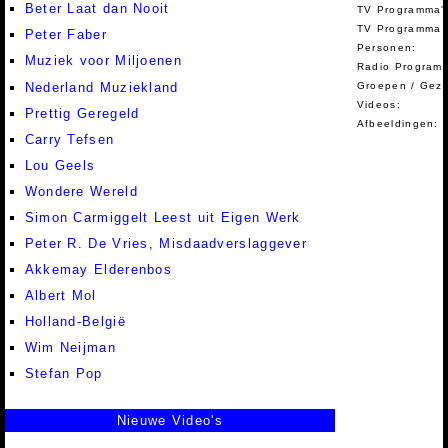
Beter Laat dan Nooit
TV Programma'
TV Programma A
Peter Faber
Personen:
Muziek voor Miljoenen
Radio Programm
Nederland Muziekland
Groepen / Gez
Videos:
Prettig Geregeld
Afbeeldingen:
Carry Tefsen
Lou Geels
Wondere Wereld
Simon Carmiggelt Leest uit Eigen Werk
Peter R. De Vries, Misdaadverslaggever
Akkemay Elderenbos
Albert Mol
Holland-België
Wim Neijman
Stefan Pop
Nieuwe Video's