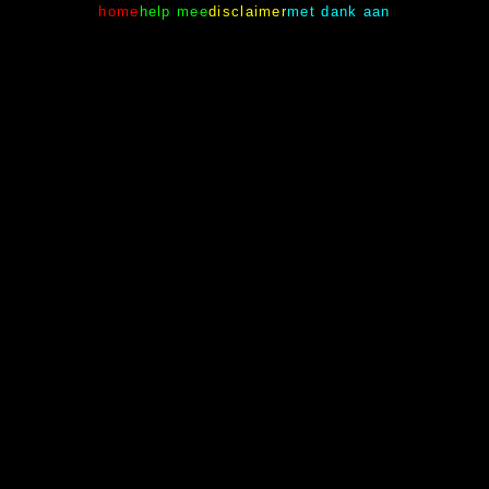
home
help mee
disclaimer
met dank aan