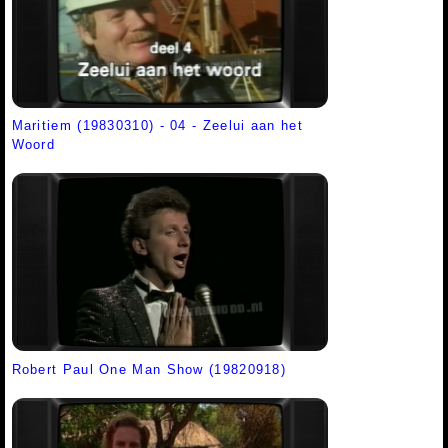
Maritiem (19830310) - 04 - Zeelui aan het
Woord
Robert Paul One Man Show (19820918)