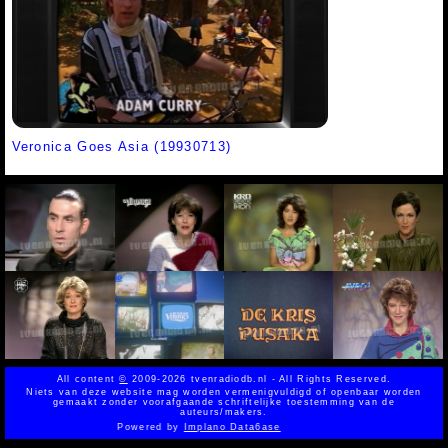
Veronica Goes Asia (19930713)
All content
©
2009-2026 tvenradiodb.nl - All Rights Reserved.
Niets van deze website mag worden vermenigvuldigd of openbaar worden
gemaakt zonder voorafgaande schriftelijke toestemming van de
auteurs/makers.
Powered by
Implano Data6ase