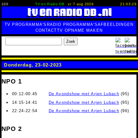
100
TV en Radio DB
vr 7 aug 2026
21:03:30
TV PROGRAMMA'S
RADIO PROGRAMMA'S
AFBEELDINGEN
CONTACT
TV OPNAME MAKEN
Zoek
Donderdag, 23-02-2023
NPO 1
00:12-00:45
De Avondshow met Arjen Lubach
(95)
14:15-14:41
De Avondshow met Arjen Lubach
(95)
22:24-22:54
De Avondshow met Arjen Lubach
(96)
NPO 2