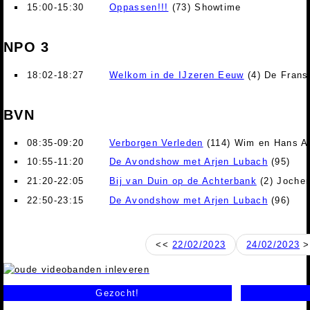
15:00-15:30
Oppassen!!!
(73) Showtime
NPO 3
18:02-18:27
Welkom in de IJzeren Eeuw
(4) De Franse
BVN
08:35-09:20
Verborgen Verleden
(114) Wim en Hans A
10:55-11:20
De Avondshow met Arjen Lubach
(95)
21:20-22:05
Bij van Duin op de Achterbank
(2) Joche
22:50-23:15
De Avondshow met Arjen Lubach
(96)
<<
22/02/2023
24/02/2023
>
Gezocht!