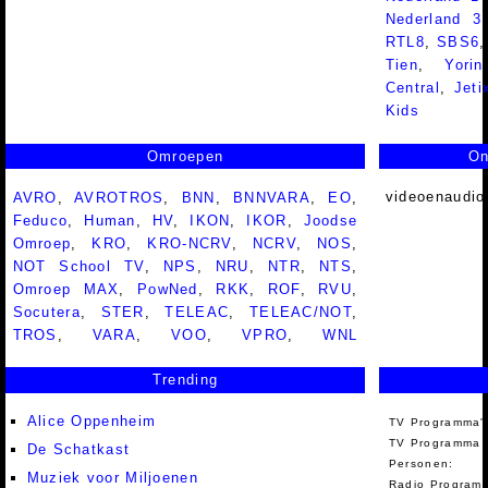
Nederland 
RTL8
,
SBS6
Tien
,
Yorin
Central
,
Jeti
Kids
Omroepen
On
videoenaudio
AVRO
,
AVROTROS
,
BNN
,
BNNVARA
,
EO
,
Feduco
,
Human
,
HV
,
IKON
,
IKOR
,
Joodse
Omroep
,
KRO
,
KRO-NCRV
,
NCRV
,
NOS
,
NOT School TV
,
NPS
,
NRU
,
NTR
,
NTS
,
Omroep MAX
,
PowNed
,
RKK
,
ROF
,
RVU
,
Socutera
,
STER
,
TELEAC
,
TELEAC/NOT
,
TROS
,
VARA
,
VOO
,
VPRO
,
WNL
Trending
Alice Oppenheim
TV Programma'
TV Programma A
De Schatkast
Personen:
Muziek voor Miljoenen
Radio Programm