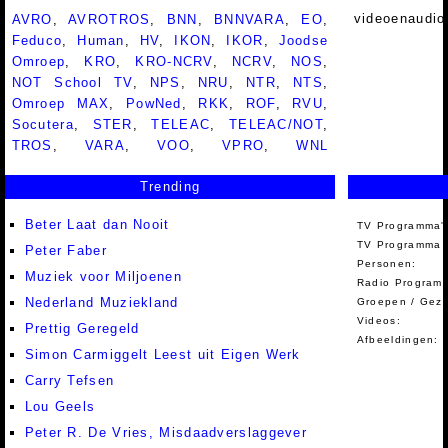
videoenaudio
AVRO
,
AVROTROS
,
BNN
,
BNNVARA
,
EO
,
Feduco
,
Human
,
HV
,
IKON
,
IKOR
,
Joodse
Omroep
,
KRO
,
KRO-NCRV
,
NCRV
,
NOS
,
NOT School TV
,
NPS
,
NRU
,
NTR
,
NTS
,
Omroep MAX
,
PowNed
,
RKK
,
ROF
,
RVU
,
Socutera
,
STER
,
TELEAC
,
TELEAC/NOT
,
TROS
,
VARA
,
VOO
,
VPRO
,
WNL
Trending
Beter Laat dan Nooit
TV Programma'
TV Programma A
Peter Faber
Personen:
Muziek voor Miljoenen
Radio Programm
Nederland Muziekland
Groepen / Gez
Videos:
Prettig Geregeld
Afbeeldingen:
Simon Carmiggelt Leest uit Eigen Werk
Carry Tefsen
Lou Geels
Peter R. De Vries, Misdaadverslaggever