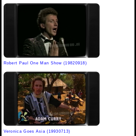
Robert Paul One Man Show (19820918)
Veronica Goes Asia (19930713)