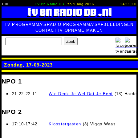
100
TV en Radio DB
zo 9 aug 2026
14:15:11
TV PROGRAMMA'S
RADIO PROGRAMMA'S
AFBEELDINGEN
CONTACT
TV OPNAME MAKEN
Zoek
Zondag, 17-09-2023
NPO 1
21:22-22:11
Wie Denk Je Wel Dat Je Bent
(13) Harde
NPO 2
17:10-17:42
Kloostergasten
(8) Viggo Waas