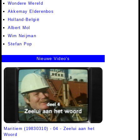
Wondere Wereld
Akkemay Elderenbos
Holland-België
Albert Mol
Wim Neijman
Stefan Pop
Nieuwe Video's
Maritiem (19830310) - 04 - Zeelui aan het
Woord