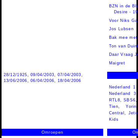
BZN in de B
Desire - 1
Voor Niks Ga
Jos Lubsen
Bak mee me
Ton van Duin
Daar Vraag 
Maigret
28/12/1925
,
09/04/2003
,
07/04/2003
,
13/06/2006
,
06/04/2006
,
18/04/2006
Nederland 1
Nederland 
RTL8
,
SBS6
Tien
,
Yorin
Central
,
Jeti
Kids
Omroepen
On