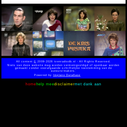
All content
©
2009-2026 tvenradiodb.nl - All Rights Reserved.
Niets van deze website mag worden vermenigvuldigd of openbaar worden
gemaakt zonder voorafgaande schriftelijke toestemming van de
auteurs/makers.
Powered by
Implano Data6ase
home
help mee
disclaimer
met dank aan