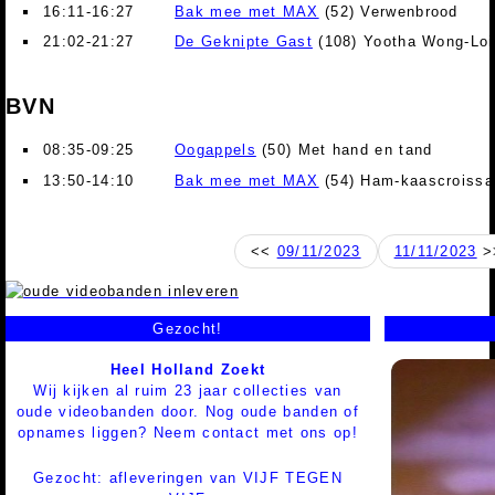
16:11-16:27
Bak mee met MAX
(52) Verwenbrood
21:02-21:27
De Geknipte Gast
(108) Yootha Wong-Loi
BVN
08:35-09:25
Oogappels
(50) Met hand en tand
13:50-14:10
Bak mee met MAX
(54) Ham-kaascroissa
<<
09/11/2023
11/11/2023
>
Gezocht!
Heel Holland Zoekt
Wij kijken al ruim 23 jaar collecties van
oude videobanden door. Nog oude banden of
opnames liggen? Neem contact met ons op!
Gezocht: afleveringen van VIJF TEGEN