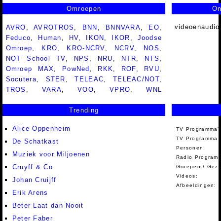
Omroepen
On
videoenaudio
AVRO
,
AVROTROS
,
BNN
,
BNNVARA
,
EO
,
Feduco
,
Human
,
HV
,
IKON
,
IKOR
,
Joodse
Omroep
,
KRO
,
KRO-NCRV
,
NCRV
,
NOS
,
NOT School TV
,
NPS
,
NRU
,
NTR
,
NTS
,
Omroep MAX
,
PowNed
,
RKK
,
ROF
,
RVU
,
Socutera
,
STER
,
TELEAC
,
TELEAC/NOT
,
TROS
,
VARA
,
VOO
,
VPRO
,
WNL
Trending
Alice Oppenheim
TV Programma'
TV Programma A
De Schatkast
Personen:
Muziek voor Miljoenen
Radio Programm
Cruyff & Co
Groepen / Gez
Videos:
Johan Cruijff
Afbeeldingen:
Erik Arens
Beter Laat dan Nooit
Peter Faber