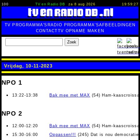
100
TV en Radio DB
za 8 aug 2026
19:59:28
TV PROGRAMMA'S
RADIO PROGRAMMA'S
AFBEELDINGEN
CONTACT
TV OPNAME MAKEN
Zoek
Vrijdag, 10-11-2023
NPO 1
13:22-13:38
Bak mee met MAX
(54) Ham-kaascroissa
NPO 2
12:00-12:20
Bak mee met MAX
(54) Ham-kaascroissa
15:30-16:00
Oppassen!!!
(245) Dat is nou democratie