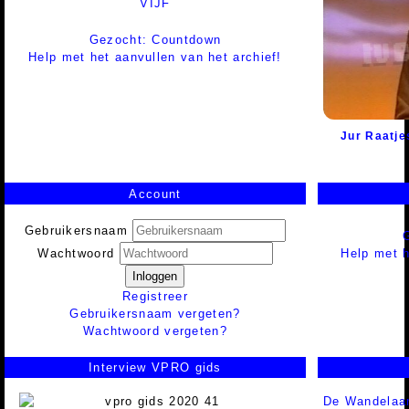
VIJF
Gezocht: Countdown
Help met het aanvullen van het archief!
Jur Raatje
Account
Gebruikersnaam
Help met h
Wachtwoord
Inloggen
Registreer
Gebruikersnaam vergeten?
Wachtwoord vergeten?
Interview VPRO gids
De Wandelaa