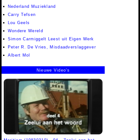
Nederland Muziekland
Carry Tefsen
Lou Geels
Wondere Wereld
Simon Carmiggelt Leest uit Eigen Werk
Peter R. De Vries, Misdaadverslaggever
Albert Mol
Nieuwe Video's