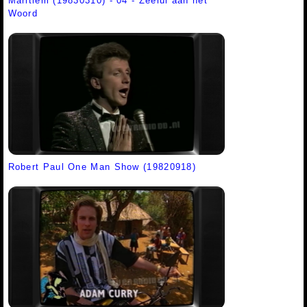
Maritiem (19830310) - 04 - Zeelui aan het
Woord
Robert Paul One Man Show (19820918)