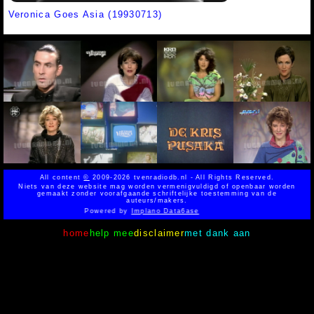
Veronica Goes Asia (19930713)
All content
©
2009-2026 tvenradiodb.nl - All Rights Reserved.
Niets van deze website mag worden vermenigvuldigd of openbaar worden
gemaakt zonder voorafgaande schriftelijke toestemming van de
auteurs/makers.
Powered by
Implano Data6ase
home
help mee
disclaimer
met dank aan