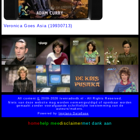
Veronica Goes Asia (19930713)
All content
©
2009-2026 tvenradiodb.nl - All Rights Reserved.
Niets van deze website mag worden vermenigvuldigd of openbaar worden
gemaakt zonder voorafgaande schriftelijke toestemming van de
auteurs/makers.
Powered by
Implano Data6ase
home
help mee
disclaimer
met dank aan