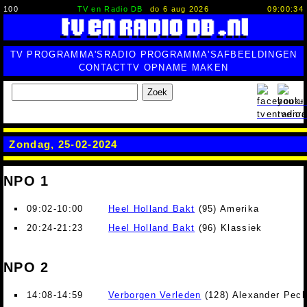
100
TV en Radio DB
do 6 aug 2026
09:00:35
TV PROGRAMMA'S
RADIO PROGRAMMA'S
AFBEELDINGEN
CONTACT
TV OPNAME MAKEN
Zoek
Zondag, 25-02-2024
NPO 1
09:02-10:00
Heel Holland Bakt
(95) Amerika
20:24-21:23
Heel Holland Bakt
(96) Klassiek
NPO 2
14:08-14:59
Verborgen Verleden
(128) Alexander Pech