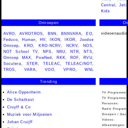
Central
,
Jeti
Kids
Omroepen
On
videoenaudio
AVRO
,
AVROTROS
,
BNN
,
BNNVARA
,
EO
,
Feduco
,
Human
,
HV
,
IKON
,
IKOR
,
Joodse
Omroep
,
KRO
,
KRO-NCRV
,
NCRV
,
NOS
,
NOT School TV
,
NPS
,
NRU
,
NTR
,
NTS
,
Omroep MAX
,
PowNed
,
RKK
,
ROF
,
RVU
,
Socutera
,
STER
,
TELEAC
,
TELEAC/NOT
,
TROS
,
VARA
,
VOO
,
VPRO
,
WNL
Trending
Alice Oppenheim
TV Programma'
TV Programma A
De Schatkast
Personen:
Cruyff & Co
Radio Programm
Muziek voor Miljoenen
Groepen / Gez
Videos:
Johan Cruijff
Afbeeldingen: