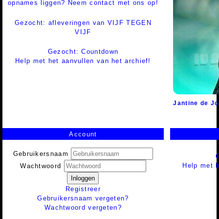
opnames liggen? Neem contact met ons op!
Gezocht: afleveringen van VIJF TEGEN
VIJF
Gezocht: Countdown
Help met het aanvullen van het archief!
Jantine de J
Account
Gebruikersnaam
Help met h
Wachtwoord
Inloggen
Registreer
Gebruikersnaam vergeten?
Wachtwoord vergeten?