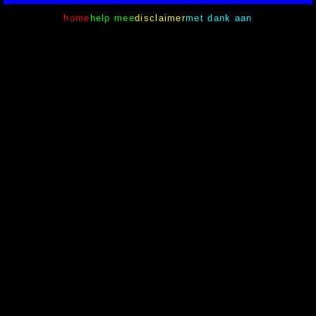
home
help mee
disclaimer
met dank aan