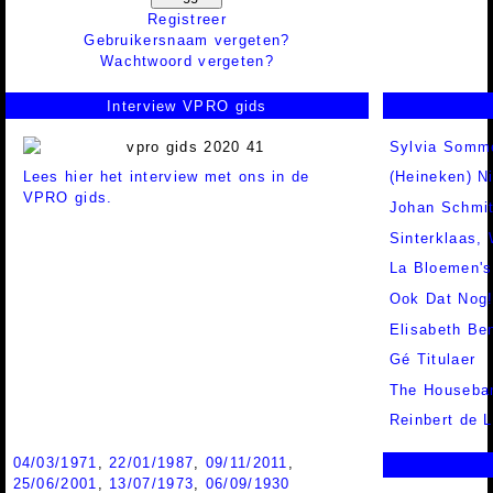
Registreer
Gebruikersnaam vergeten?
Wachtwoord vergeten?
Interview VPRO gids
Sylvia Somm
Lees hier het interview met ons in de
(Heineken) N
VPRO gids.
Johan Schmi
Sinterklaas,
La Bloemen's
Ook Dat Nog
Elisabeth Be
Gé Titulaer
The Houseba
Reinbert de 
04/03/1971
,
22/01/1987
,
09/11/2011
,
25/06/2001
,
13/07/1973
,
06/09/1930