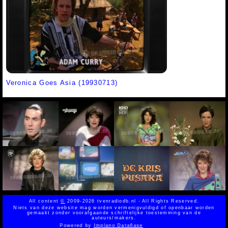
Veronica Goes Asia (19930713)
All content
©
2009-2026 tvenradiodb.nl - All Rights Reserved.
Niets van deze website mag worden vermenigvuldigd of openbaar worden
gemaakt zonder voorafgaande schriftelijke toestemming van de
auteurs/makers.
Powered by
Implano Data6ase