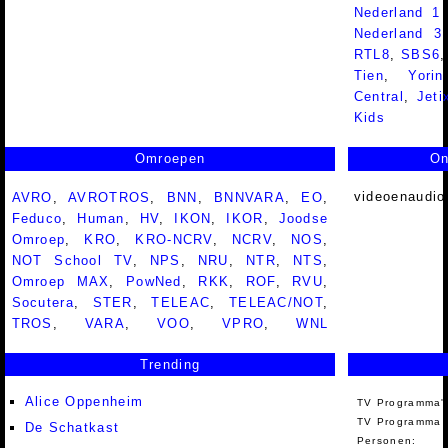
Nederland 1
Nederland 
RTL8
,
SBS6
Tien
,
Yorin
Central
,
Jeti
Kids
Omroepen
On
videoenaudio
AVRO
,
AVROTROS
,
BNN
,
BNNVARA
,
EO
,
Feduco
,
Human
,
HV
,
IKON
,
IKOR
,
Joodse
Omroep
,
KRO
,
KRO-NCRV
,
NCRV
,
NOS
,
NOT School TV
,
NPS
,
NRU
,
NTR
,
NTS
,
Omroep MAX
,
PowNed
,
RKK
,
ROF
,
RVU
,
Socutera
,
STER
,
TELEAC
,
TELEAC/NOT
,
TROS
,
VARA
,
VOO
,
VPRO
,
WNL
Trending
Alice Oppenheim
TV Programma'
TV Programma A
De Schatkast
Personen: