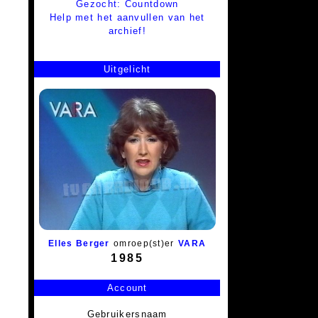
Gezocht: Countdown
Help met het aanvullen van het
archief!
Uitgelicht
Elles Berger
omroep(st)er
VARA
1985
Account
Gebruikersnaam