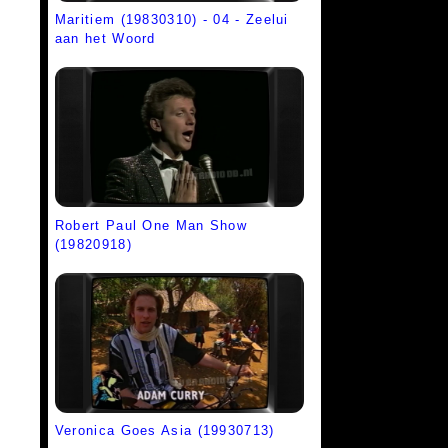
Maritiem (19830310) - 04 - Zeelui
aan het Woord
Robert Paul One Man Show
(19820918)
Veronica Goes Asia (19930713)