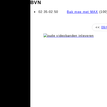
BVN
02:35-02:50
Bak mee met MAX
(100
<<
09/