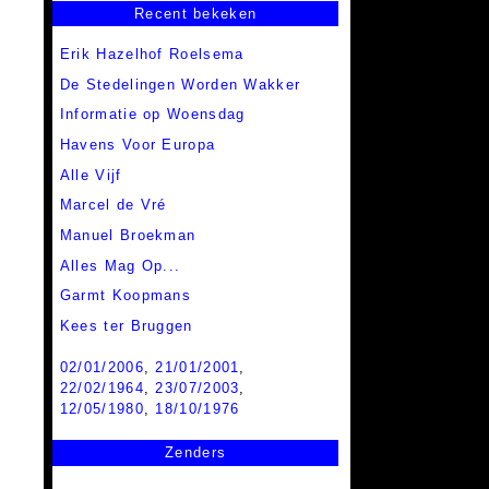
Recent bekeken
Erik Hazelhof Roelsema
De Stedelingen Worden Wakker
Informatie op Woensdag
Havens Voor Europa
Alle Vijf
Marcel de Vré
Manuel Broekman
Alles Mag Op...
Garmt Koopmans
Kees ter Bruggen
02/01/2006
,
21/01/2001
,
22/02/1964
,
23/07/2003
,
12/05/1980
,
18/10/1976
Zenders