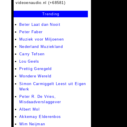
videoenaudio.nl (+68581)
Trending
Beter Laat dan Nooit
Peter Faber
Muziek voor Miljoenen
Nederland Muziekland
Carry Tefsen
Lou Geels
Prettig Geregeld
Wondere Wereld
Simon Carmiggelt Leest uit Eigen
Werk
Peter R. De Vries,
Misdaadverslaggever
Albert Mol
Akkemay Elderenbos
Wim Neijman