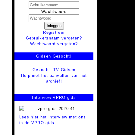
Wachtwoord
Inloggen
Registreer
Gebruikersnaam vergeten?
Wachtwoord vergeten?
Gidsen Gezocht!
Gezocht: TV Gidsen
Help met het aanvullen van het
archief!
Interview VPRO gids
Lees hier het interview met ons
in de VPRO gids.