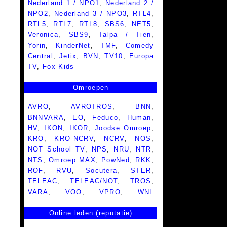
Nederland 1 / NPO1
,
Nederland 2 /
NPO2
,
Nederland 3 / NPO3
,
RTL4
,
RTL5
,
RTL7
,
RTL8
,
SBS6
,
NET5
,
Veronica
,
SBS9
,
Talpa / Tien
,
Yorin
,
KinderNet
,
TMF
,
Comedy
Central
,
Jetix
,
BVN
,
TV10
,
Europa
TV
,
Fox Kids
Omroepen
AVRO
,
AVROTROS
,
BNN
,
BNNVARA
,
EO
,
Feduco
,
Human
,
HV
,
IKON
,
IKOR
,
Joodse Omroep
,
KRO
,
KRO-NCRV
,
NCRV
,
NOS
,
NOT School TV
,
NPS
,
NRU
,
NTR
,
NTS
,
Omroep MAX
,
PowNed
,
RKK
,
ROF
,
RVU
,
Socutera
,
STER
,
TELEAC
,
TELEAC/NOT
,
TROS
,
VARA
,
VOO
,
VPRO
,
WNL
Online leden (reputatie)