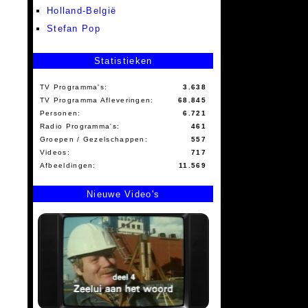
Holland-België
Stefan Pop
Statistieken
TV Programma's:
3.638
TV Programma Afleveringen:
68.845
Personen:
6.721
Radio Programma's:
461
Groepen / Gezelschappen:
557
Videos:
717
Afbeeldingen:
11.569
Nieuwe Video's