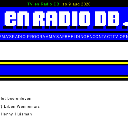
TV en Radio DB
zo 9 aug 2026
MMA'S
RADIO PROGRAMMA'S
AFBEELDINGEN
CONTACT
TV OP
Het boerenleven
7) Erben Wennemars
 Henny Huisman