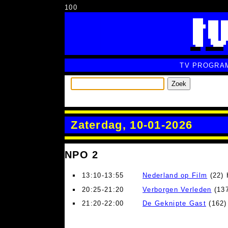
100
TV PROGRA
Zoek
Zaterdag, 10-01-2026
NPO 2
13:10-13:55
Nederland op Film
(22) 
20:25-21:20
Verborgen Verleden
(13
21:20-22:00
De Geknipte Gast
(162)