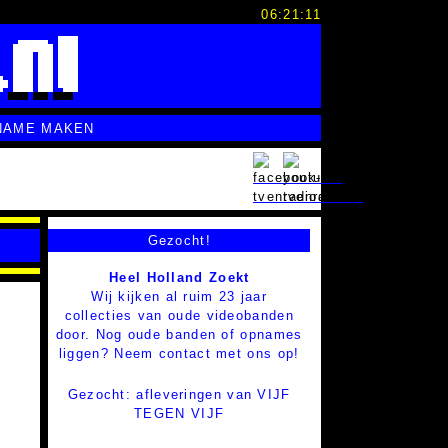
06:21:12
NAME MAKEN
Gezocht!
Heel Holland Zoekt
Wij kijken al ruim 23 jaar
collecties van oude videobanden
door. Nog oude banden of opnames
liggen? Neem contact met ons op!
Gezocht: afleveringen van VIJF
TEGEN VIJF