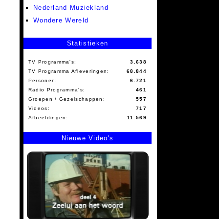
Nederland Muziekland
Wondere Wereld
Statistieken
TV Programma's:
3.638
TV Programma Afleveringen:
68.844
Personen:
6.721
Radio Programma's:
461
Groepen / Gezelschappen:
557
Videos:
717
Afbeeldingen:
11.569
Nieuwe Video's