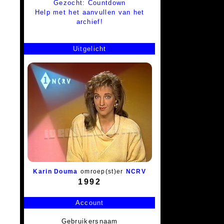
Gezocht: Countdown
Help met het aanvullen van het
archief!
Uitgelicht
Karin Douma
omroep(st)er
NCRV
1992
Account
Gebruikersnaam