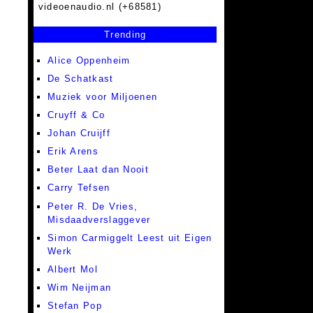
videoenaudio.nl (+68581)
Trending
Alice Oppenheim
De Schatkast
Muziek voor Miljoenen
Cruyff & Co
Johan Cruijff
Erik Arens
Beter Laat dan Nooit
Carry Tefsen
Peter R. De Vries,
Misdaadverslaggever
Simon Carmiggelt Leest uit Eigen
Werk
Albert Mol
Wim Neijman
Stefan Pop