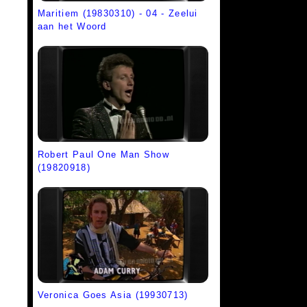
Maritiem (19830310) - 04 - Zeelui
aan het Woord
Robert Paul One Man Show
(19820918)
Veronica Goes Asia (19930713)