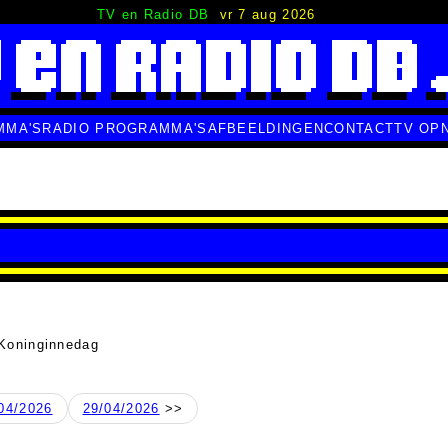
TV en Radio DB
vr 7 aug 2026
MMA'S
RADIO PROGRAMMA'S
AFBEELDINGEN
CONTACT
TV OP
Koninginnedag
04/2026
29/04/2026
>>