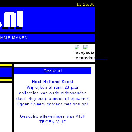
12:25:01
NAME MAKEN
Gezocht!
Heel Holland Zoekt
Wij kijken al ruim 23 jaar
collecties van oude videobanden
door. Nog oude banden of opnames
liggen? Neem contact met ons op!
Gezocht: afleveringen van VIJF
TEGEN VIJF