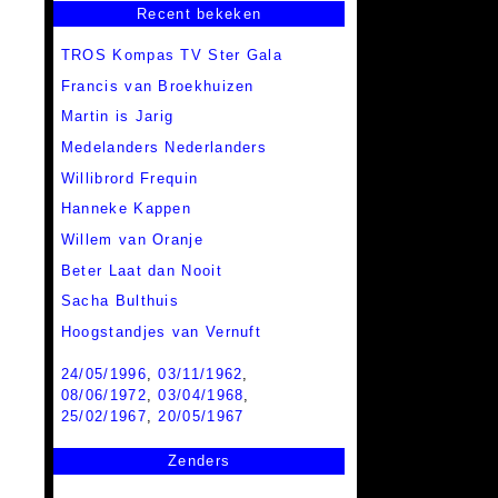
Recent bekeken
TROS Kompas TV Ster Gala
Francis van Broekhuizen
Martin is Jarig
Medelanders Nederlanders
Willibrord Frequin
Hanneke Kappen
Willem van Oranje
Beter Laat dan Nooit
Sacha Bulthuis
Hoogstandjes van Vernuft
24/05/1996
,
03/11/1962
,
08/06/1972
,
03/04/1968
,
25/02/1967
,
20/05/1967
Zenders