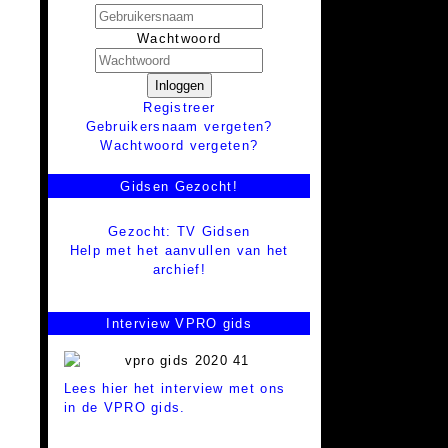
Wachtwoord
Inloggen
Registreer
Gebruikersnaam vergeten?
Wachtwoord vergeten?
Gidsen Gezocht!
Gezocht: TV Gidsen
Help met het aanvullen van het
archief!
Interview VPRO gids
Lees hier het interview met ons
in de VPRO gids.