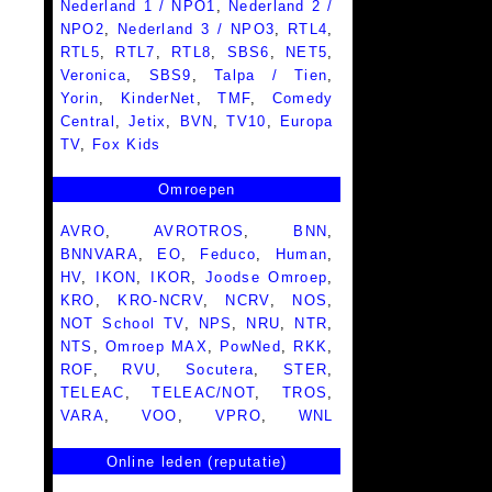
Nederland 1 / NPO1
,
Nederland 2 /
NPO2
,
Nederland 3 / NPO3
,
RTL4
,
RTL5
,
RTL7
,
RTL8
,
SBS6
,
NET5
,
Veronica
,
SBS9
,
Talpa / Tien
,
Yorin
,
KinderNet
,
TMF
,
Comedy
Central
,
Jetix
,
BVN
,
TV10
,
Europa
TV
,
Fox Kids
Omroepen
AVRO
,
AVROTROS
,
BNN
,
BNNVARA
,
EO
,
Feduco
,
Human
,
HV
,
IKON
,
IKOR
,
Joodse Omroep
,
KRO
,
KRO-NCRV
,
NCRV
,
NOS
,
NOT School TV
,
NPS
,
NRU
,
NTR
,
NTS
,
Omroep MAX
,
PowNed
,
RKK
,
ROF
,
RVU
,
Socutera
,
STER
,
TELEAC
,
TELEAC/NOT
,
TROS
,
VARA
,
VOO
,
VPRO
,
WNL
Online leden (reputatie)