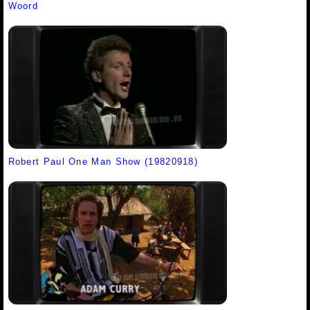
Woord
Robert Paul One Man Show (19820918)