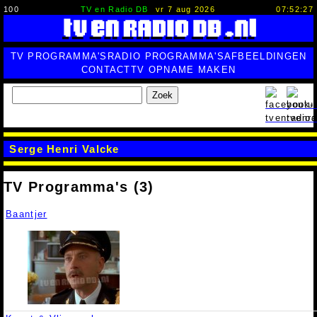
100
TV en Radio DB
vr 7 aug 2026
07:52:28
TV PROGRAMMA'S
RADIO PROGRAMMA'S
AFBEELDINGEN
CONTACT
TV OPNAME MAKEN
Zoek
Serge Henri Valcke
TV Programma's (3)
Baantjer