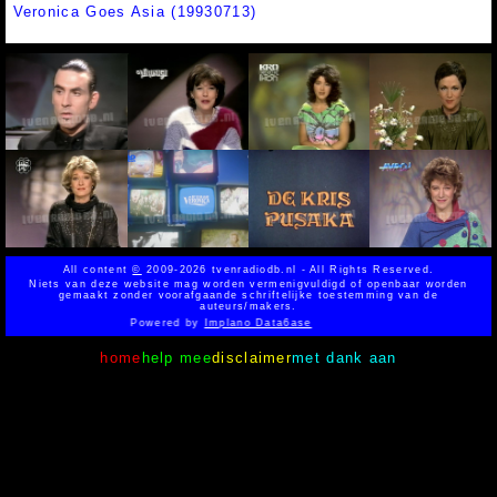
Veronica Goes Asia (19930713)
All content
©
2009-2026 tvenradiodb.nl - All Rights Reserved.
Niets van deze website mag worden vermenigvuldigd of openbaar worden
gemaakt zonder voorafgaande schriftelijke toestemming van de
auteurs/makers.
Powered by
Implano Data6ase
home
help mee
disclaimer
met dank aan