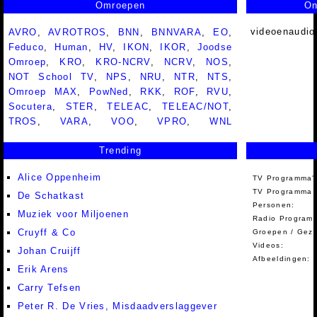
Omroepen
On
videoenaudio
AVRO
,
AVROTROS
,
BNN
,
BNNVARA
,
EO
,
Feduco
,
Human
,
HV
,
IKON
,
IKOR
,
Joodse
Omroep
,
KRO
,
KRO-NCRV
,
NCRV
,
NOS
,
NOT School TV
,
NPS
,
NRU
,
NTR
,
NTS
,
Omroep MAX
,
PowNed
,
RKK
,
ROF
,
RVU
,
Socutera
,
STER
,
TELEAC
,
TELEAC/NOT
,
TROS
,
VARA
,
VOO
,
VPRO
,
WNL
Trending
Alice Oppenheim
TV Programma'
TV Programma A
De Schatkast
Personen:
Muziek voor Miljoenen
Radio Programm
Cruyff & Co
Groepen / Gez
Videos:
Johan Cruijff
Afbeeldingen:
Erik Arens
Carry Tefsen
Peter R. De Vries, Misdaadverslaggever