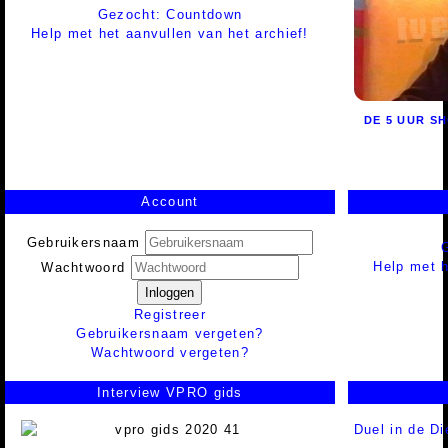
Gezocht: Countdown
Help met het aanvullen van het archief!
DE 5 UUR S
Account
Gebruikersnaam
Help met h
Wachtwoord
Inloggen
Registreer
Gebruikersnaam vergeten?
Wachtwoord vergeten?
Interview VPRO gids
Duel in de Di