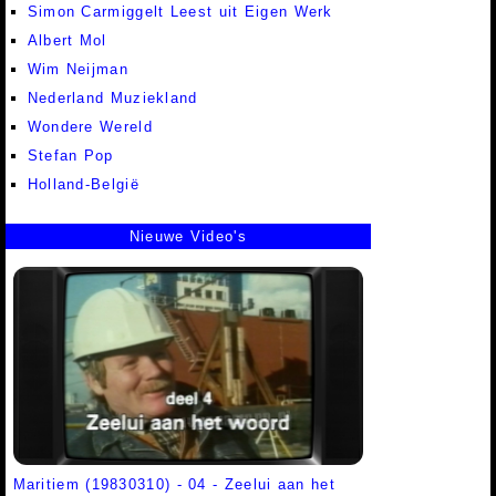
Simon Carmiggelt Leest uit Eigen Werk
Albert Mol
Wim Neijman
Nederland Muziekland
Wondere Wereld
Stefan Pop
Holland-België
Nieuwe Video's
Maritiem (19830310) - 04 - Zeelui aan het