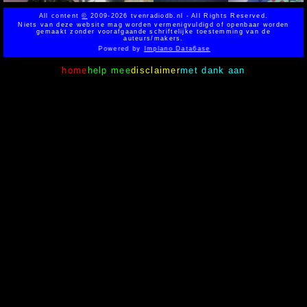
All content
©
2009-2026 tvenradiodb.nl - All Rights Reserved.
Niets van deze website mag worden vermenigvuldigd of openbaar worden
gemaakt zonder voorafgaande schriftelijke toestemming van de
auteurs/makers.
Powered by
Implano Data6ase
home
help mee
disclaimer
met dank aan