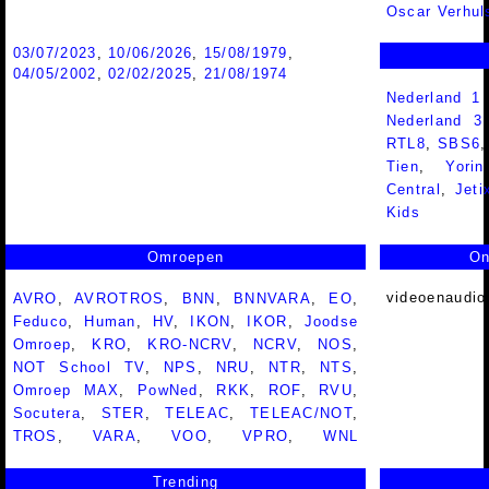
Oscar Verhul
03/07/2023
,
10/06/2026
,
15/08/1979
,
04/05/2002
,
02/02/2025
,
21/08/1974
Nederland 1
Nederland 
RTL8
,
SBS6
Tien
,
Yorin
Central
,
Jeti
Kids
Omroepen
On
videoenaudio
AVRO
,
AVROTROS
,
BNN
,
BNNVARA
,
EO
,
Feduco
,
Human
,
HV
,
IKON
,
IKOR
,
Joodse
Omroep
,
KRO
,
KRO-NCRV
,
NCRV
,
NOS
,
NOT School TV
,
NPS
,
NRU
,
NTR
,
NTS
,
Omroep MAX
,
PowNed
,
RKK
,
ROF
,
RVU
,
Socutera
,
STER
,
TELEAC
,
TELEAC/NOT
,
TROS
,
VARA
,
VOO
,
VPRO
,
WNL
Trending