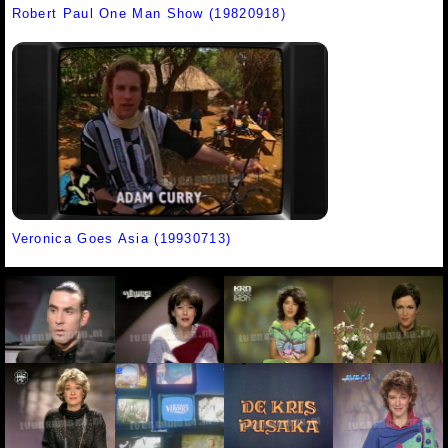
Robert Paul One Man Show (19820918)
Veronica Goes Asia (19930713)