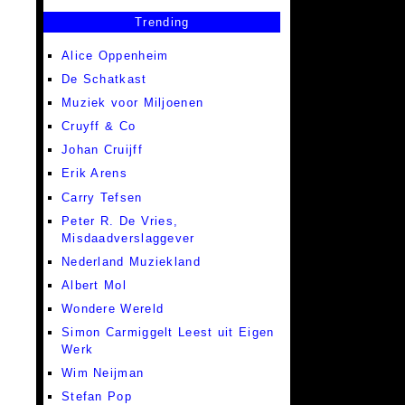
Trending
Alice Oppenheim
De Schatkast
Muziek voor Miljoenen
Cruyff & Co
Johan Cruijff
Erik Arens
Carry Tefsen
Peter R. De Vries,
Misdaadverslaggever
Nederland Muziekland
Albert Mol
Wondere Wereld
Simon Carmiggelt Leest uit Eigen
Werk
Wim Neijman
Stefan Pop