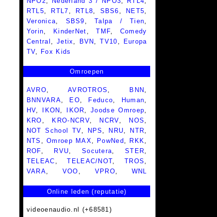
NPO2
,
Nederland 3 / NPO3
,
RTL4
,
RTL5
,
RTL7
,
RTL8
,
SBS6
,
NET5
,
Veronica
,
SBS9
,
Talpa / Tien
,
Yorin
,
KinderNet
,
TMF
,
Comedy
Central
,
Jetix
,
BVN
,
TV10
,
Europa
TV
,
Fox Kids
Omroepen
AVRO
,
AVROTROS
,
BNN
,
BNNVARA
,
EO
,
Feduco
,
Human
,
HV
,
IKON
,
IKOR
,
Joodse Omroep
,
KRO
,
KRO-NCRV
,
NCRV
,
NOS
,
NOT School TV
,
NPS
,
NRU
,
NTR
,
NTS
,
Omroep MAX
,
PowNed
,
RKK
,
ROF
,
RVU
,
Socutera
,
STER
,
TELEAC
,
TELEAC/NOT
,
TROS
,
VARA
,
VOO
,
VPRO
,
WNL
Online leden (reputatie)
videoenaudio.nl (+68581)