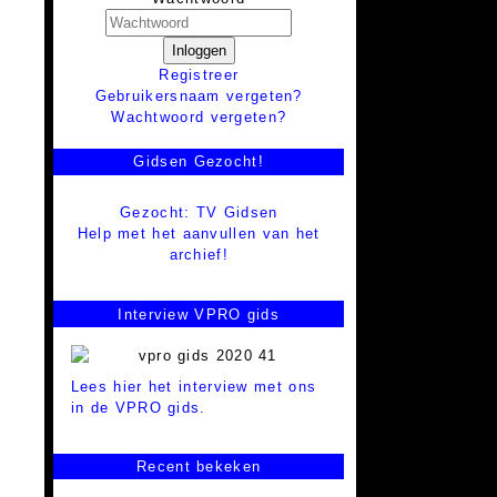
Inloggen
Registreer
Gebruikersnaam vergeten?
Wachtwoord vergeten?
Gidsen Gezocht!
Gezocht: TV Gidsen
Help met het aanvullen van het
archief!
Interview VPRO gids
Lees hier het interview met ons
in de VPRO gids.
Recent bekeken