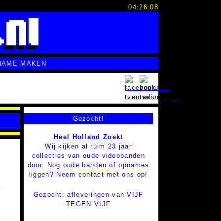
04:26:08
NAME MAKEN
Gezocht!
Heel Holland Zoekt
Wij kijken al ruim 23 jaar
collecties van oude videobanden
door. Nog oude banden of opnames
liggen? Neem contact met ons op!
Gezocht: afleveringen van VIJF
TEGEN VIJF