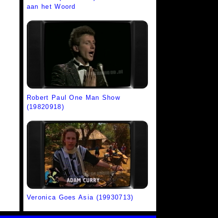
aan het Woord
Robert Paul One Man Show
(19820918)
Veronica Goes Asia (19930713)