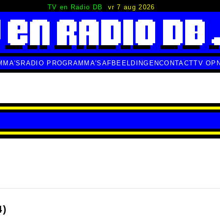
TV en Radio DB
vr 7 aug 2026
MMA'S
RADIO PROGRAMMA'S
AFBEELDINGEN
CONTACT
TV OP
4)