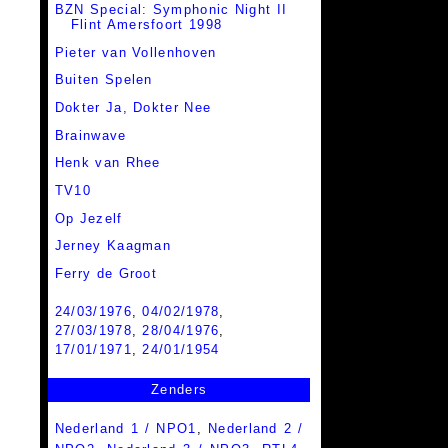
BZN Special: Symphonic Night II
Flint Amersfoort 1998
Pieter van Vollenhoven
Buiten Spelen
Dokter Ja, Dokter Nee
Brainwave
Henk van Rhee
TV10
Op Jezelf
Jerney Kaagman
Ferry de Groot
24/03/1976
,
04/02/1978
,
27/03/1978
,
28/04/1976
,
17/01/1971
,
24/01/1954
Zenders
Nederland 1 / NPO1
,
Nederland 2 /