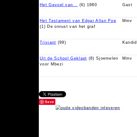
Het Gevoel van...
(6) 1980
Gast
Het Testament van Edgar Allan Poe
Mmv
(1) De onrust van het graf
Triviant
(99)
Kandid
Uit de School Geklapt
(8) Sjoemelen
Mmv
voor Mbezi
Save