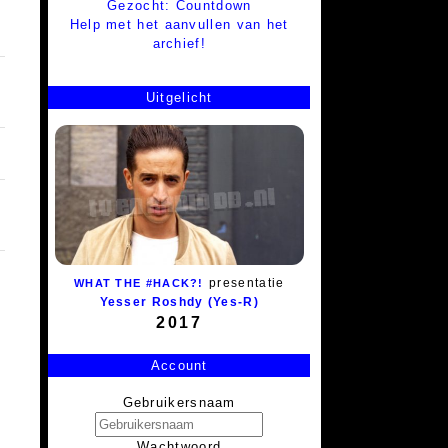
Gezocht: Countdown
Help met het aanvullen van het
archief!
Uitgelicht
presentatie
WHAT THE #HACK?!
Yesser Roshdy (Yes-R)
2017
Account
Gebruikersnaam
Wachtwoord