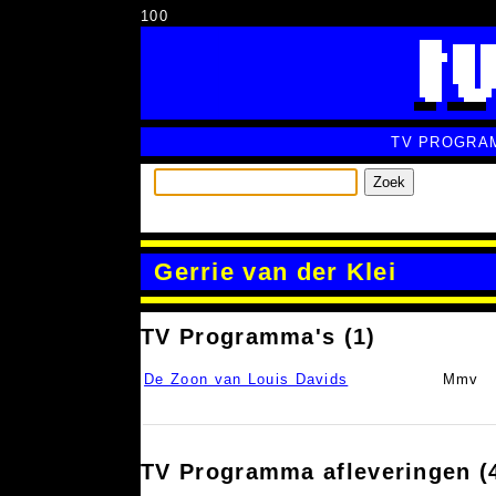
100
TV PROGRA
Zoek
Gerrie van der Klei
TV Programma's (1)
De Zoon van Louis Davids
Mmv
TV Programma afleveringen (