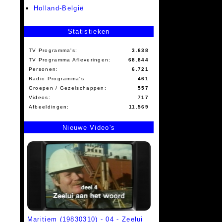
Holland-België
Statistieken
TV Programma's:
3.638
TV Programma Afleveringen:
68.844
Personen:
6.721
Radio Programma's:
461
Groepen / Gezelschappen:
557
Videos:
717
Afbeeldingen:
11.569
Nieuwe Video's
Maritiem (19830310) - 04 - Zeelui