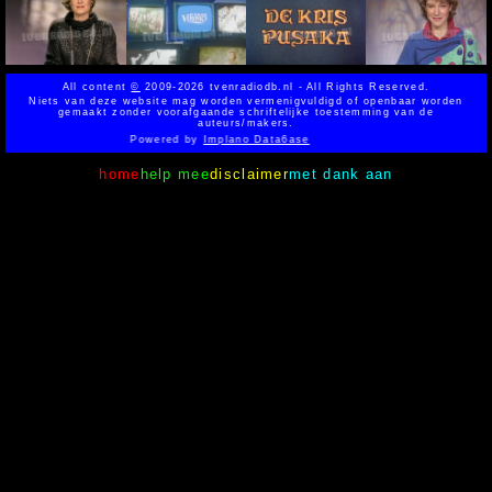
All content
©
2009-2026 tvenradiodb.nl - All Rights Reserved.
Niets van deze website mag worden vermenigvuldigd of openbaar worden
gemaakt zonder voorafgaande schriftelijke toestemming van de
auteurs/makers.
Powered by
Implano Data6ase
home
help mee
disclaimer
met dank aan