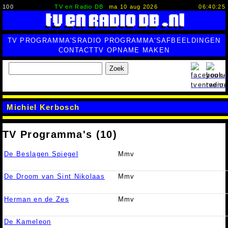
100
TV en Radio DB
ma 10 aug 2026
06:40:25
TV PROGRAMMA'S
RADIO PROGRAMMA'S
AFBEELDINGEN
CONTACT
TV OPNAME MAKEN
Zoek
Michiel Kerbosch
TV Programma's (10)
De Beslagen Spiegel
Mmv
De Droom van Sint Nikolaas
Mmv
Herman en de Zes
Mmv
De Kameleon