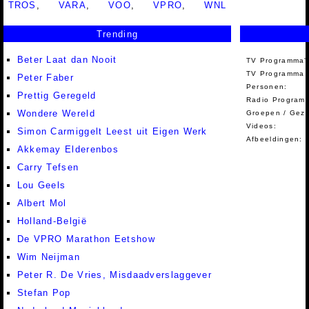
TROS
,
VARA
,
VOO
,
VPRO
,
WNL
Trending
Beter Laat dan Nooit
TV Programma'
TV Programma A
Peter Faber
Personen:
Prettig Geregeld
Radio Programm
Wondere Wereld
Groepen / Gez
Videos:
Simon Carmiggelt Leest uit Eigen Werk
Afbeeldingen:
Akkemay Elderenbos
Carry Tefsen
Lou Geels
Albert Mol
Holland-België
De VPRO Marathon Eetshow
Wim Neijman
Peter R. De Vries, Misdaadverslaggever
Stefan Pop