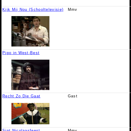
Kijk Mij Nou (Schooltelevisie)
Mmv
Pipo in West-Best
Recht Zo Die Gaat
Gast
Sint Nicolaasfeest
Mmv