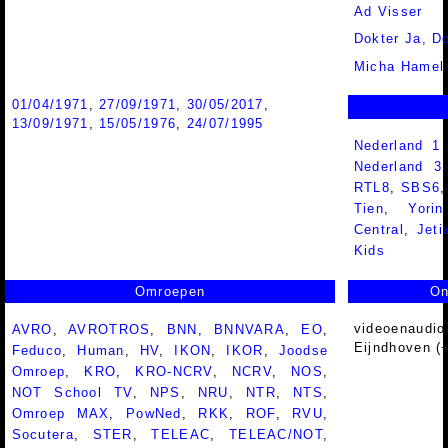
Ad Visser
Dokter Ja, D
Micha Hamel
01/04/1971
,
27/09/1971
,
30/05/2017
,
13/09/1971
,
15/05/1976
,
24/07/1995
Nederland 1
Nederland 
RTL8
,
SBS6
Tien
,
Yorin
Central
,
Jeti
Kids
Omroepen
On
videoenaudio
AVRO
,
AVROTROS
,
BNN
,
BNNVARA
,
EO
,
Eijndhoven (
Feduco
,
Human
,
HV
,
IKON
,
IKOR
,
Joodse
Omroep
,
KRO
,
KRO-NCRV
,
NCRV
,
NOS
,
NOT School TV
,
NPS
,
NRU
,
NTR
,
NTS
,
Omroep MAX
,
PowNed
,
RKK
,
ROF
,
RVU
,
Socutera
,
STER
,
TELEAC
,
TELEAC/NOT
,