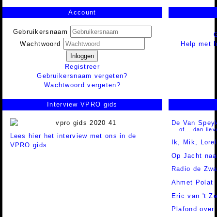
Account
Gebruikersnaam
Help met h
Wachtwoord
Inloggen
Registreer
Gebruikersnaam vergeten?
Wachtwoord vergeten?
Interview VPRO gids
De Van Spey
of... dan lie
Lees hier het interview met ons in de
Ik, Mik, Lore
VPRO gids.
Op Jacht naa
Radio de Zwa
Ahmet Polat
Eric van 't Z
Plafond over