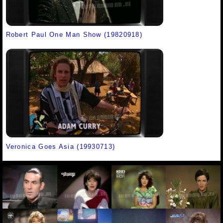
Robert Paul One Man Show (19820918)
Veronica Goes Asia (19930713)