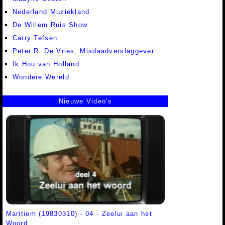
Nederland Muziekland
De Willem Ruis Show
Carry Tefsen
Peter R. De Vries, Misdaadverslaggever
Ik Hou van Holland
Wondere Wereld
Nieuwe Video's
Maritiem (19830310) - 04 - Zeelui aan het
Woord