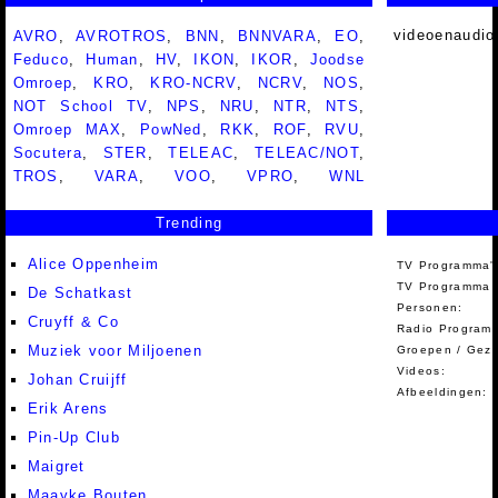
videoenaudio
AVRO
,
AVROTROS
,
BNN
,
BNNVARA
,
EO
,
Feduco
,
Human
,
HV
,
IKON
,
IKOR
,
Joodse
Omroep
,
KRO
,
KRO-NCRV
,
NCRV
,
NOS
,
NOT School TV
,
NPS
,
NRU
,
NTR
,
NTS
,
Omroep MAX
,
PowNed
,
RKK
,
ROF
,
RVU
,
Socutera
,
STER
,
TELEAC
,
TELEAC/NOT
,
TROS
,
VARA
,
VOO
,
VPRO
,
WNL
Trending
Alice Oppenheim
TV Programma'
TV Programma A
De Schatkast
Personen:
Cruyff & Co
Radio Programm
Muziek voor Miljoenen
Groepen / Gez
Videos:
Johan Cruijff
Afbeeldingen:
Erik Arens
Pin-Up Club
Maigret
Maayke Bouten