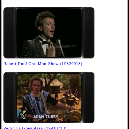
Robert Paul One Man Show (19820918)
Veronica Goes Asia (19930713)