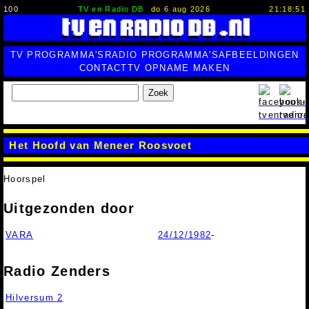
100
TV en Radio DB
do 6 aug 2026
21:18:52
TV PROGRAMMA'S
RADIO PROGRAMMA'S
AFBEELDINGEN
CONTACT
TV OPNAME MAKEN
Zoek
Het Hoofd van Meneer Roosvoet
Hoorspel
Uitgezonden door
VARA
24/12/1982
-
Radio Zenders
Hilversum 2