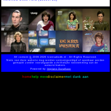
All content
©
2009-2026 tvenradiodb.nl - All Rights Reserved.
Niets van deze website mag worden vermenigvuldigd of openbaar worden
gemaakt zonder voorafgaande schriftelijke toestemming van de
auteurs/makers.
Powered by
Implano Data6ase
home
help mee
disclaimer
met dank aan