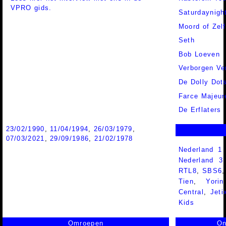
VPRO gids.
Saturdaynigh
Moord of Zel
Seth
Bob Loeven
Verborgen Ve
De Dolly Dot
Farce Majeur
De Erflaters
23/02/1990
,
11/04/1994
,
26/03/1979
,
07/03/2021
,
29/09/1986
,
21/02/1978
Nederland 1
Nederland 
RTL8
,
SBS6
Tien
,
Yorin
Central
,
Jeti
Kids
Omroepen
On