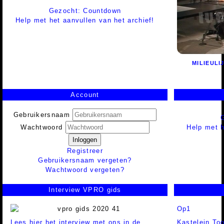
Gezocht: Countdown
Help met het aanvullen van het archief!
MILIEULI
Account
Gebruikersnaam
Help met h
Wachtwoord
Inloggen
Registreer
Gebruikersnaam vergeten?
Wachtwoord vergeten?
Interview VPRO gids
Op1
Lees hier het interview met ons in de
Kastelein To