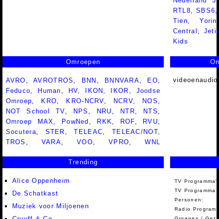
Nederland 
RTL8
,
SBS6
Tien
,
Yorin
Central
,
Jeti
Kids
Omroepen
On
videoenaudio
AVRO
,
AVROTROS
,
BNN
,
BNNVARA
,
EO
,
Feduco
,
Human
,
HV
,
IKON
,
IKOR
,
Joodse
Omroep
,
KRO
,
KRO-NCRV
,
NCRV
,
NOS
,
NOT School TV
,
NPS
,
NRU
,
NTR
,
NTS
,
Omroep MAX
,
PowNed
,
RKK
,
ROF
,
RVU
,
Socutera
,
STER
,
TELEAC
,
TELEAC/NOT
,
TROS
,
VARA
,
VOO
,
VPRO
,
WNL
Trending
Alice Oppenheim
TV Programma'
TV Programma A
De Schatkast
Personen:
Muziek voor Miljoenen
Radio Programm
Cruyff & Co
Groepen / Gez