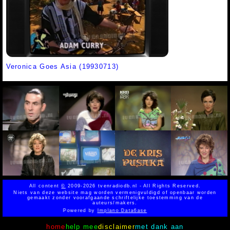
Veronica Goes Asia (19930713)
All content
©
2009-2026 tvenradiodb.nl - All Rights Reserved.
Niets van deze website mag worden vermenigvuldigd of openbaar worden
gemaakt zonder voorafgaande schriftelijke toestemming van de
auteurs/makers.
Powered by
Implano Data6ase
home
help mee
disclaimer
met dank aan