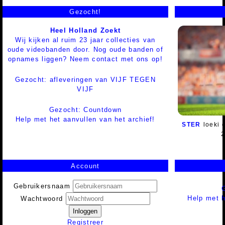
Gezocht!
Heel Holland Zoekt
Wij kijken al ruim 23 jaar collecties van
oude videobanden door. Nog oude banden of
opnames liggen? Neem contact met ons op!
Gezocht: afleveringen van VIJF TEGEN
VIJF
Gezocht: Countdown
Help met het aanvullen van het archief!
STER
loeki 
2
Account
Gebruikersnaam
Help met h
Wachtwoord
Inloggen
Registreer