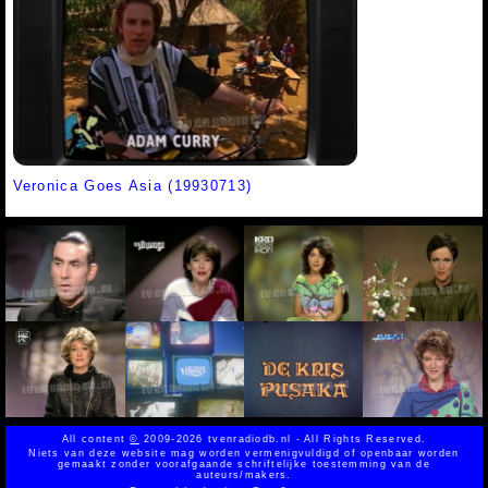
Veronica Goes Asia (19930713)
All content
©
2009-2026 tvenradiodb.nl - All Rights Reserved.
Niets van deze website mag worden vermenigvuldigd of openbaar worden
gemaakt zonder voorafgaande schriftelijke toestemming van de
auteurs/makers.