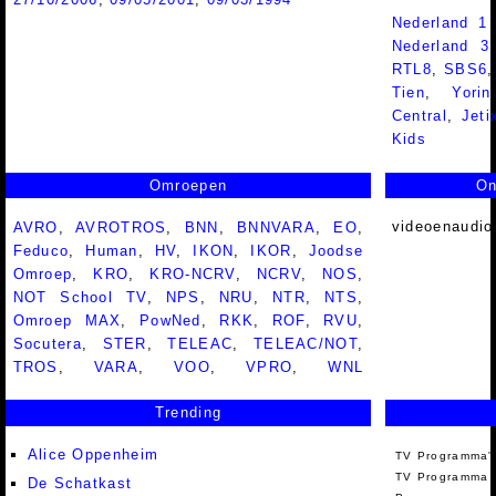
Nederland 1
Nederland 
RTL8
,
SBS6
Tien
,
Yorin
Central
,
Jeti
Kids
Omroepen
On
videoenaudio
AVRO
,
AVROTROS
,
BNN
,
BNNVARA
,
EO
,
Feduco
,
Human
,
HV
,
IKON
,
IKOR
,
Joodse
Omroep
,
KRO
,
KRO-NCRV
,
NCRV
,
NOS
,
NOT School TV
,
NPS
,
NRU
,
NTR
,
NTS
,
Omroep MAX
,
PowNed
,
RKK
,
ROF
,
RVU
,
Socutera
,
STER
,
TELEAC
,
TELEAC/NOT
,
TROS
,
VARA
,
VOO
,
VPRO
,
WNL
Trending
Alice Oppenheim
TV Programma'
TV Programma A
De Schatkast