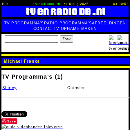
100
TV en Radio DB
za 8 aug 2026
01:00:53
TV PROGRAMMA'S
RADIO PROGRAMMA'S
AFBEELDINGEN
CONTACT
TV OPNAME MAKEN
Zoek
Michael Franks
TV Programma's (1)
Shirley
Optreden
Save