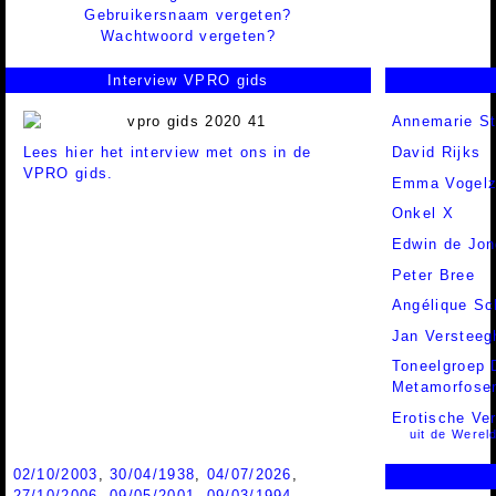
Gebruikersnaam vergeten?
Wachtwoord vergeten?
Interview VPRO gids
Annemarie S
Lees hier het interview met ons in de
David Rijks
VPRO gids.
Emma Vogel
Onkel X
Edwin de Jon
Peter Bree
Angélique S
Jan Versteeg
Toneelgroep 
Metamorfose
Erotische Ve
uit de Wereld
02/10/2003
,
30/04/1938
,
04/07/2026
,
27/10/2006
,
09/05/2001
,
09/03/1994