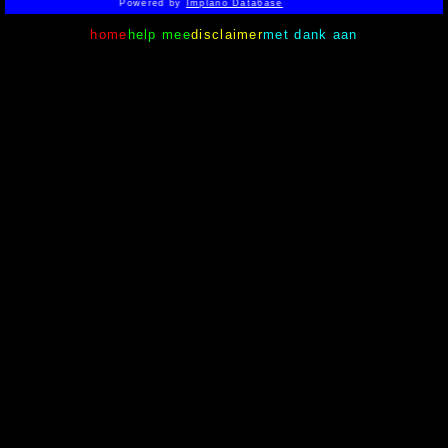
Powered by
Implano Data6ase
home
help mee
disclaimer
met dank aan