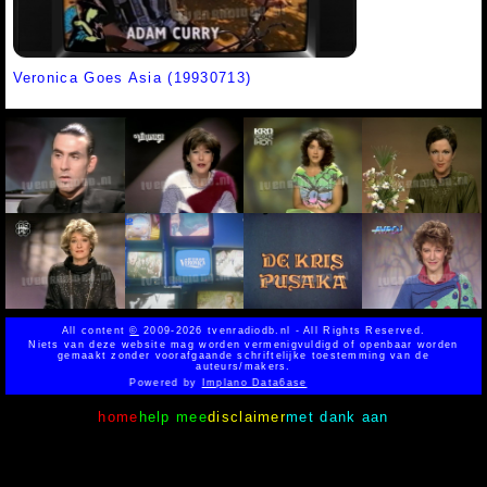
Veronica Goes Asia (19930713)
All content
©
2009-2026 tvenradiodb.nl - All Rights Reserved.
Niets van deze website mag worden vermenigvuldigd of openbaar worden
gemaakt zonder voorafgaande schriftelijke toestemming van de
auteurs/makers.
Powered by
Implano Data6ase
home
help mee
disclaimer
met dank aan