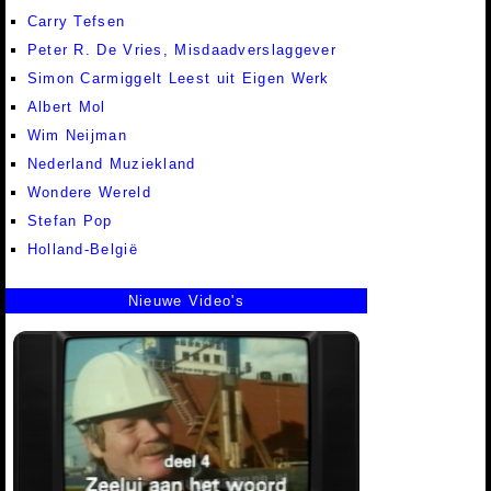
Carry Tefsen
Peter R. De Vries, Misdaadverslaggever
Simon Carmiggelt Leest uit Eigen Werk
Albert Mol
Wim Neijman
Nederland Muziekland
Wondere Wereld
Stefan Pop
Holland-België
Nieuwe Video's