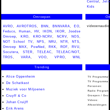
Central
,
Jeti
Kids
Omroepen
On
videoenaudio
AVRO
,
AVROTROS
,
BNN
,
BNNVARA
,
EO
,
Feduco
,
Human
,
HV
,
IKON
,
IKOR
,
Joodse
Omroep
,
KRO
,
KRO-NCRV
,
NCRV
,
NOS
,
NOT School TV
,
NPS
,
NRU
,
NTR
,
NTS
,
Omroep MAX
,
PowNed
,
RKK
,
ROF
,
RVU
,
Socutera
,
STER
,
TELEAC
,
TELEAC/NOT
,
TROS
,
VARA
,
VOO
,
VPRO
,
WNL
Trending
Alice Oppenheim
TV Programma'
TV Programma A
De Schatkast
Personen:
Muziek voor Miljoenen
Radio Programm
Cruyff & Co
Groepen / Gez
Videos:
Johan Cruijff
Afbeeldingen:
Erik Arens