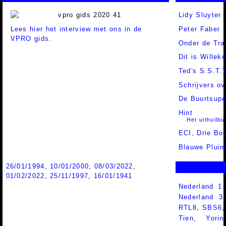
Lidy Sluyter
Lees hier het interview met ons in de
Peter Faber
VPRO gids.
Onder de Tr
Dit is Willek
Ted's S.S.T.
Schrijvers o
De Buurtsupe
Hint
Het uithuilb
ECI,
Drie Bo
Blauwe Plui
26/01/1994
,
10/01/2000
,
08/03/2022
,
01/02/2022
,
25/11/1997
,
16/01/1941
Nederland 1
Nederland 
RTL8
,
SBS6
Tien
,
Yorin