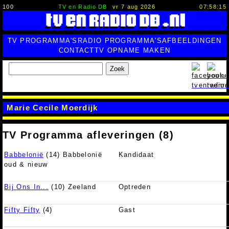
100
TV en Radio DB
vr 7 aug 2026
07:58:16
TV PROGRAMMA'S
RADIO PROGRAMMA'S
AFBEELDINGEN
CONTACT
TV OPNAME MAKEN
Zoek
Marie Cecile Moerdijk
TV Programma afleveringen (8)
Babbelonië
(14) Babbelonië
Kandidaat
oud & nieuw
Bij Ons In...
(10) Zeeland
Optreden
Fifty Fifty
(4)
Gast