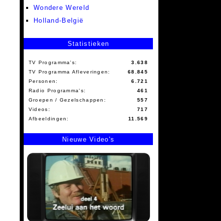
Wondere Wereld
Holland-België
Statistieken
TV Programma's:
3.638
TV Programma Afleveringen:
68.845
Personen:
6.721
Radio Programma's:
461
Groepen / Gezelschappen:
557
Videos:
717
Afbeeldingen:
11.569
Nieuwe Video's