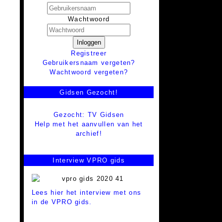
Wachtwoord
Inloggen
Registreer
Gebruikersnaam vergeten?
Wachtwoord vergeten?
Gidsen Gezocht!
Gezocht: TV Gidsen
Help met het aanvullen van het
archief!
Interview VPRO gids
Lees hier het interview met ons
in de VPRO gids.