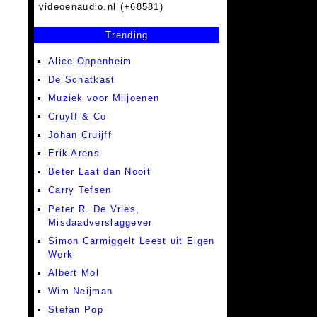
videoenaudio.nl (+68581)
Trending
Alice Oppenheim
De Schatkast
Muziek voor Miljoenen
Cruyff & Co
Johan Cruijff
Erik Arens
Beter Laat dan Nooit
Carry Tefsen
Peter R. De Vries,
Misdaadverslaggever
Simon Carmiggelt Leest uit Eigen
Werk
Albert Mol
Wim Neijman
Stefan Pop