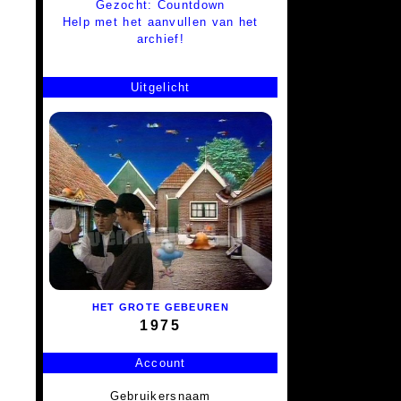
Gezocht: Countdown
Help met het aanvullen van het
archief!
Uitgelicht
HET GROTE GEBEUREN
1975
Account
Gebruikersnaam