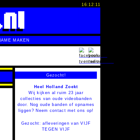
16:12:12
NAME MAKEN
Gezocht!
Heel Holland Zoekt
Wij kijken al ruim 23 jaar
collecties van oude videobanden
door. Nog oude banden of opnames
liggen? Neem contact met ons op!
Gezocht: afleveringen van VIJF
TEGEN VIJF