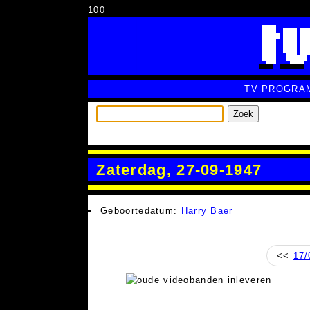
100
TV PROGRA
Zoek
Zaterdag, 27-09-1947
Geboortedatum:
Harry Baer
<<
17/