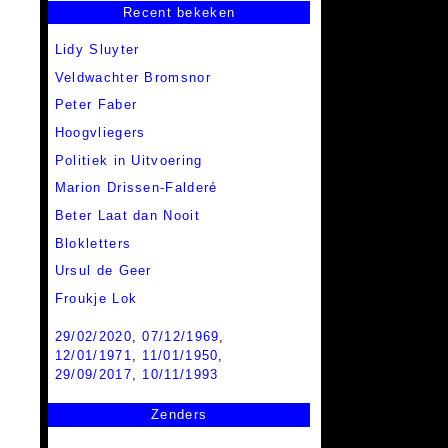
Recent bekeken
Lidy Sluyter
Veldwachter Bromsnor
Peter Faber
Hoogvliegers
Politiek in Uitvoering
Marion Drissen-Falderé
Beter Laat dan Nooit
Blokletters
Ursul de Geer
Froukje Lok
29/02/2020
,
07/12/1969
,
12/01/1971
,
11/01/1950
,
29/09/2017
,
10/11/1993
Zenders