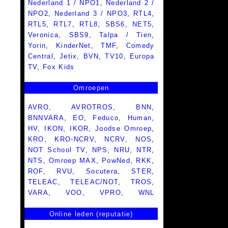
Nederland 1 / NPO1
,
Nederland 2 /
NPO2
,
Nederland 3 / NPO3
,
RTL4
,
RTL5
,
RTL7
,
RTL8
,
SBS6
,
NET5
,
Veronica
,
SBS9
,
Talpa / Tien
,
Yorin
,
KinderNet
,
TMF
,
Comedy
Central
,
Jetix
,
BVN
,
TV10
,
Europa
TV
,
Fox Kids
Omroepen
AVRO
,
AVROTROS
,
BNN
,
BNNVARA
,
EO
,
Feduco
,
Human
,
HV
,
IKON
,
IKOR
,
Joodse Omroep
,
KRO
,
KRO-NCRV
,
NCRV
,
NOS
,
NOT School TV
,
NPS
,
NRU
,
NTR
,
NTS
,
Omroep MAX
,
PowNed
,
RKK
,
ROF
,
RVU
,
Socutera
,
STER
,
TELEAC
,
TELEAC/NOT
,
TROS
,
VARA
,
VOO
,
VPRO
,
WNL
Online leden (reputatie)