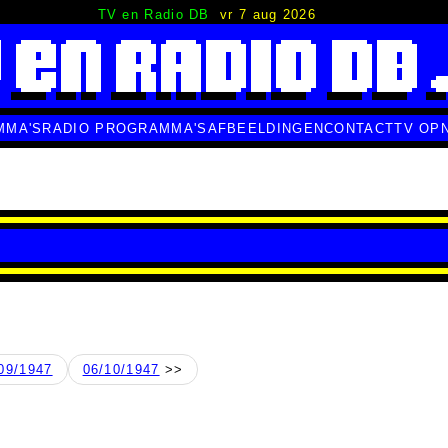
TV en Radio DB
vr 7 aug 2026
MMA'S
RADIO PROGRAMMA'S
AFBEELDINGEN
CONTACT
TV OP
09/1947
06/10/1947
>>