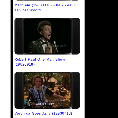
Maritiem (19830310) - 04 - Zeelui
aan het Woord
Robert Paul One Man Show
(19820918)
Veronica Goes Asia (19930713)