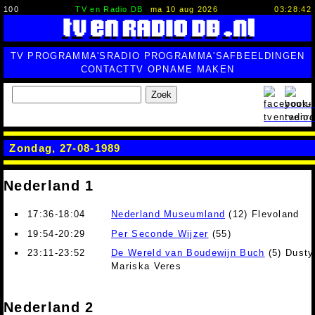
100
TV en Radio DB
ma 10 aug 2026
03:28:43
TV PROGRAMMA'S
RADIO PROGRAMMA'S
AFBEELDINGEN
CONTACT
TV OPNAME MAKEN
Zoek
Zondag, 27-08-1989
Nederland 1
17:36-18:04
Nederland Museumland
(12) Flevoland
19:54-20:29
Per Seconde Wijzer
(55)
23:11-23:52
De Wereld van Boudewijn Buch
(5) Dusty
Mariska Veres
Nederland 2