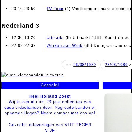
20:10-23:50
TV-Toen
(4) Vastberaden, maar soepel en
Nederland 3
12:30-13:20
Uitmarkt
(8) Uitmarkt 1989: Kunst en poli
22:02-22:32
Werken aan Werk
(88) De agrarische sect
<<
26/08/1989
28/08/1989
>
Gezocht!
Heel Holland Zoekt
Wij kijken al ruim 23 jaar collecties van
oude videobanden door. Nog oude banden of
opnames liggen? Neem contact met ons op!
Gezocht: afleveringen van VIJF TEGEN
VIJF