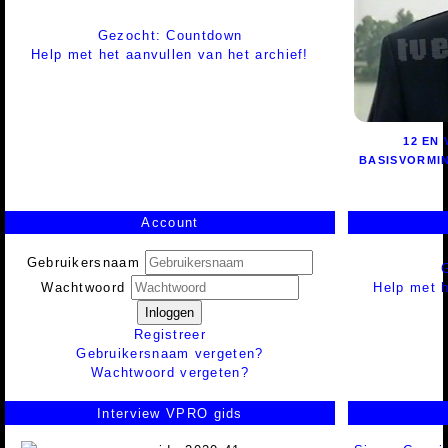
Gezocht: Countdown
Help met het aanvullen van het archief!
12 EN 
BASISVORMI
Account
Gebruikersnaam
Help met h
Wachtwoord
Inloggen
Registreer
Gebruikersnaam vergeten?
Wachtwoord vergeten?
Interview VPRO gids