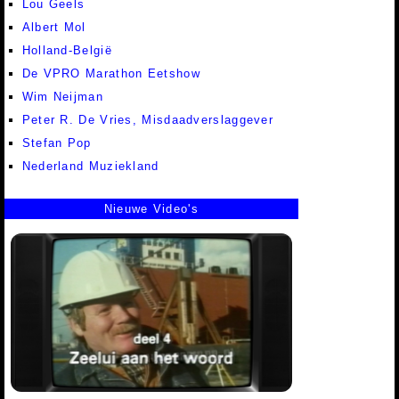
Lou Geels
Albert Mol
Holland-België
De VPRO Marathon Eetshow
Wim Neijman
Peter R. De Vries, Misdaadverslaggever
Stefan Pop
Nederland Muziekland
Nieuwe Video's