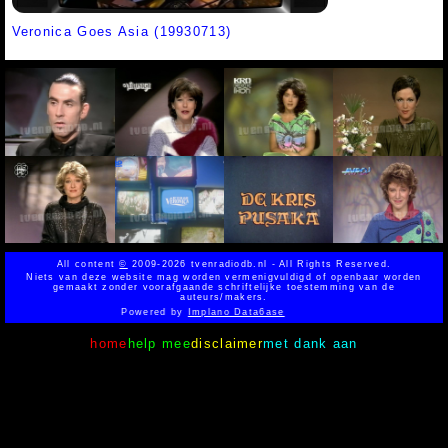
Veronica Goes Asia (19930713)
All content
©
2009-2026 tvenradiodb.nl - All Rights Reserved.
Niets van deze website mag worden vermenigvuldigd of openbaar worden
gemaakt zonder voorafgaande schriftelijke toestemming van de
auteurs/makers.
Powered by
Implano Data6ase
home
help mee
disclaimer
met dank aan