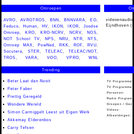
Omroepen
On
videoenaudio
AVRO
,
AVROTROS
,
BNN
,
BNNVARA
,
EO
,
Eijndhoven (
Feduco
,
Human
,
HV
,
IKON
,
IKOR
,
Joodse
Omroep
,
KRO
,
KRO-NCRV
,
NCRV
,
NOS
,
NOT School TV
,
NPS
,
NRU
,
NTR
,
NTS
,
Omroep MAX
,
PowNed
,
RKK
,
ROF
,
RVU
,
Socutera
,
STER
,
TELEAC
,
TELEAC/NOT
,
TROS
,
VARA
,
VOO
,
VPRO
,
WNL
Trending
Beter Laat dan Nooit
TV Programma'
TV Programma A
Peter Faber
Personen:
Prettig Geregeld
Radio Programm
Wondere Wereld
Groepen / Gez
Videos:
Simon Carmiggelt Leest uit Eigen Werk
Afbeeldingen:
Akkemay Elderenbos
Carry Tefsen