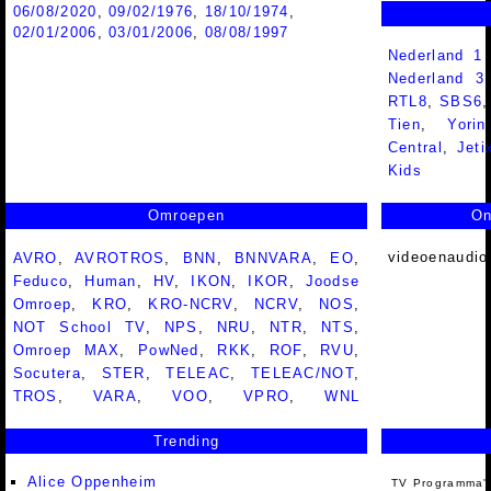
06/08/2020
,
09/02/1976
,
18/10/1974
,
02/01/2006
,
03/01/2006
,
08/08/1997
Nederland 1
Nederland 
RTL8
,
SBS6
Tien
,
Yorin
Central
,
Jeti
Kids
Omroepen
On
videoenaudio
AVRO
,
AVROTROS
,
BNN
,
BNNVARA
,
EO
,
Feduco
,
Human
,
HV
,
IKON
,
IKOR
,
Joodse
Omroep
,
KRO
,
KRO-NCRV
,
NCRV
,
NOS
,
NOT School TV
,
NPS
,
NRU
,
NTR
,
NTS
,
Omroep MAX
,
PowNed
,
RKK
,
ROF
,
RVU
,
Socutera
,
STER
,
TELEAC
,
TELEAC/NOT
,
TROS
,
VARA
,
VOO
,
VPRO
,
WNL
Trending
Alice Oppenheim
TV Programma'