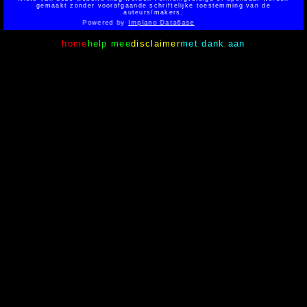
gemaakt zonder voorafgaande schriftelijke toestemming van de
auteurs/makers.
Powered by
Implano Data6ase
home
help mee
disclaimer
met dank aan