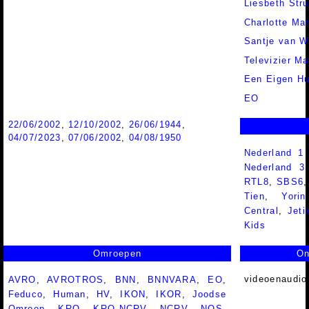
Liesbeth Stru
Charlotte Ma
Santje van W
Televizier M
Een Eigen Hu
EO
22/06/2002
,
12/10/2002
,
26/06/1944
,
04/07/2023
,
07/06/2002
,
04/08/1950
Nederland 1
Nederland 
RTL8
,
SBS6
Tien
,
Yorin
Central
,
Jeti
Kids
Omroepen
On
videoenaudio
AVRO
,
AVROTROS
,
BNN
,
BNNVARA
,
EO
,
Feduco
,
Human
,
HV
,
IKON
,
IKOR
,
Joodse
Omroep
,
KRO
,
KRO-NCRV
,
NCRV
,
NOS
,