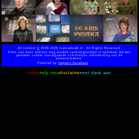
All content
©
2009-2026 tvenradiodb.nl - All Rights Reserved.
Niets van deze website mag worden vermenigvuldigd of openbaar worden
gemaakt zonder voorafgaande schriftelijke toestemming van de
auteurs/makers.
Powered by
Implano Data6ase
home
help mee
disclaimer
met dank aan