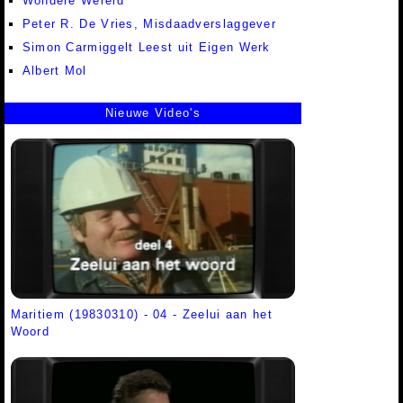
Wondere Wereld
Peter R. De Vries, Misdaadverslaggever
Simon Carmiggelt Leest uit Eigen Werk
Albert Mol
Nieuwe Video's
Maritiem (19830310) - 04 - Zeelui aan het
Woord