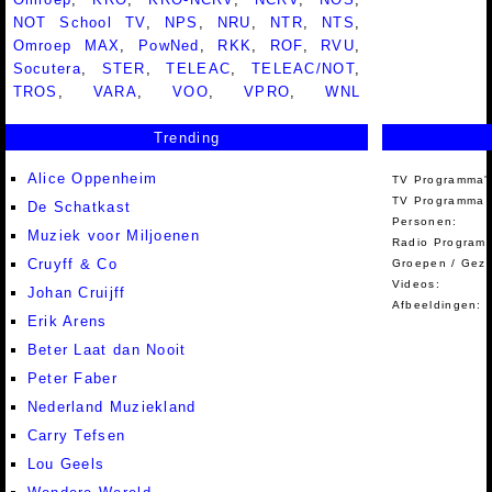
NOT School TV
,
NPS
,
NRU
,
NTR
,
NTS
,
Omroep MAX
,
PowNed
,
RKK
,
ROF
,
RVU
,
Socutera
,
STER
,
TELEAC
,
TELEAC/NOT
,
TROS
,
VARA
,
VOO
,
VPRO
,
WNL
Trending
Alice Oppenheim
TV Programma'
TV Programma A
De Schatkast
Personen:
Muziek voor Miljoenen
Radio Programm
Cruyff & Co
Groepen / Gez
Videos:
Johan Cruijff
Afbeeldingen:
Erik Arens
Beter Laat dan Nooit
Peter Faber
Nederland Muziekland
Carry Tefsen
Lou Geels