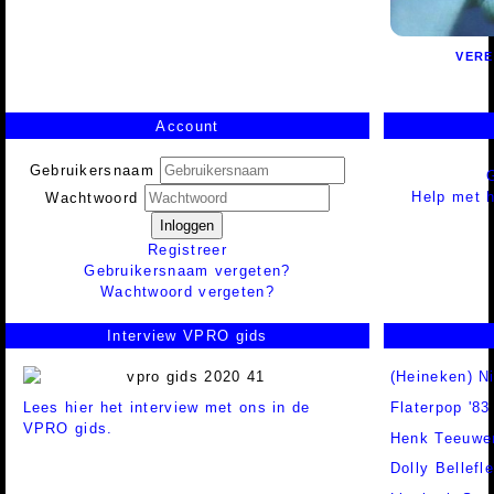
VERE
Account
Gebruikersnaam
Help met h
Wachtwoord
Inloggen
Registreer
Gebruikersnaam vergeten?
Wachtwoord vergeten?
Interview VPRO gids
(Heineken) N
Lees hier het interview met ons in de
Flaterpop '83
VPRO gids.
Henk Teeuwe
Dolly Bellefl