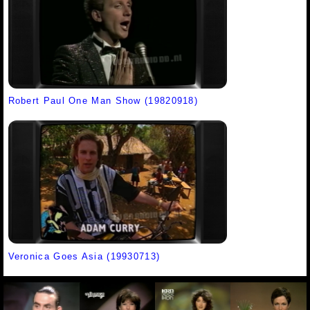
Robert Paul One Man Show (19820918)
Veronica Goes Asia (19930713)