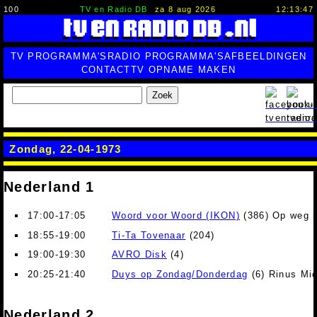
100
TV en Radio DB
za 8 aug 2026
12:13:48
TV PROGRAMMA'S
RADIO PROGRAMMA'S
AFBEELDINGEN
CONTACT
TV OPNAME MAKEN
Zoek
Zondag, 22-04-1973
Nederland 1
17:00-17:05
Woord voor Woord (IKON)
(386) Op weg 
18:55-19:00
Ti-Ta Tovenaar
(204)
19:00-19:30
AVRO Disk
(4)
20:25-21:40
Duys op Zondag/Donderdag
(6) Rinus Mi
Nederland 2