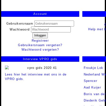
Account
Gebruikersnaam
Help met h
Wachtwoord
Inloggen
Registreer
Gebruikersnaam vergeten?
Wachtwoord vergeten?
Interview VPRO gids
Froukje Lok
Lees hier het interview met ons in de
Nederland Wa
VPRO gids.
Spencer
Aad Kuijer
Boris van de
Diederik Gel