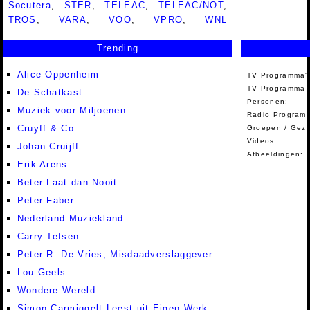
Socutera
,
STER
,
TELEAC
,
TELEAC/NOT
,
TROS
,
VARA
,
VOO
,
VPRO
,
WNL
Trending
Alice Oppenheim
TV Programma'
TV Programma A
De Schatkast
Personen:
Muziek voor Miljoenen
Radio Programm
Cruyff & Co
Groepen / Gez
Videos:
Johan Cruijff
Afbeeldingen:
Erik Arens
Beter Laat dan Nooit
Peter Faber
Nederland Muziekland
Carry Tefsen
Peter R. De Vries, Misdaadverslaggever
Lou Geels
Wondere Wereld
Simon Carmiggelt Leest uit Eigen Werk