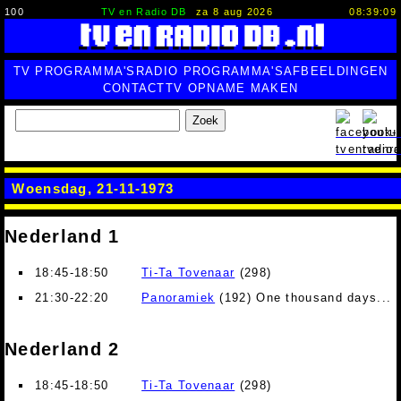
100
TV en Radio DB
za 8 aug 2026
08:39:10
TV PROGRAMMA'S
RADIO PROGRAMMA'S
AFBEELDINGEN
CONTACT
TV OPNAME MAKEN
Zoek
Woensdag, 21-11-1973
Nederland 1
18:45-18:50
Ti-Ta Tovenaar
(298)
21:30-22:20
Panoramiek
(192) One thousand days... 
Nederland 2
18:45-18:50
Ti-Ta Tovenaar
(298)