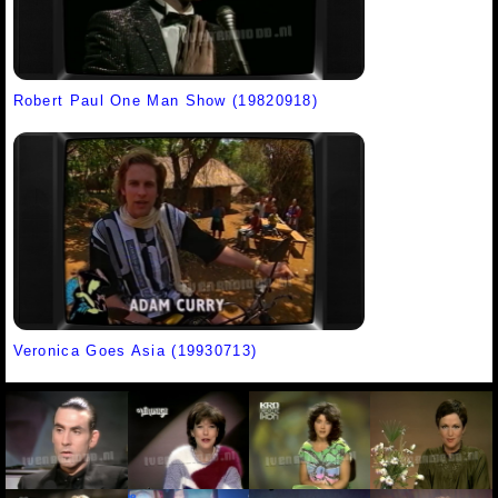
Robert Paul One Man Show (19820918)
Veronica Goes Asia (19930713)