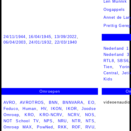
Len Munnik
Oogappels
Annet de Lan
Prettig Gereg
24/11/1944
,
16/04/1945
,
13/09/2022
,
06/04/2003
,
24/01/1932
,
22/03/1940
Nederland 1
Nederland 
RTL8
,
SBS6
Tien
,
Yorin
Central
,
Jeti
Kids
Omroepen
On
videoenaudio
AVRO
,
AVROTROS
,
BNN
,
BNNVARA
,
EO
,
Feduco
,
Human
,
HV
,
IKON
,
IKOR
,
Joodse
Omroep
,
KRO
,
KRO-NCRV
,
NCRV
,
NOS
,
NOT School TV
,
NPS
,
NRU
,
NTR
,
NTS
,
Omroep MAX
,
PowNed
,
RKK
,
ROF
,
RVU
,