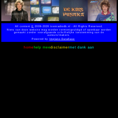
All content
©
2009-2026 tvenradiodb.nl - All Rights Reserved.
Niets van deze website mag worden vermenigvuldigd of openbaar worden
gemaakt zonder voorafgaande schriftelijke toestemming van de
auteurs/makers.
Powered by
Implano Data6ase
home
help mee
disclaimer
met dank aan