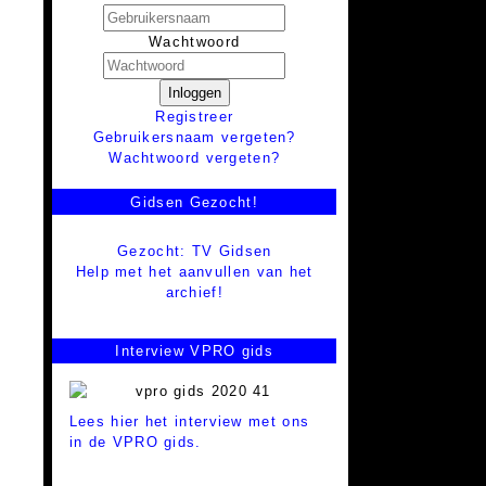
Wachtwoord
Inloggen
Registreer
Gebruikersnaam vergeten?
Wachtwoord vergeten?
Gidsen Gezocht!
Gezocht: TV Gidsen
Help met het aanvullen van het
archief!
Interview VPRO gids
Lees hier het interview met ons
in de VPRO gids.