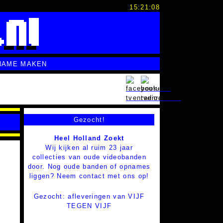
15:21:09
NAME MAKEN
Gezocht!
Heel Holland Zoekt
Wij kijken al ruim 23 jaar
collecties van oude videobanden
door. Nog oude banden of opnames
liggen? Neem contact met ons op!
Gezocht: afleveringen van VIJF
TEGEN VIJF