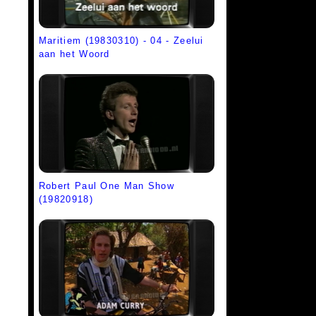
Maritiem (19830310) - 04 - Zeelui
aan het Woord
Robert Paul One Man Show
(19820918)