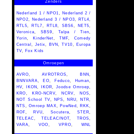
Zenders
Nederland 1 / NPO1
,
Nederland 2 /
NPO2
,
Nederland 3 / NPO3
,
RTL4
,
RTL5
,
RTL7
,
RTL8
,
SBS6
,
NET5
,
Veronica
,
SBS9
,
Talpa / Tien
,
Yorin
,
KinderNet
,
TMF
,
Comedy
Central
,
Jetix
,
BVN
,
TV10
,
Europa
TV
,
Fox Kids
Omroepen
AVRO
,
AVROTROS
,
BNN
,
BNNVARA
,
EO
,
Feduco
,
Human
,
HV
,
IKON
,
IKOR
,
Joodse Omroep
,
KRO
,
KRO-NCRV
,
NCRV
,
NOS
,
NOT School TV
,
NPS
,
NRU
,
NTR
,
NTS
,
Omroep MAX
,
PowNed
,
RKK
,
ROF
,
RVU
,
Socutera
,
STER
,
TELEAC
,
TELEAC/NOT
,
TROS
,
VARA
,
VOO
,
VPRO
,
WNL