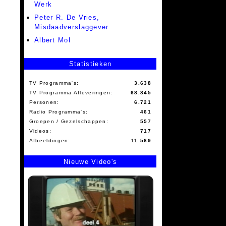
Werk
Peter R. De Vries,
Misdaadverslaggever
Albert Mol
Statistieken
TV Programma's:
3.638
TV Programma Afleveringen:
68.845
Personen:
6.721
Radio Programma's:
461
Groepen / Gezelschappen:
557
Videos:
717
Afbeeldingen:
11.569
Nieuwe Video's