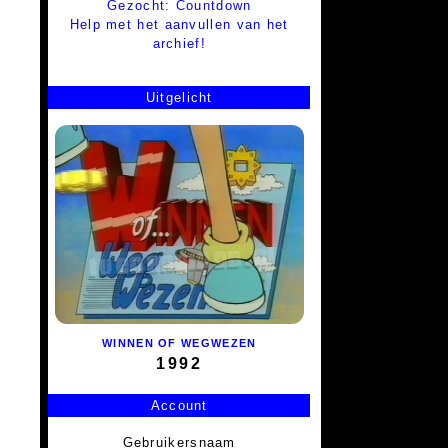
Gezocht: Countdown
Help met het aanvullen van het
archief!
Uitgelicht
WINNEN OF WEGWEZEN
1992
Account
Gebruikersnaam