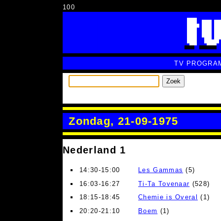
100
TV PROGRA
Zoek
Zondag, 21-09-1975
Nederland 1
14:30-15:00
Les Gammas
(5)
16:03-16:27
Ti-Ta Tovenaar
(528)
18:15-18:45
Chemie is Overal
(1)
20:20-21:10
Boem
(1)