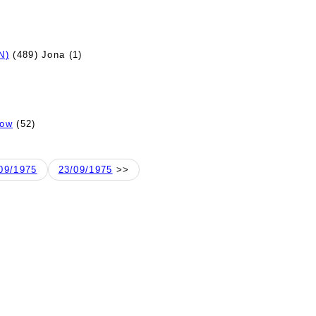
N)
(489) Jona (1)
how
(52)
09/1975
23/09/1975
>>