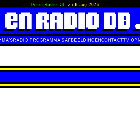
TV en Radio DB
za 8 aug 2026
MMA'S
RADIO PROGRAMMA'S
AFBEELDINGEN
CONTACT
TV OP