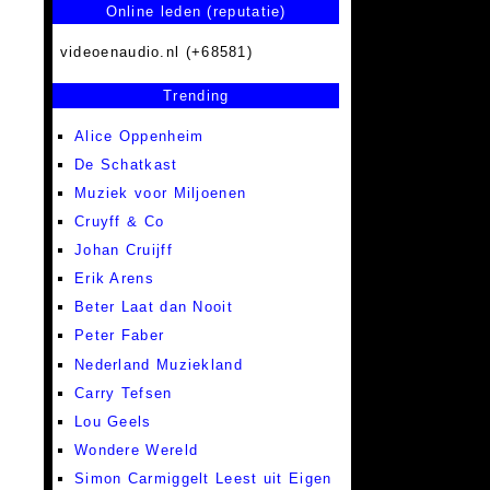
Online leden (reputatie)
videoenaudio.nl (+68581)
Trending
Alice Oppenheim
De Schatkast
Muziek voor Miljoenen
Cruyff & Co
Johan Cruijff
Erik Arens
Beter Laat dan Nooit
Peter Faber
Nederland Muziekland
Carry Tefsen
Lou Geels
Wondere Wereld
Simon Carmiggelt Leest uit Eigen