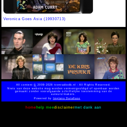
Veronica Goes Asia (19930713)
All content
©
2009-2026 tvenradiodb.nl - All Rights Reserved.
Niets van deze website mag worden vermenigvuldigd of openbaar worden
gemaakt zonder voorafgaande schriftelijke toestemming van de
auteurs/makers.
Powered by
Implano Data6ase
home
help mee
disclaimer
met dank aan