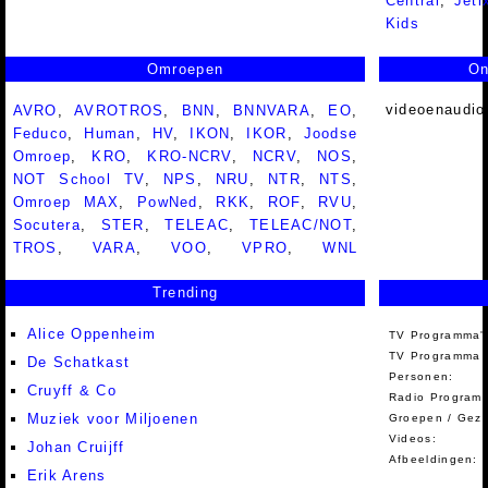
Central
,
Jeti
Kids
Omroepen
On
videoenaudio
AVRO
,
AVROTROS
,
BNN
,
BNNVARA
,
EO
,
Feduco
,
Human
,
HV
,
IKON
,
IKOR
,
Joodse
Omroep
,
KRO
,
KRO-NCRV
,
NCRV
,
NOS
,
NOT School TV
,
NPS
,
NRU
,
NTR
,
NTS
,
Omroep MAX
,
PowNed
,
RKK
,
ROF
,
RVU
,
Socutera
,
STER
,
TELEAC
,
TELEAC/NOT
,
TROS
,
VARA
,
VOO
,
VPRO
,
WNL
Trending
Alice Oppenheim
TV Programma'
TV Programma A
De Schatkast
Personen:
Cruyff & Co
Radio Programm
Muziek voor Miljoenen
Groepen / Gez
Videos:
Johan Cruijff
Afbeeldingen:
Erik Arens