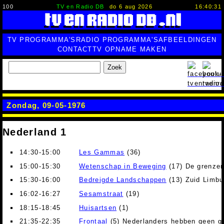
100
TV en Radio DB
do 6 aug 2026
16:40:32
TV PROGRAMMA'S
RADIO PROGRAMMA'S
AFBEELDINGEN
CONTACT
TV OPNAME MAKEN
Zoek
Zondag, 09-05-1976
Nederland 1
14:30-15:00
Les Gammas
(36)
15:00-15:30
Wetenschap in Beweging
(17) De grenzen
15:30-16:00
Bedreigde Landschappen
(13) Zuid Limbu
16:02-16:27
Sesamstraat
(19)
18:15-18:45
Huisartsen
(1)
21:35-22:35
Frontaal
(5) Nederlanders hebben geen g