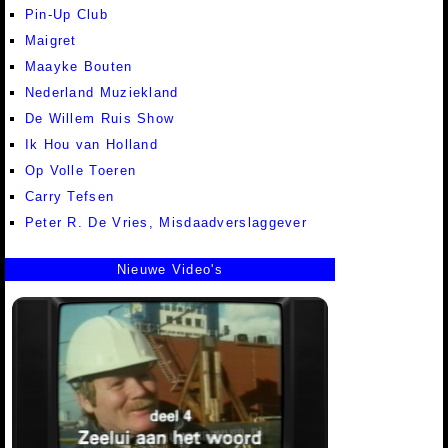
Pin-Up Club
Maigret
Maayke Bouten
Nederland Muziekland
De Willem Ruis Show
Ik Hou van Holland
Op Volle Toeren
Carry Tefsen
Peter R. De Vries, Misdaadverslaggever
Nieuwe Video's