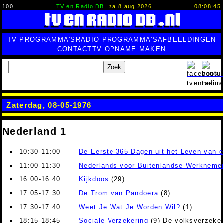
100
TV en Radio DB
za 8 aug 2026
08:08:46
TV PROGRAMMA'S
RADIO PROGRAMMA'S
AFBEELDINGEN
CONTACT
TV OPNAME MAKEN
Zoek
Zaterdag, 08-05-1976
Nederland 1
10:30-11:00
De Eerste 365 Dagen uit het Leven van 
11:00-11:30
Nederlands voor Buitenlandse Werkneme
16:00-16:40
Kijkdoos
(29)
17:05-17:30
De Trom van Pandoera
(8)
17:30-17:40
Weet Je Wat Je Worden Wil?
(1)
18:15-18:45
Sociale Verzekering
(9) De volksverzeke