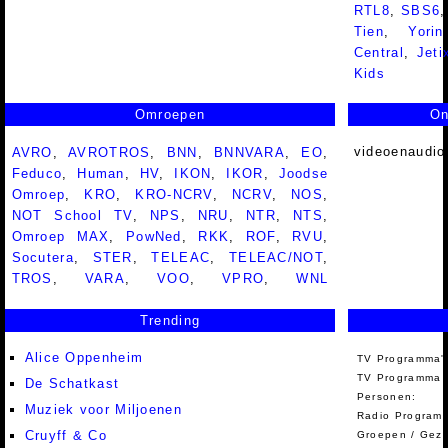
RTL8
,
SBS6
Tien
,
Yorin
Central
,
Jeti
Kids
Omroepen
On
videoenaudio
AVRO
,
AVROTROS
,
BNN
,
BNNVARA
,
EO
,
Feduco
,
Human
,
HV
,
IKON
,
IKOR
,
Joodse
Omroep
,
KRO
,
KRO-NCRV
,
NCRV
,
NOS
,
NOT School TV
,
NPS
,
NRU
,
NTR
,
NTS
,
Omroep MAX
,
PowNed
,
RKK
,
ROF
,
RVU
,
Socutera
,
STER
,
TELEAC
,
TELEAC/NOT
,
TROS
,
VARA
,
VOO
,
VPRO
,
WNL
Trending
Alice Oppenheim
TV Programma'
TV Programma A
De Schatkast
Personen:
Muziek voor Miljoenen
Radio Programm
Cruyff & Co
Groepen / Gez