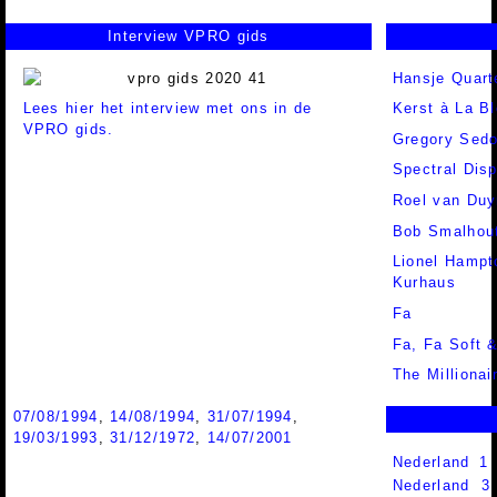
Interview VPRO gids
Hansje Quart
Lees hier het interview met ons in de
Kerst à La B
VPRO gids.
Gregory Sed
Spectral Disp
Roel van Duy
Bob Smalhou
Lionel Hampto
Kurhaus
Fa
Fa,
Fa Soft 
The Millionai
07/08/1994
,
14/08/1994
,
31/07/1994
,
19/03/1993
,
31/12/1972
,
14/07/2001
Nederland 1
Nederland 