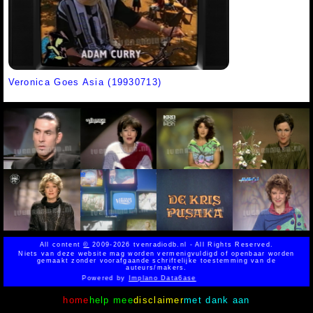
Veronica Goes Asia (19930713)
All content
©
2009-2026 tvenradiodb.nl - All Rights Reserved.
Niets van deze website mag worden vermenigvuldigd of openbaar worden
gemaakt zonder voorafgaande schriftelijke toestemming van de
auteurs/makers.
Powered by
Implano Data6ase
home
help mee
disclaimer
met dank aan