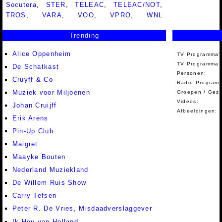
Socutera
,
STER
,
TELEAC
,
TELEAC/NOT
,
TROS
,
VARA
,
VOO
,
VPRO
,
WNL
Trending
Alice Oppenheim
TV Programma'
TV Programma A
De Schatkast
Personen:
Cruyff & Co
Radio Programm
Muziek voor Miljoenen
Groepen / Gez
Videos:
Johan Cruijff
Afbeeldingen:
Erik Arens
Pin-Up Club
Maigret
Maayke Bouten
Nederland Muziekland
De Willem Ruis Show
Carry Tefsen
Peter R. De Vries, Misdaadverslaggever
Ik Hou van Holland