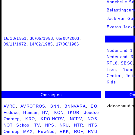
Annebelle S
Belastingcur
Jack van Gel
Everon Jacks
16/10/1951
,
30/05/1998
,
05/08/2003
,
09/11/1972
,
14/02/1985
,
17/06/1986
Nederland 1
Nederland 
RTL8
,
SBS6
Tien
,
Yorin
Central
,
Jeti
Kids
Omroepen
On
videoenaudio
AVRO
,
AVROTROS
,
BNN
,
BNNVARA
,
EO
,
Feduco
,
Human
,
HV
,
IKON
,
IKOR
,
Joodse
Omroep
,
KRO
,
KRO-NCRV
,
NCRV
,
NOS
,
NOT School TV
,
NPS
,
NRU
,
NTR
,
NTS
,
Omroep MAX
,
PowNed
,
RKK
,
ROF
,
RVU
,