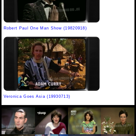
Robert Paul One Man Show (19820918)
Veronica Goes Asia (19930713)