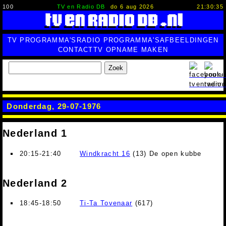
100
TV en Radio DB
do 6 aug 2026
21:30:36
TV PROGRAMMA'S
RADIO PROGRAMMA'S
AFBEELDINGEN
CONTACT
TV OPNAME MAKEN
Zoek
Donderdag, 29-07-1976
Nederland 1
20:15-21:40
Windkracht 16
(13) De open kubbe
Nederland 2
18:45-18:50
Ti-Ta Tovenaar
(617)