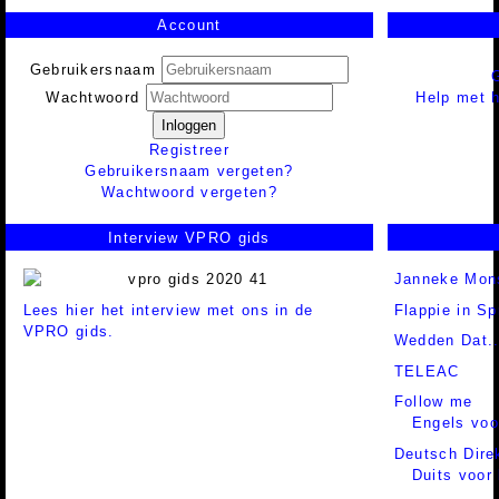
Account
Gebruikersnaam
Help met h
Wachtwoord
Inloggen
Registreer
Gebruikersnaam vergeten?
Wachtwoord vergeten?
Interview VPRO gids
Janneke Mon
Lees hier het interview met ons in de
Flappie in Sp
VPRO gids.
Wedden Dat..
TELEAC
Follow me
Engels voo
Deutsch Dire
Duits voor