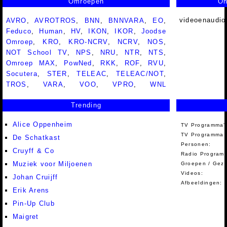
Omroepen
On
videoenaudio
AVRO
,
AVROTROS
,
BNN
,
BNNVARA
,
EO
,
Feduco
,
Human
,
HV
,
IKON
,
IKOR
,
Joodse
Omroep
,
KRO
,
KRO-NCRV
,
NCRV
,
NOS
,
NOT School TV
,
NPS
,
NRU
,
NTR
,
NTS
,
Omroep MAX
,
PowNed
,
RKK
,
ROF
,
RVU
,
Socutera
,
STER
,
TELEAC
,
TELEAC/NOT
,
TROS
,
VARA
,
VOO
,
VPRO
,
WNL
Trending
Alice Oppenheim
TV Programma'
TV Programma A
De Schatkast
Personen:
Cruyff & Co
Radio Programm
Muziek voor Miljoenen
Groepen / Gez
Videos:
Johan Cruijff
Afbeeldingen:
Erik Arens
Pin-Up Club
Maigret