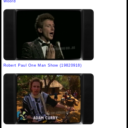
Woord
Robert Paul One Man Show (19820918)