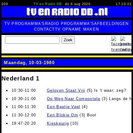
100
TV en Radio DB
do 6 aug 2026
17:10:33
TV PROGRAMMA'S
RADIO PROGRAMMA'S
AFBEELDINGEN
CONTACT
TV OPNAME MAKEN
Zoek
Maandag, 10-03-1980
Nederland 1
10:30-11:00
Geloven Staat Vrij
(5) Is 't waar, zeg?
10:30-11:00
Op Weg Naar Compostela
(3) Langs de h
11:00-11:30
Een Beetje Veel
(4)
11:30-12:00
Een Blokje Om
(3) Boot
19:47-20:20
Kieskeurig
(10)