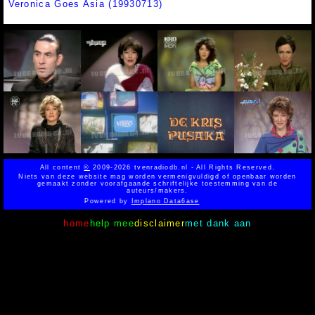
Veronica Goes Asia (19930713)
All content
©
2009-2026 tvenradiodb.nl - All Rights Reserved.
Niets van deze website mag worden vermenigvuldigd of openbaar worden
gemaakt zonder voorafgaande schriftelijke toestemming van de
auteurs/makers.
Powered by
Implano Data6ase
home
help mee
disclaimer
met dank aan