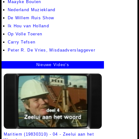
Maayke Bouten
Nederland Muziekland
De Willem Ruis Show
Ik Hou van Holland
Op Volle Toeren
Carry Tefsen
Peter R. De Vries, Misdaadverslaggever
Nieuwe Video's
Maritiem (19830310) - 04 - Zeelui aan het