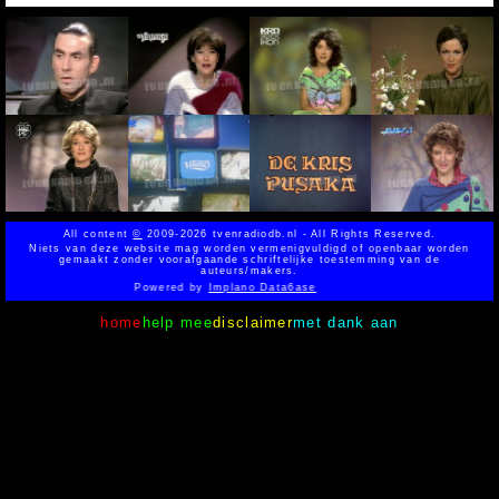
All content
©
2009-2026 tvenradiodb.nl - All Rights Reserved.
Niets van deze website mag worden vermenigvuldigd of openbaar worden
gemaakt zonder voorafgaande schriftelijke toestemming van de
auteurs/makers.
Powered by
Implano Data6ase
home
help mee
disclaimer
met dank aan