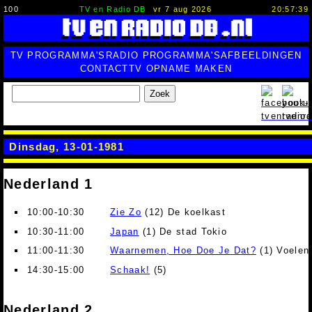
100
TV en Radio DB
vr 7 aug 2026
20:57:40
TV PROGRAMMA'S
RADIO PROGRAMMA'S
AFBEELDINGEN
CONTACT
TV OPNAME MAKEN
Zoek
Dinsdag, 13-01-1981
Nederland 1
10:00-10:30
Zie Zo
(12) De koelkast
10:30-11:00
Japan
(1) De stad Tokio
11:00-11:30
Waarnemen, Hoe Doe Je Dat?
(1) Voelen
14:30-15:00
Schaak!
(5)
Nederland 2