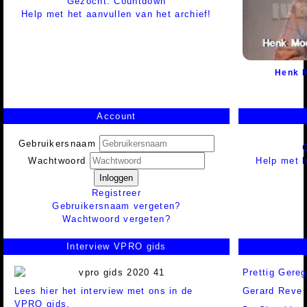
Gezocht: Countdown
Help met het aanvullen van het archief!
Henk 
Account
Gebruikersnaam
Help met h
Wachtwoord
Inloggen
Registreer
Gebruikersnaam vergeten?
Wachtwoord vergeten?
Interview VPRO gids
Prettig Gereg
Lees hier het interview met ons in de
Gerard Reve
VPRO gids.