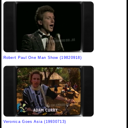
Robert Paul One Man Show (19820918)
Veronica Goes Asia (19930713)