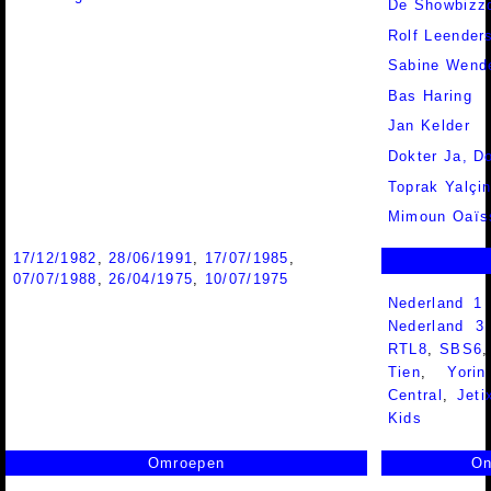
De Showbizz
Rolf Leender
Sabine Wend
Bas Haring
Jan Kelder
Dokter Ja, D
Toprak Yalçin
Mimoun Oaïs
17/12/1982
,
28/06/1991
,
17/07/1985
,
07/07/1988
,
26/04/1975
,
10/07/1975
Nederland 1
Nederland 
RTL8
,
SBS6
Tien
,
Yorin
Central
,
Jeti
Kids
Omroepen
On