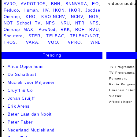
videoenaudio
AVRO
,
AVROTROS
,
BNN
,
BNNVARA
,
EO
,
Feduco
,
Human
,
HV
,
IKON
,
IKOR
,
Joodse
Omroep
,
KRO
,
KRO-NCRV
,
NCRV
,
NOS
,
NOT School TV
,
NPS
,
NRU
,
NTR
,
NTS
,
Omroep MAX
,
PowNed
,
RKK
,
ROF
,
RVU
,
Socutera
,
STER
,
TELEAC
,
TELEAC/NOT
,
TROS
,
VARA
,
VOO
,
VPRO
,
WNL
Trending
Alice Oppenheim
TV Programma'
TV Programma A
De Schatkast
Personen:
Muziek voor Miljoenen
Radio Programm
Cruyff & Co
Groepen / Gez
Videos:
Johan Cruijff
Afbeeldingen:
Erik Arens
Beter Laat dan Nooit
Peter Faber
Nederland Muziekland