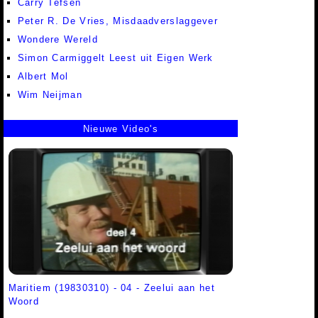
Carry Tefsen
Peter R. De Vries, Misdaadverslaggever
Wondere Wereld
Simon Carmiggelt Leest uit Eigen Werk
Albert Mol
Wim Neijman
Nieuwe Video's
Maritiem (19830310) - 04 - Zeelui aan het
Woord