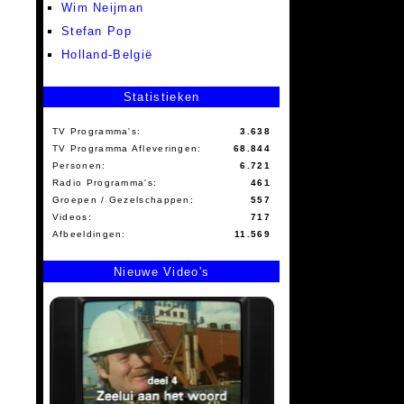
Wim Neijman
Stefan Pop
Holland-België
Statistieken
TV Programma's:
3.638
TV Programma Afleveringen:
68.844
Personen:
6.721
Radio Programma's:
461
Groepen / Gezelschappen:
557
Videos:
717
Afbeeldingen:
11.569
Nieuwe Video's