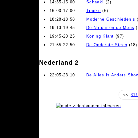
14:35-15:00
Schaak!
(2)
16:00-17:00
Tineke
(6)
18:28-18:58
Moderne Geschiedenis
(
19:13-19:45
De Natuur en de Mens
(
19:45-20:25
Koning Klant
(97)
21:55-22:50
De Onderste Steen
(18)
Nederland 2
22:05-23:10
De Alles is Anders Sho
<<
31/