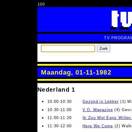
100
TV PROGRA
Zoek
Maandag, 01-11-1982
Nederland 1
10:00-10:30
Gezond is Lekker
(1) W
10:30-11:00
V.O. Magazine
(4) Gevr
11:00-11:20
Ik Zou Wel Eens Willen
11:30-12:00
Here We Come
(2) Walk