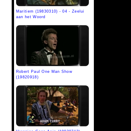
Maritiem (19830310) - 04 - Zeelui
aan het Woord
Robert Paul One Man Show
(19820918)