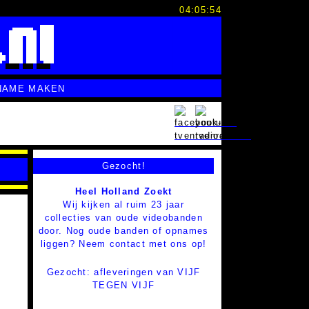
04:05:55
NAME MAKEN
Gezocht!
Heel Holland Zoekt
Wij kijken al ruim 23 jaar
collecties van oude videobanden
door. Nog oude banden of opnames
liggen? Neem contact met ons op!
Gezocht: afleveringen van VIJF
TEGEN VIJF