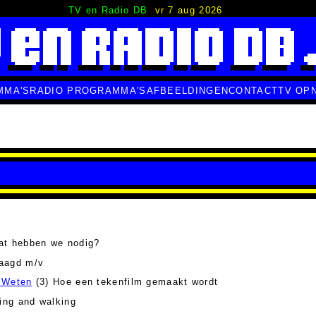
TV en Radio DB
vr 7 aug 2026
MMA'S
RADIO PROGRAMMA'S
AFBEELDINGEN
CONTACT
TV OP
at hebben we nodig?
aagd m/v
 Weten
(3) Hoe een tekenfilm gemaakt wordt
ing and walking