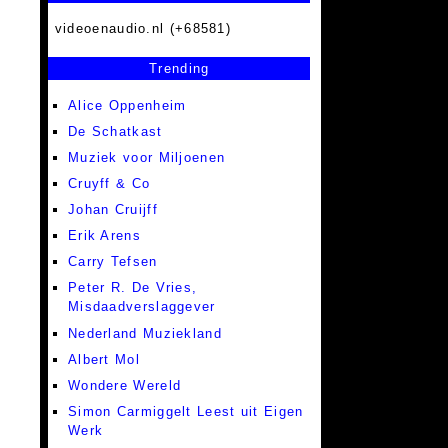
videoenaudio.nl (+68581)
Trending
Alice Oppenheim
De Schatkast
Muziek voor Miljoenen
Cruyff & Co
Johan Cruijff
Erik Arens
Carry Tefsen
Peter R. De Vries,
Misdaadverslaggever
Nederland Muziekland
Albert Mol
Wondere Wereld
Simon Carmiggelt Leest uit Eigen
Werk