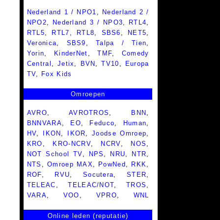
Nederland 1 / NPO1
,
Nederland 2 /
NPO2
,
Nederland 3 / NPO3
,
RTL4
,
RTL5
,
RTL7
,
RTL8
,
SBS6
,
NET5
,
Veronica
,
SBS9
,
Talpa / Tien
,
Yorin
,
KinderNet
,
TMF
,
Comedy
Central
,
Jetix
,
BVN
,
TV10
,
Europa
TV
,
Fox Kids
Omroepen
AVRO
,
AVROTROS
,
BNN
,
BNNVARA
,
EO
,
Feduco
,
Human
,
HV
,
IKON
,
IKOR
,
Joodse Omroep
,
KRO
,
KRO-NCRV
,
NCRV
,
NOS
,
NOT School TV
,
NPS
,
NRU
,
NTR
,
NTS
,
Omroep MAX
,
PowNed
,
RKK
,
ROF
,
RVU
,
Socutera
,
STER
,
TELEAC
,
TELEAC/NOT
,
TROS
,
VARA
,
VOO
,
VPRO
,
WNL
Online leden (reputatie)