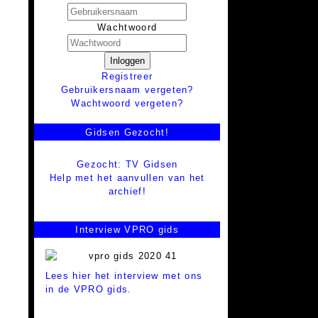
Wachtwoord
Inloggen
Registreer
Gebruikersnaam vergeten?
Wachtwoord vergeten?
Gidsen Gezocht!
Gezocht: TV Gidsen
Help met het aanvullen van het
archief!
Interview VPRO gids
Lees hier het interview met ons
in de VPRO gids.