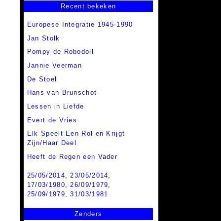
Recent bekeken
Europese Integratie 1945-1990
Jan Stolk
Pompy de Robodoll
Jannie Veerman
De Stoel
Hans van Brunschot
Lessen in Liefde
Evert de Vries
Elk Speelt Een Rol en Krijgt
Zijn/Haar Deel
Heeft de Regen een Vader
25/05/2014
,
23/05/2014
,
17/03/1980
,
26/09/1979
,
25/09/1979
,
31/03/1981
Zenders