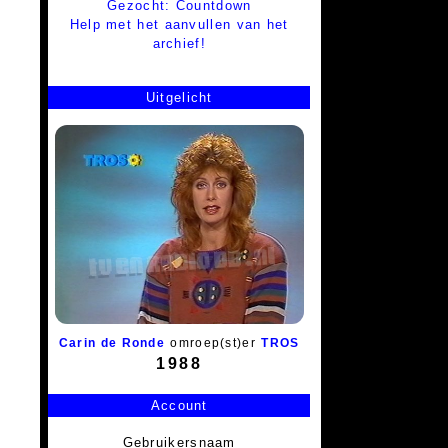
Gezocht: Countdown
Help met het aanvullen van het
archief!
Uitgelicht
Carin de Ronde
omroep(st)er
TROS
1988
Account
Gebruikersnaam