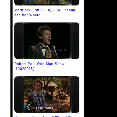
Maritiem (19830310) - 04 - Zeelui
aan het Woord
Robert Paul One Man Show
(19820918)