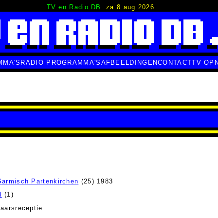
TV en Radio DB
za 8 aug 2026
MMA'S
RADIO PROGRAMMA'S
AFBEELDINGEN
CONTACT
TV OP
Garmisch Partenkirchen
(25) 1983
d
(1)
aarsreceptie