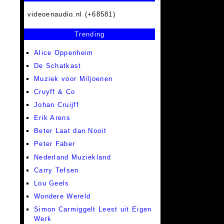
videoenaudio.nl (+68581)
Trending
Alice Oppenheim
De Schatkast
Muziek voor Miljoenen
Cruyff & Co
Johan Cruijff
Erik Arens
Beter Laat dan Nooit
Peter Faber
Nederland Muziekland
Carry Tefsen
Lou Geels
Wondere Wereld
Simon Carmiggelt Leest uit Eigen
Werk