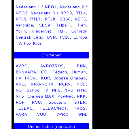
Nederland 1 / NPO1
,
Nederland 2 /
NPO2
,
Nederland 3 / NPO3
,
RTL4
,
RTL5
,
RTL7
,
RTL8
,
SBS6
,
NET5
,
Veronica
,
SBS9
,
Talpa / Tien
,
Yorin
,
KinderNet
,
TMF
,
Comedy
Central
,
Jetix
,
BVN
,
TV10
,
Europa
TV
,
Fox Kids
Omroepen
AVRO
,
AVROTROS
,
BNN
,
BNNVARA
,
EO
,
Feduco
,
Human
,
HV
,
IKON
,
IKOR
,
Joodse Omroep
,
KRO
,
KRO-NCRV
,
NCRV
,
NOS
,
NOT School TV
,
NPS
,
NRU
,
NTR
,
NTS
,
Omroep MAX
,
PowNed
,
RKK
,
ROF
,
RVU
,
Socutera
,
STER
,
TELEAC
,
TELEAC/NOT
,
TROS
,
VARA
,
VOO
,
VPRO
,
WNL
Online leden (reputatie)