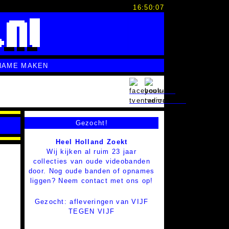
16:50:08
NAME MAKEN
Gezocht!
Heel Holland Zoekt
Wij kijken al ruim 23 jaar
collecties van oude videobanden
door. Nog oude banden of opnames
liggen? Neem contact met ons op!
Gezocht: afleveringen van VIJF
TEGEN VIJF