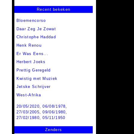
Recent bekeken
Bloemencorso
Daar Zeg Je Zowat
Christophe Haddad
Henk Renou
Er Was Eens...
Herbert Joeks
Prettig Geregeld
Kwistig met Muziek
Jetske Schrijver
West-Afrika
20/05/2020
,
06/08/1978
,
27/03/2005
,
09/06/1980
,
27/02/1980
,
05/11/1950
Zenders