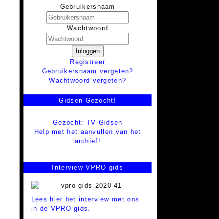
Gebruikersnaam
Wachtwoord
Inloggen
Registreer
Gebruikersnaam vergeten?
Wachtwoord vergeten?
Gidsen Gezocht!
Gezocht: TV Gidsen
Help met het aanvullen van het
archief!
Interview VPRO gids
Lees hier het interview met ons
in de VPRO gids.