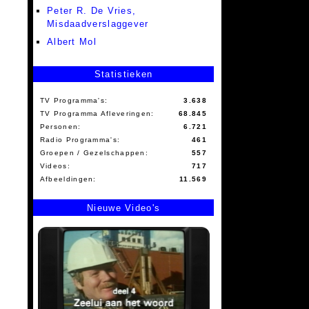
Peter R. De Vries,
Misdaadverslaggever
Albert Mol
Statistieken
TV Programma's:
3.638
TV Programma Afleveringen:
68.845
Personen:
6.721
Radio Programma's:
461
Groepen / Gezelschappen:
557
Videos:
717
Afbeeldingen:
11.569
Nieuwe Video's