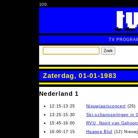
100
TV PROGRA
Zoek
Zaterdag, 01-01-1983
Nederland 1
12:15-13:25
Nieuwjaarsconcert
(25)
13:25-15:30
Ski-schansspringen in 
15:45-16:00
RVU, Nooit van Gehoor
16:00-17:15
Haagse Bluf
(12) Nieuwj