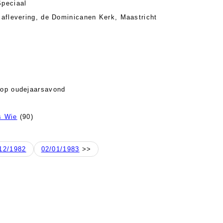
peciaal
 aflevering, de Dominicanen Kerk, Maastricht
 op oudejaarsavond
s Wie
(90)
12/1982
02/01/1983
>>