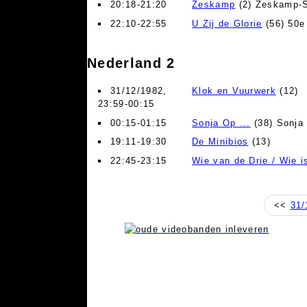
20:18-21:20
Zeskamp
(2) Zeskamp-S
22:10-22:55
U Zij de Glorie
(56) 50e
Nederland 2
31/12/1982,
Klok en Vuurwerk
(12)
23:59-00:15
00:15-01:15
Sonja Op ...
(38) Sonja
19:11-19:30
De Minibios
(13)
22:45-23:15
Wie van de Drie / Wie i
<<
31/