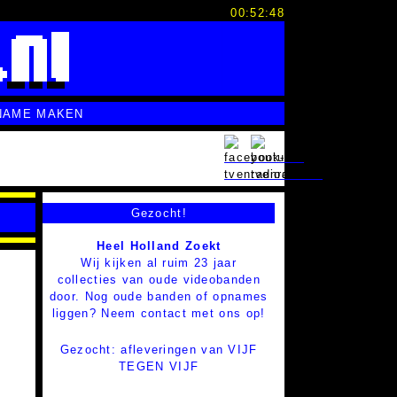
00:52:49
NAME MAKEN
Gezocht!
Heel Holland Zoekt
Wij kijken al ruim 23 jaar
collecties van oude videobanden
door. Nog oude banden of opnames
liggen? Neem contact met ons op!
Gezocht: afleveringen van VIJF
TEGEN VIJF