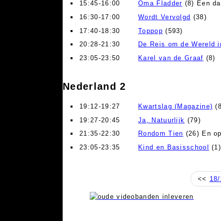
15:45-16:00
Oma Fladder
(8) Een da
16:30-17:00
Wordt Vervolgd
(38)
17:40-18:30
Toppop
(593)
20:28-21:30
De Reis om de Wereld i
23:05-23:50
Karel van de Graaf
(8)
Nederland 2
19:12-19:27
Kwartslag (Magazine)
(8
19:27-20:45
Ja, Natuurlijk
(79)
21:35-22:30
Rondom Tien
(26) En op
23:05-23:35
Kind en Basisschool
(1
<<
18/