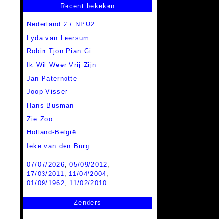
Recent bekeken
Nederland 2 / NPO2
Lyda van Leersum
Robin Tjon Pian Gi
Ik Wil Weer Vrij Zijn
Jan Paternotte
Joop Visser
Hans Busman
Zie Zoo
Holland-België
Ieke van den Burg
07/07/2026
,
05/09/2012
,
17/03/2011
,
11/04/2004
,
01/09/1962
,
11/02/2010
Zenders