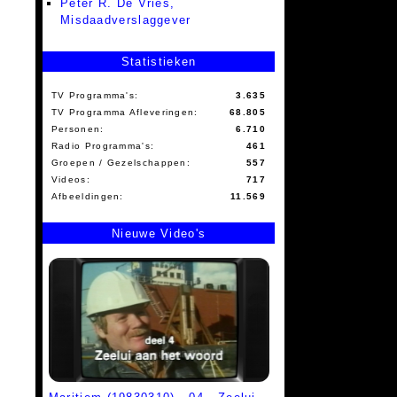
Peter R. De Vries,
Misdaadverslaggever
Statistieken
TV Programma's:
3.635
TV Programma Afleveringen:
68.805
Personen:
6.710
Radio Programma's:
461
Groepen / Gezelschappen:
557
Videos:
717
Afbeeldingen:
11.569
Nieuwe Video's