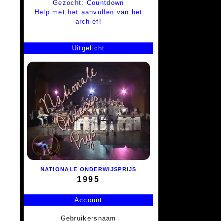
Gezocht: Countdown
Help met het aanvullen van het
archief!
Uitgelicht
NATIONALE ONDERWIJSPRIJS
1995
Account
Gebruikersnaam