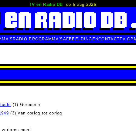
TV en Radio DB
do 6 aug 2026
MMA'S
RADIO PROGRAMMA'S
AFBEELDINGEN
CONTACT
TV OP
tocht
(1) Geroepen
1949
(3) Van oorlog tot oorlog
 verloren munt