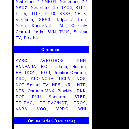
Nederland 1 / NPO1
,
Nederland 2 /
NPO2
,
Nederland 3 / NPO3
,
RTL4
,
RTL5
,
RTL7
,
RTL8
,
SBS6
,
NET5
,
Veronica
,
SBS9
,
Talpa / Tien
,
Yorin
,
KinderNet
,
TMF
,
Comedy
Central
,
Jetix
,
BVN
,
TV10
,
Europa
TV
,
Fox Kids
Omroepen
AVRO
,
AVROTROS
,
BNN
,
BNNVARA
,
EO
,
Feduco
,
Human
,
HV
,
IKON
,
IKOR
,
Joodse Omroep
,
KRO
,
KRO-NCRV
,
NCRV
,
NOS
,
NOT School TV
,
NPS
,
NRU
,
NTR
,
NTS
,
Omroep MAX
,
PowNed
,
RKK
,
ROF
,
RVU
,
Socutera
,
STER
,
TELEAC
,
TELEAC/NOT
,
TROS
,
VARA
,
VOO
,
VPRO
,
WNL
Online leden (reputatie)