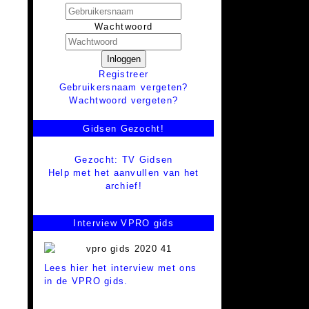
Wachtwoord
Inloggen
Registreer
Gebruikersnaam vergeten?
Wachtwoord vergeten?
Gidsen Gezocht!
Gezocht: TV Gidsen
Help met het aanvullen van het
archief!
Interview VPRO gids
Lees hier het interview met ons
in de VPRO gids.