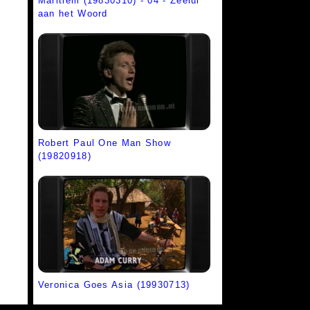
Maritiem (19830310) - 04 - Zeelui
aan het Woord
Robert Paul One Man Show
(19820918)
Veronica Goes Asia (19930713)