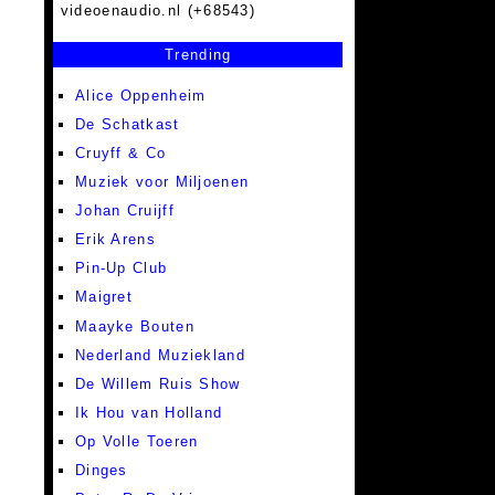
videoenaudio.nl (+68543)
Trending
Alice Oppenheim
De Schatkast
Cruyff & Co
Muziek voor Miljoenen
Johan Cruijff
Erik Arens
Pin-Up Club
Maigret
Maayke Bouten
Nederland Muziekland
De Willem Ruis Show
Ik Hou van Holland
Op Volle Toeren
Dinges