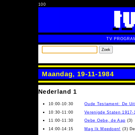
100
TV PROGRA
Zoek
Maandag, 19-11-1984
Nederland 1
10:00-10:30
Oude Testament: De Uit
10:30-11:00
Verenigde Staten 1917-
11:00-11:30
Oebe Oebe, de Aap
(3)
14:00-14:15
Mag Ik Meedoen!
(3) De