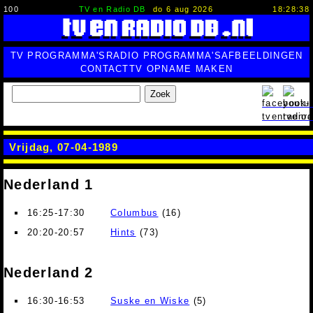
100
TV en Radio DB
do 6 aug 2026
18:28:39
TV PROGRAMMA'S
RADIO PROGRAMMA'S
AFBEELDINGEN
CONTACT
TV OPNAME MAKEN
Zoek
Vrijdag, 07-04-1989
Nederland 1
16:25-17:30
Columbus
(16)
20:20-20:57
Hints
(73)
Nederland 2
16:30-16:53
Suske en Wiske
(5)