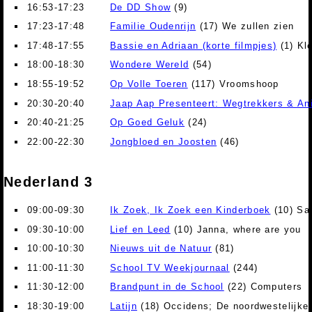
16:53-17:23
De DD Show
(9)
17:23-17:48
Familie Oudenrijn
(17) We zullen zien
17:48-17:55
Bassie en Adriaan (korte filmpjes)
(1) Kl
18:00-18:30
Wondere Wereld
(54)
18:55-19:52
Op Volle Toeren
(117) Vroomshoop
20:30-20:40
Jaap Aap Presenteert: Wegtrekkers & An
20:40-21:25
Op Goed Geluk
(24)
22:00-22:30
Jongbloed en Joosten
(46)
Nederland 3
09:00-09:30
Ik Zoek, Ik Zoek een Kinderboek
(10) Sam
09:30-10:00
Lief en Leed
(10) Janna, where are you
10:00-10:30
Nieuws uit de Natuur
(81)
11:00-11:30
School TV Weekjournaal
(244)
11:30-12:00
Brandpunt in de School
(22) Computers
18:30-19:00
Latijn
(18) Occidens; De noordwestelijke