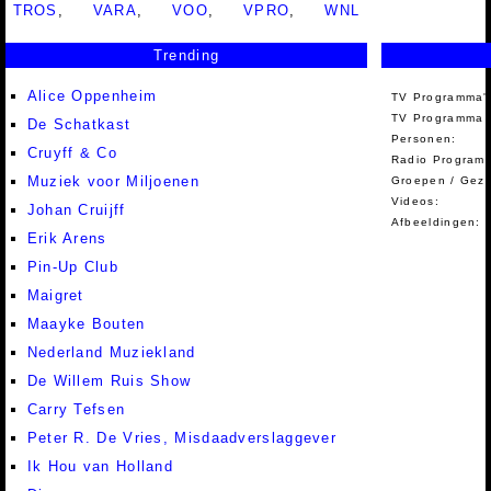
TROS
,
VARA
,
VOO
,
VPRO
,
WNL
Trending
Alice Oppenheim
TV Programma'
TV Programma A
De Schatkast
Personen:
Cruyff & Co
Radio Programm
Muziek voor Miljoenen
Groepen / Gez
Videos:
Johan Cruijff
Afbeeldingen:
Erik Arens
Pin-Up Club
Maigret
Maayke Bouten
Nederland Muziekland
De Willem Ruis Show
Carry Tefsen
Peter R. De Vries, Misdaadverslaggever
Ik Hou van Holland