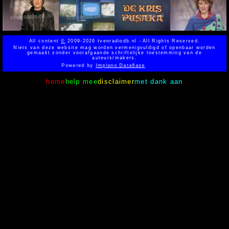
All content
©
2009-2026 tvenradiodb.nl - All Rights Reserved.
Niets van deze website mag worden vermenigvuldigd of openbaar worden
gemaakt zonder voorafgaande schriftelijke toestemming van de
auteurs/makers.
Powered by
Implano Data6ase
home
help mee
disclaimer
met dank aan