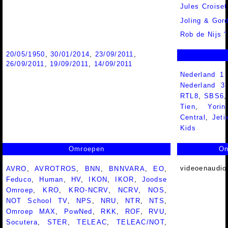
Jules Croiset
Joling & Gord
Rob de Nijs "
20/05/1950
,
30/01/2014
,
23/09/2011
,
26/09/2011
,
19/09/2011
,
14/09/2011
Nederland 1
Nederland 
RTL8
,
SBS6
Tien
,
Yorin
Central
,
Jeti
Kids
Omroepen
On
videoenaudio
AVRO
,
AVROTROS
,
BNN
,
BNNVARA
,
EO
,
Feduco
,
Human
,
HV
,
IKON
,
IKOR
,
Joodse
Omroep
,
KRO
,
KRO-NCRV
,
NCRV
,
NOS
,
NOT School TV
,
NPS
,
NRU
,
NTR
,
NTS
,
Omroep MAX
,
PowNed
,
RKK
,
ROF
,
RVU
,
Socutera
,
STER
,
TELEAC
,
TELEAC/NOT
,