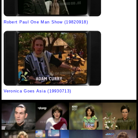
Robert Paul One Man Show (19820918)
Veronica Goes Asia (19930713)