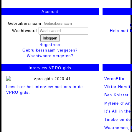
Account
Gebruikersnaam
Help met h
Wachtwoord
Inloggen
Registreer
Gebruikersnaam vergeten?
Wachtwoord vergeten?
Interview VPRO gids
VeronEKa
Lees hier het interview met ons in de
Viktor Horsti
VPRO gids.
Ben Kolster
Mylène d' An
It's All in t
Tineke en de
Waarnemen, 