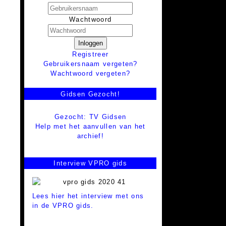
Wachtwoord
Inloggen
Registreer
Gebruikersnaam vergeten?
Wachtwoord vergeten?
Gidsen Gezocht!
Gezocht: TV Gidsen
Help met het aanvullen van het
archief!
Interview VPRO gids
Lees hier het interview met ons
in de VPRO gids.