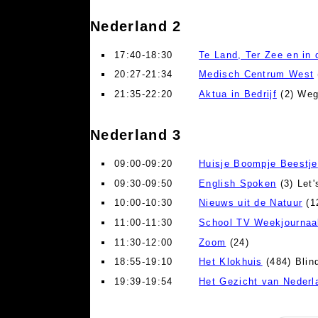
Nederland 2
17:40-18:30
Te Land, Ter Zee en in 
20:27-21:34
Medisch Centrum West
21:35-22:20
Aktua in Bedrijf
(2) Weg
Nederland 3
09:00-09:20
Huisje Boompje Beestje
09:30-09:50
English Spoken
(3) Let'
10:00-10:30
Nieuws uit de Natuur
(1
11:00-11:30
School TV Weekjournaa
11:30-12:00
Zoom
(24)
18:55-19:10
Het Klokhuis
(484) Blin
19:39-19:54
Het Gezicht van Nederl