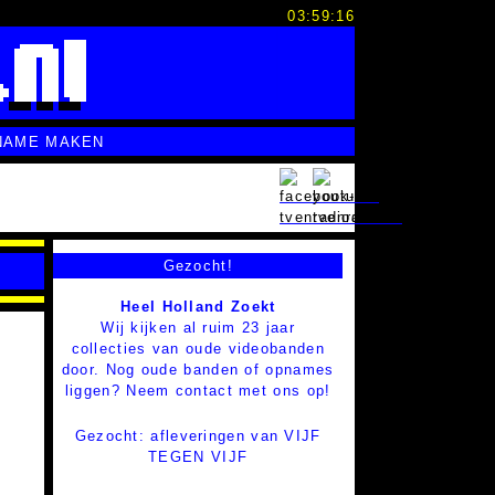
03:59:17
NAME MAKEN
Gezocht!
Heel Holland Zoekt
Wij kijken al ruim 23 jaar
collecties van oude videobanden
door. Nog oude banden of opnames
liggen? Neem contact met ons op!
Gezocht: afleveringen van VIJF
TEGEN VIJF