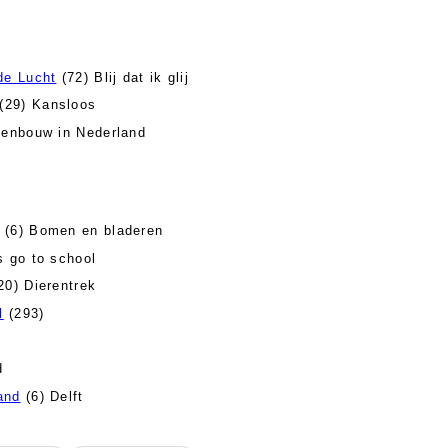
de Lucht
(72) Blij dat ik glij
(29) Kansloos
enbouw in Nederland
(6) Bomen en bladeren
s go to school
20) Dierentrek
l
(293)
d
and
(6) Delft