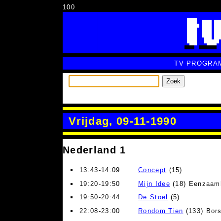
100
TV PROGRA
Zoek
Vrijdag, 09-11-1990
Nederland 1
13:43-14:09
Concept
(15)
19:20-19:50
Mijn Idee
(18) Eenzaam
19:50-20:44
De Stoel
(5)
22:08-23:00
Rondom Tien
(133) Bors