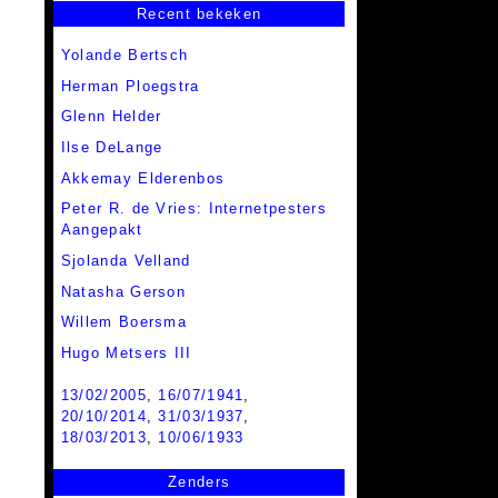
Recent bekeken
Yolande Bertsch
Herman Ploegstra
Glenn Helder
Ilse DeLange
Akkemay Elderenbos
Peter R. de Vries: Internetpesters
Aangepakt
Sjolanda Velland
Natasha Gerson
Willem Boersma
Hugo Metsers III
13/02/2005
,
16/07/1941
,
20/10/2014
,
31/03/1937
,
18/03/2013
,
10/06/1933
Zenders