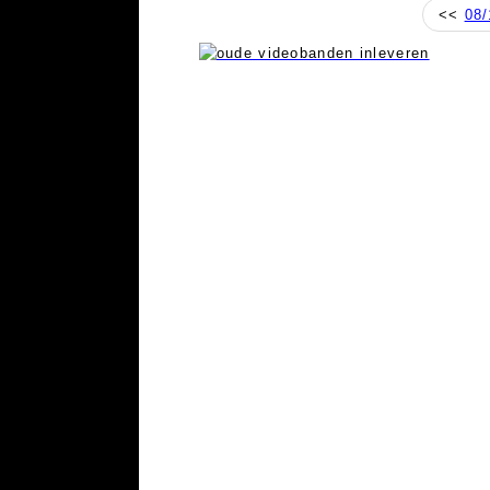
<<
08/