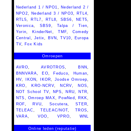
Nederland 1 / NPO1
,
Nederland 2 /
NPO2
,
Nederland 3 / NPO3
,
RTL4
,
RTL5
,
RTL7
,
RTL8
,
SBS6
,
NET5
,
Veronica
,
SBS9
,
Talpa / Tien
,
Yorin
,
KinderNet
,
TMF
,
Comedy
Central
,
Jetix
,
BVN
,
TV10
,
Europa
TV
,
Fox Kids
Omroepen
AVRO
,
AVROTROS
,
BNN
,
BNNVARA
,
EO
,
Feduco
,
Human
,
HV
,
IKON
,
IKOR
,
Joodse Omroep
,
KRO
,
KRO-NCRV
,
NCRV
,
NOS
,
NOT School TV
,
NPS
,
NRU
,
NTR
,
NTS
,
Omroep MAX
,
PowNed
,
RKK
,
ROF
,
RVU
,
Socutera
,
STER
,
TELEAC
,
TELEAC/NOT
,
TROS
,
VARA
,
VOO
,
VPRO
,
WNL
Online leden (reputatie)