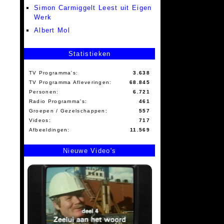
Simon Carmiggelt Leest uit Eigen
Werk
Albert Mol
Statistieken
TV Programma's:
3.638
TV Programma Afleveringen:
68.845
Personen:
6.721
Radio Programma's:
461
Groepen / Gezelschappen:
557
Videos:
717
Afbeeldingen:
11.569
Nieuwe Video's