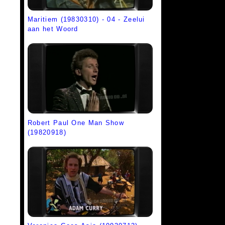
Maritiem (19830310) - 04 - Zeelui
aan het Woord
Robert Paul One Man Show
(19820918)