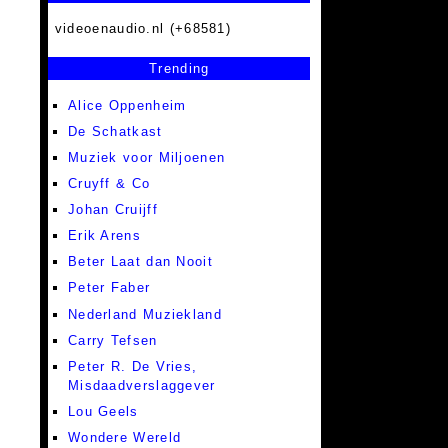
videoenaudio.nl (+68581)
Trending
Alice Oppenheim
De Schatkast
Muziek voor Miljoenen
Cruyff & Co
Johan Cruijff
Erik Arens
Beter Laat dan Nooit
Peter Faber
Nederland Muziekland
Carry Tefsen
Peter R. De Vries,
Misdaadverslaggever
Lou Geels
Wondere Wereld