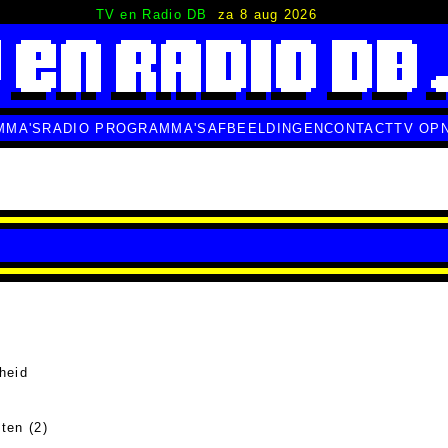
TV en Radio DB
za 8 aug 2026
MMA'S
RADIO PROGRAMMA'S
AFBEELDINGEN
CONTACT
TV OP
heid
ten (2)