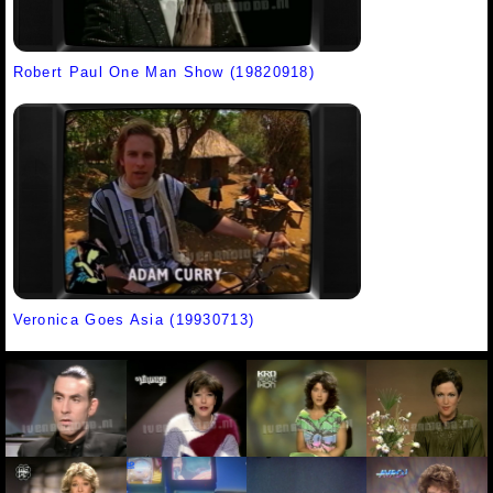
Robert Paul One Man Show (19820918)
Veronica Goes Asia (19930713)