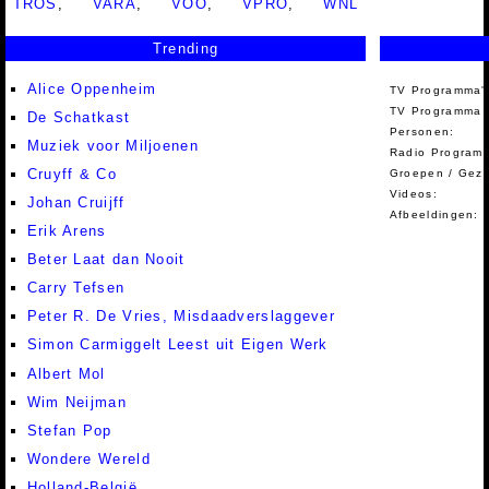
TROS
,
VARA
,
VOO
,
VPRO
,
WNL
Trending
Alice Oppenheim
TV Programma'
TV Programma A
De Schatkast
Personen:
Muziek voor Miljoenen
Radio Programm
Cruyff & Co
Groepen / Gez
Videos:
Johan Cruijff
Afbeeldingen:
Erik Arens
Beter Laat dan Nooit
Carry Tefsen
Peter R. De Vries, Misdaadverslaggever
Simon Carmiggelt Leest uit Eigen Werk
Albert Mol
Wim Neijman
Stefan Pop
Wondere Wereld
Holland-België