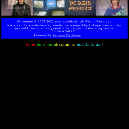
All content
©
2009-2026 tvenradiodb.nl - All Rights Reserved.
Niets van deze website mag worden vermenigvuldigd of openbaar worden
gemaakt zonder voorafgaande schriftelijke toestemming van de
auteurs/makers.
Powered by
Implano Data6ase
home
help mee
disclaimer
met dank aan