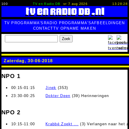
100
TV en Radio DB
vr 7 aug 2026
13:28:29
TV PROGRAMMA'S
RADIO PROGRAMMA'S
AFBEELDINGEN
CONTACT
TV OPNAME MAKEN
Zoek
Zaterdag, 30-06-2018
NPO 1
00:15-01:15
Jinek
(353)
23:30-00:25
Dokter Deen
(39) Herinneringen
NPO 2
10:15-11:00
Krabbé Zoekt ...
(3) Verlangen naar het 