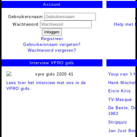
Account
Gebruikersnaam
Help met h
Wachtwoord
Inloggen
Registreer
Gebruikersnaam vergeten?
Wachtwoord vergeten?
Interview VPRO gids
Youp van 't 
Lees hier het interview met ons in de
Henk Mochel
VPRO gids.
Ersin Kiris
TV-Masqué
De Beste, De
1982
Stripquiz
Jan Just Bos