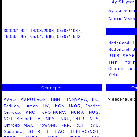
Lidy Sluyter
Sylvia Somm
Susan Blokhu
30/09/1992
,
14/03/2008
,
05/08/1987
,
19/08/1987
,
05/04/1986
,
04/07/1982
Nederland 1
Nederland 
RTL8
,
SBS6
Tien
,
Yorin
Central
,
Jeti
Kids
Omroepen
On
videoenaudio
AVRO
,
AVROTROS
,
BNN
,
BNNVARA
,
EO
,
Feduco
,
Human
,
HV
,
IKON
,
IKOR
,
Joodse
Omroep
,
KRO
,
KRO-NCRV
,
NCRV
,
NOS
,
NOT School TV
,
NPS
,
NRU
,
NTR
,
NTS
,
Omroep MAX
,
PowNed
,
RKK
,
ROF
,
RVU
,
Socutera
,
STER
,
TELEAC
,
TELEAC/NOT
,