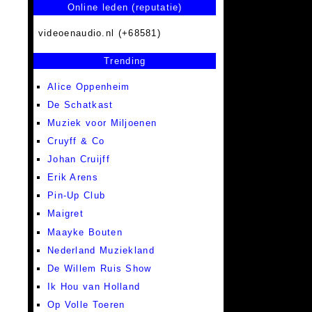
Online leden (reputatie)
videoenaudio.nl (+68581)
Trending
Alice Oppenheim
De Schatkast
Muziek voor Miljoenen
Cruyff & Co
Johan Cruijff
Erik Arens
Pin-Up Club
Maigret
Maayke Bouten
Nederland Muziekland
De Willem Ruis Show
Ik Hou van Holland
Op Volle Toeren