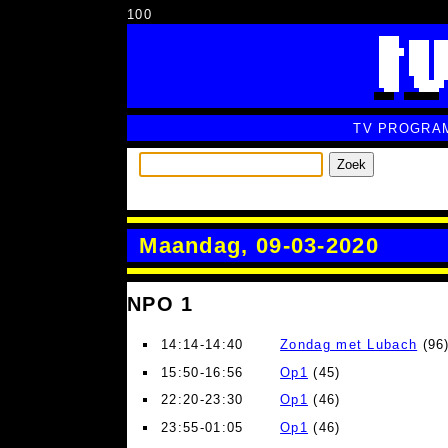
100
TV PROGRA
Zoek
Maandag, 09-03-2020
NPO 1
14:14-14:40
Zondag met Lubach
(96)
15:50-16:56
Op1
(45)
22:20-23:30
Op1
(46)
23:55-01:05
Op1
(46)