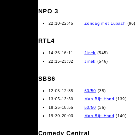
NPO 3
22:10-22:45
Zondag met Lubach
(96)
RTL4
14:36-16:11
Jinek
(545)
22:15-23:32
Jinek
(546)
SBS6
12:05-12:35
50/50
(35)
13:05-13:30
Man Bijt Hond
(139)
18:25-18:55
50/50
(36)
19:30-20:00
Man Bijt Hond
(140)
Comedy Central