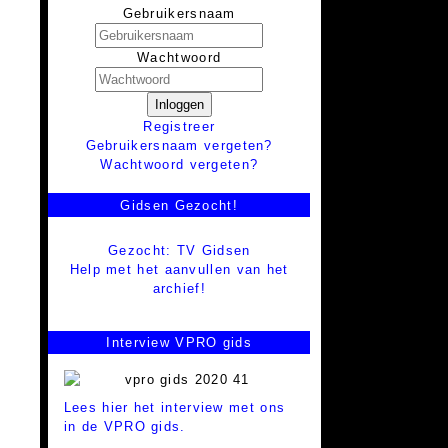
Gebruikersnaam
Wachtwoord
Inloggen
Registreer
Gebruikersnaam vergeten?
Wachtwoord vergeten?
Gidsen Gezocht!
Gezocht: TV Gidsen
Help met het aanvullen van het
archief!
Interview VPRO gids
Lees hier het interview met ons
in de VPRO gids.