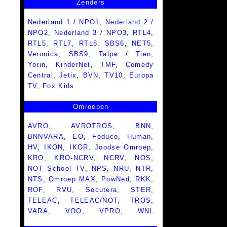
Zenders
Nederland 1 / NPO1
,
Nederland 2 /
NPO2
,
Nederland 3 / NPO3
,
RTL4
,
RTL5
,
RTL7
,
RTL8
,
SBS6
,
NET5
,
Veronica
,
SBS9
,
Talpa / Tien
,
Yorin
,
KinderNet
,
TMF
,
Comedy
Central
,
Jetix
,
BVN
,
TV10
,
Europa
TV
,
Fox Kids
Omroepen
AVRO
,
AVROTROS
,
BNN
,
BNNVARA
,
EO
,
Feduco
,
Human
,
HV
,
IKON
,
IKOR
,
Joodse Omroep
,
KRO
,
KRO-NCRV
,
NCRV
,
NOS
,
NOT School TV
,
NPS
,
NRU
,
NTR
,
NTS
,
Omroep MAX
,
PowNed
,
RKK
,
ROF
,
RVU
,
Socutera
,
STER
,
TELEAC
,
TELEAC/NOT
,
TROS
,
VARA
,
VOO
,
VPRO
,
WNL