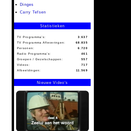
Dinges
Carry Tefsen
Statistieken
TV Programma's:
3.637
TV Programma Afleveringen:
68.835
Personen:
6.720
Radio Programma's:
461
Groepen / Gezelschappen:
557
Videos:
717
Afbeeldingen:
11.569
Nieuwe Video's