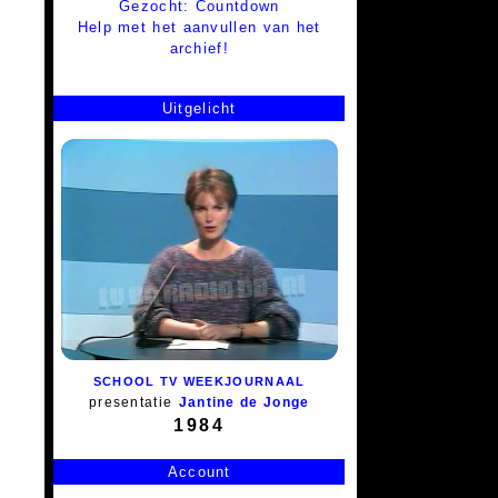
Gezocht: Countdown
Help met het aanvullen van het
archief!
Uitgelicht
SCHOOL TV WEEKJOURNAAL
presentatie
Jantine de Jonge
1984
Account