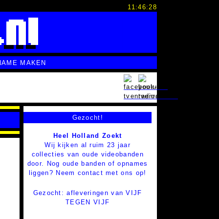
11:46:29
NAME MAKEN
Gezocht!
Heel Holland Zoekt
Wij kijken al ruim 23 jaar
collecties van oude videobanden
door. Nog oude banden of opnames
liggen? Neem contact met ons op!
Gezocht: afleveringen van VIJF
TEGEN VIJF