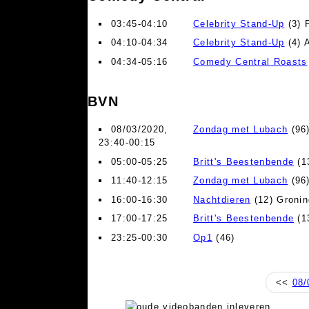
03:45-04:10
Celebrity Stand-Up
(3) 
04:10-04:34
Celebrity Stand-Up
(4) 
04:34-05:16
Comedy Central Roasts
BVN
08/03/2020,
Zondag met Lubach
(96)
23:40-00:15
05:00-05:25
Britt's Beestenbende
(1
11:40-12:15
Zondag met Lubach
(96)
16:00-16:30
Nachtdieren
(12) Groni
17:00-17:25
Britt's Beestenbende
(1
23:25-00:30
Op1
(46)
<<
08/