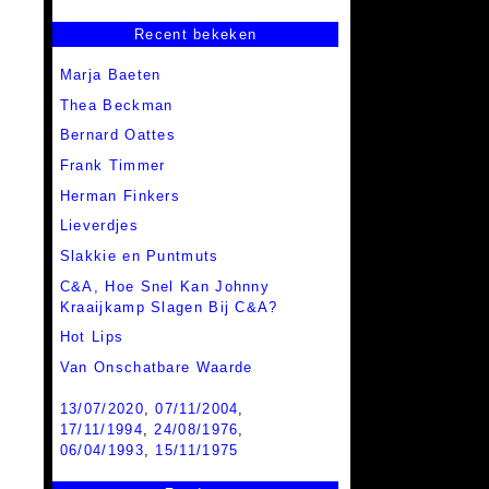
Recent bekeken
Marja Baeten
Thea Beckman
Bernard Oattes
Frank Timmer
Herman Finkers
Lieverdjes
Slakkie en Puntmuts
C&A,
Hoe Snel Kan Johnny
Kraaijkamp Slagen Bij C&A?
Hot Lips
Van Onschatbare Waarde
13/07/2020
,
07/11/2004
,
17/11/1994
,
24/08/1976
,
06/04/1993
,
15/11/1975