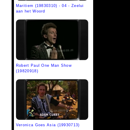
Maritiem (19830310) - 04 - Zeelui
aan het Woord
Robert Paul One Man Show
(19820918)
Veronica Goes Asia (19930713)