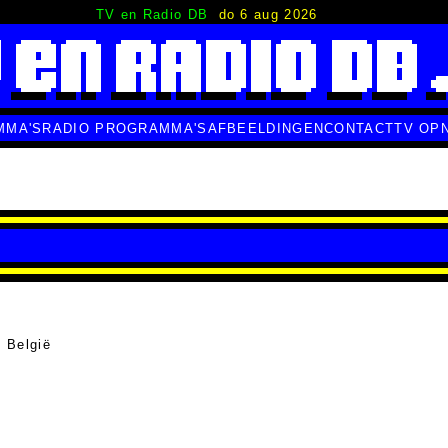
TV en Radio DB
do 6 aug 2026
MMA'S
RADIO PROGRAMMA'S
AFBEELDINGEN
CONTACT
TV OP
 België