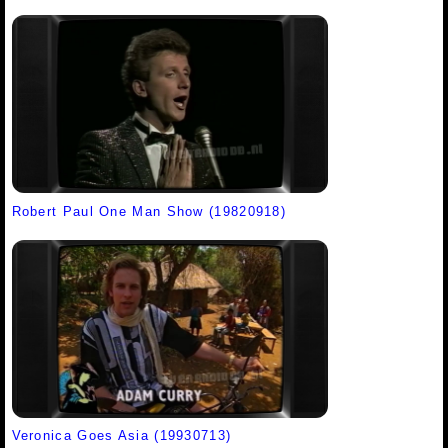
Robert Paul One Man Show (19820918)
Veronica Goes Asia (19930713)