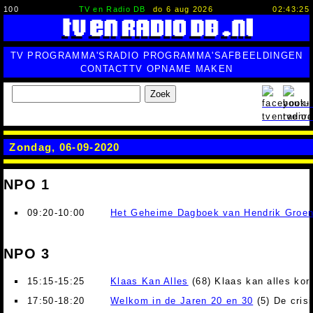
100
TV en Radio DB
do 6 aug 2026
02:43:26
TV PROGRAMMA'S
RADIO PROGRAMMA'S
AFBEELDINGEN
CONTACT
TV OPNAME MAKEN
Zoek
Zondag, 06-09-2020
NPO 1
09:20-10:00
Het Geheime Dagboek van Hendrik Groe
NPO 3
15:15-15:25
Klaas Kan Alles
(68) Klaas kan alles kor
17:50-18:20
Welkom in de Jaren 20 en 30
(5) De crisi