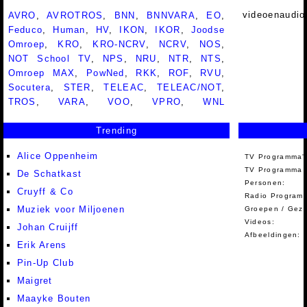
videoenaudio
AVRO
,
AVROTROS
,
BNN
,
BNNVARA
,
EO
,
Feduco
,
Human
,
HV
,
IKON
,
IKOR
,
Joodse
Omroep
,
KRO
,
KRO-NCRV
,
NCRV
,
NOS
,
NOT School TV
,
NPS
,
NRU
,
NTR
,
NTS
,
Omroep MAX
,
PowNed
,
RKK
,
ROF
,
RVU
,
Socutera
,
STER
,
TELEAC
,
TELEAC/NOT
,
TROS
,
VARA
,
VOO
,
VPRO
,
WNL
Trending
Alice Oppenheim
TV Programma'
TV Programma A
De Schatkast
Personen:
Cruyff & Co
Radio Programm
Muziek voor Miljoenen
Groepen / Gez
Videos:
Johan Cruijff
Afbeeldingen:
Erik Arens
Pin-Up Club
Maigret
Maayke Bouten