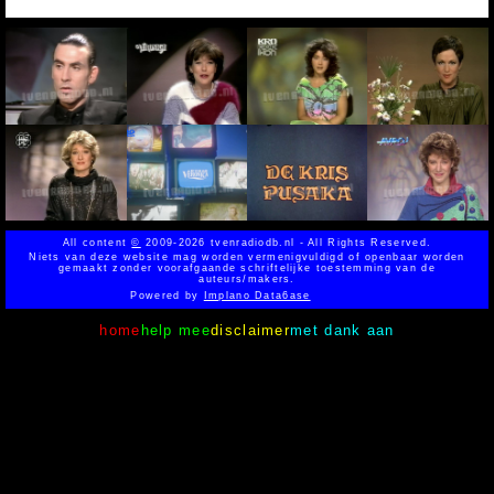
All content
©
2009-2026 tvenradiodb.nl - All Rights Reserved.
Niets van deze website mag worden vermenigvuldigd of openbaar worden
gemaakt zonder voorafgaande schriftelijke toestemming van de
auteurs/makers.
Powered by
Implano Data6ase
home
help mee
disclaimer
met dank aan