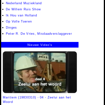
Nederland Muziekland
De Willem Ruis Show
Ik Hou van Holland
Op Volle Toeren
Dinges
Peter R. De Vries, Misdaadverslaggever
Nieuwe Video's
Maritiem (19830310) - 04 - Zeelui aan het
Woord