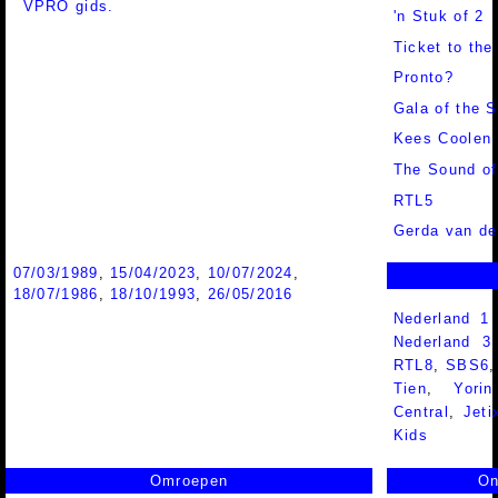
VPRO gids.
'n Stuk of 2
Ticket to the
Pronto?
Gala of the S
Kees Coolen
The Sound of
RTL5
Gerda van de
07/03/1989
,
15/04/2023
,
10/07/2024
,
18/07/1986
,
18/10/1993
,
26/05/2016
Nederland 1
Nederland 
RTL8
,
SBS6
Tien
,
Yorin
Central
,
Jeti
Kids
Omroepen
On