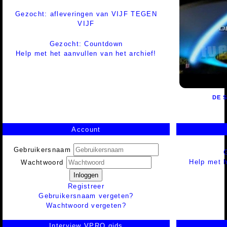
Gezocht: afleveringen van VIJF TEGEN
VIJF
Gezocht: Countdown
Help met het aanvullen van het archief!
DE 
Account
Gebruikersnaam
Help met h
Wachtwoord
Inloggen
Registreer
Gebruikersnaam vergeten?
Wachtwoord vergeten?
Interview VPRO gids