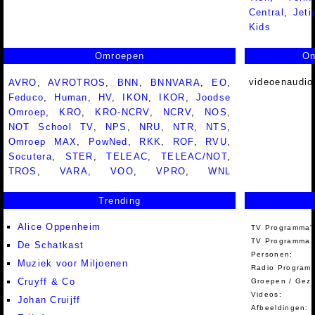
Central
,
Jeti
Kids
Omroepen
On
videoenaudio
AVRO
,
AVROTROS
,
BNN
,
BNNVARA
,
EO
,
Feduco
,
Human
,
HV
,
IKON
,
IKOR
,
Joodse
Omroep
,
KRO
,
KRO-NCRV
,
NCRV
,
NOS
,
NOT School TV
,
NPS
,
NRU
,
NTR
,
NTS
,
Omroep MAX
,
PowNed
,
RKK
,
ROF
,
RVU
,
Socutera
,
STER
,
TELEAC
,
TELEAC/NOT
,
TROS
,
VARA
,
VOO
,
VPRO
,
WNL
Trending
Alice Oppenheim
TV Programma'
TV Programma A
De Schatkast
Personen:
Muziek voor Miljoenen
Radio Programm
Cruyff & Co
Groepen / Gez
Videos:
Johan Cruijff
Afbeeldingen: