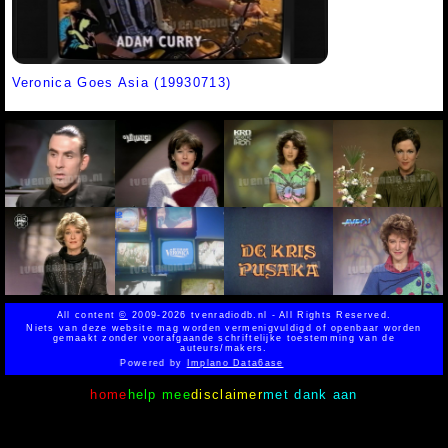
Veronica Goes Asia (19930713)
All content
©
2009-2026 tvenradiodb.nl - All Rights Reserved.
Niets van deze website mag worden vermenigvuldigd of openbaar worden
gemaakt zonder voorafgaande schriftelijke toestemming van de
auteurs/makers.
Powered by
Implano Data6ase
home
help mee
disclaimer
met dank aan