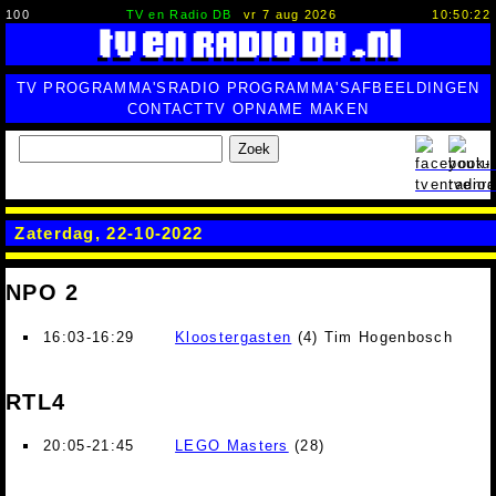
100
TV en Radio DB
vr 7 aug 2026
10:50:23
TV PROGRAMMA'S
RADIO PROGRAMMA'S
AFBEELDINGEN
CONTACT
TV OPNAME MAKEN
Zoek
Zaterdag, 22-10-2022
NPO 2
16:03-16:29
Kloostergasten
(4) Tim Hogenbosch
RTL4
20:05-21:45
LEGO Masters
(28)