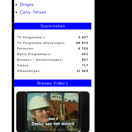
Dinges
Carry Tefsen
Statistieken
TV Programma's:
3.637
TV Programma Afleveringen:
68.835
Personen:
6.720
Radio Programma's:
461
Groepen / Gezelschappen:
557
Videos:
717
Afbeeldingen:
11.569
Nieuwe Video's