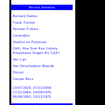
Recent bekeken
Bernard Oattes
Frank Timmer
Herman Finkers
Lieverdjes
Slakkie en Puntmuts
C&A,
Hoe Snel Kan Johnny
Kraaijkamp Slagen Bij C&A?
Hot Lips
Van Onschatbare Waarde
Onrust
Caspar Becx
13/07/2020
,
07/11/2004
,
17/11/1994
,
24/08/1976
,
06/04/1993
,
15/11/1975