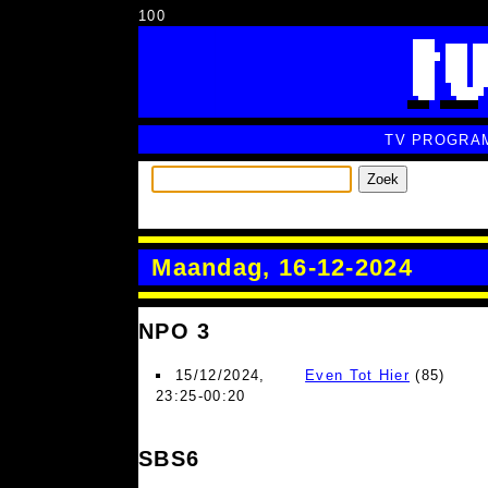
100
TV PROGRA
Zoek
Maandag, 16-12-2024
NPO 3
15/12/2024,
Even Tot Hier
(85)
23:25-00:20
SBS6