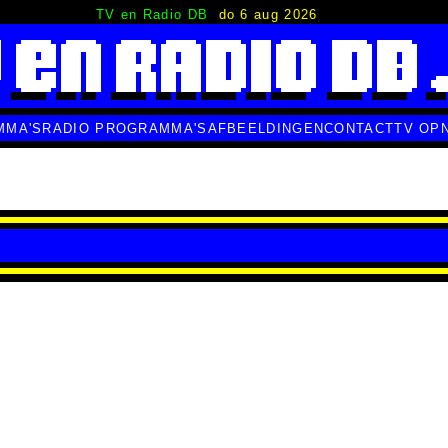
TV en Radio DB
do 6 aug 2026
MMA'S
RADIO PROGRAMMA'S
AFBEELDINGEN
CONTACT
TV OP