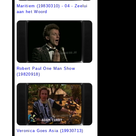
Maritiem (19830310) - 04 - Zeelui
aan het Woord
Robert Paul One Man Show
(19820918)
Veronica Goes Asia (19930713)