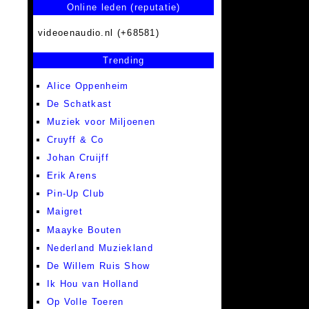
Online leden (reputatie)
videoenaudio.nl (+68581)
Trending
Alice Oppenheim
De Schatkast
Muziek voor Miljoenen
Cruyff & Co
Johan Cruijff
Erik Arens
Pin-Up Club
Maigret
Maayke Bouten
Nederland Muziekland
De Willem Ruis Show
Ik Hou van Holland
Op Volle Toeren