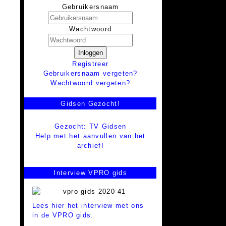
Gebruikersnaam
Wachtwoord
Inloggen
Registreer
Gebruikersnaam vergeten?
Wachtwoord vergeten?
Gidsen Gezocht!
Gezocht: TV Gidsen
Help met het aanvullen van het
archief!
Interview VPRO gids
Lees hier het interview met ons
in de VPRO gids.