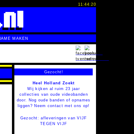
11:44:21
NAME MAKEN
Gezocht!
Heel Holland Zoekt
Wij kijken al ruim 23 jaar
collecties van oude videobanden
door. Nog oude banden of opnames
liggen? Neem contact met ons op!
Gezocht: afleveringen van VIJF
TEGEN VIJF