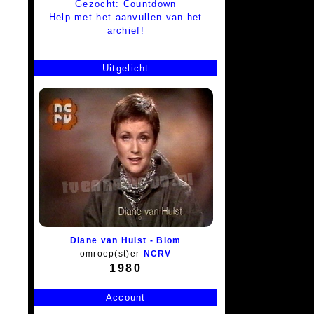
Gezocht: Countdown
Help met het aanvullen van het
archief!
Uitgelicht
Diane van Hulst - Blom
omroep(st)er
NCRV
1980
Account