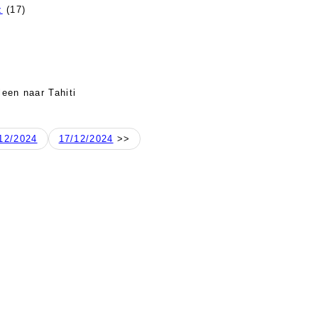
z
(17)
leen naar Tahiti
12/2024
17/12/2024
>>