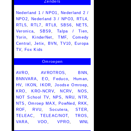
Zenders
Nederland 1 / NPO1
,
Nederland 2 /
NPO2
,
Nederland 3 / NPO3
,
RTL4
,
RTL5
,
RTL7
,
RTL8
,
SBS6
,
NET5
,
Veronica
,
SBS9
,
Talpa / Tien
,
Yorin
,
KinderNet
,
TMF
,
Comedy
Central
,
Jetix
,
BVN
,
TV10
,
Europa
TV
,
Fox Kids
Omroepen
AVRO
,
AVROTROS
,
BNN
,
BNNVARA
,
EO
,
Feduco
,
Human
,
HV
,
IKON
,
IKOR
,
Joodse Omroep
,
KRO
,
KRO-NCRV
,
NCRV
,
NOS
,
NOT School TV
,
NPS
,
NRU
,
NTR
,
NTS
,
Omroep MAX
,
PowNed
,
RKK
,
ROF
,
RVU
,
Socutera
,
STER
,
TELEAC
,
TELEAC/NOT
,
TROS
,
VARA
,
VOO
,
VPRO
,
WNL