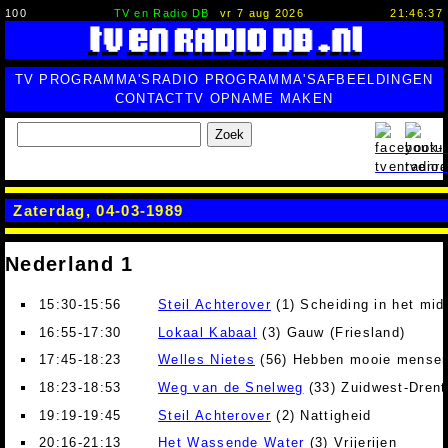
100
TV en Radio DB
vr 7 aug 2026
21:46:37
TV PROGRAMMA'S
RADIO PROGRAMMA'S
AFBEELDINGEN
CONTACT
TV OPNAME MAKEN
Zoek
Zaterdag, 04-03-1989
Nederland 1
15:30-15:56
Steil Achterover
(1) Scheiding in het mid
16:55-17:30
Lokaal Kabaal
(3) Gauw (Friesland)
17:45-18:23
Welles Nietes
(56) Hebben mooie mensen
18:23-18:53
Weg van de Snelweg
(33) Zuidwest-Drent
19:19-19:45
Steil Achterover
(2) Nattigheid
20:16-21:13
Het Wassende Water
(3) Vrijerijen