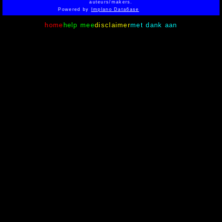
auteurs/makers.
Powered by
Implano Data6ase
home
help mee
disclaimer
met dank aan