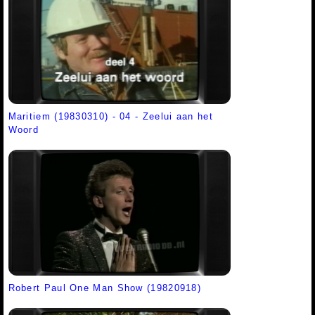
Maritiem (19830310) - 04 - Zeelui aan het
Woord
Robert Paul One Man Show (19820918)