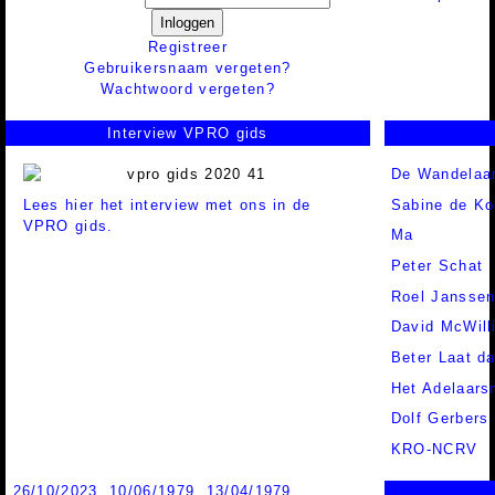
Inloggen
Registreer
Gebruikersnaam vergeten?
Wachtwoord vergeten?
Interview VPRO gids
De Wandelaa
Lees hier het interview met ons in de
Sabine de Ko
VPRO gids.
Ma
Peter Schat
Roel Jansse
David McWill
Beter Laat d
Het Adelaars
Dolf Gerbers
KRO-NCRV
26/10/2023
,
10/06/1979
,
13/04/1979
,