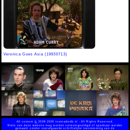
Veronica Goes Asia (19930713)
All content
©
2009-2026 tvenradiodb.nl - All Rights Reserved.
Niets van deze website mag worden vermenigvuldigd of openbaar worden
gemaakt zonder voorafgaande schriftelijke toestemming van de