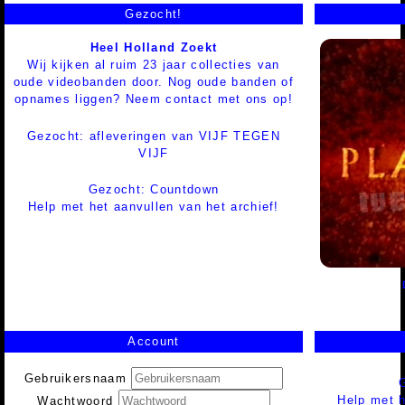
Gezocht!
Heel Holland Zoekt
Wij kijken al ruim 23 jaar collecties van
oude videobanden door. Nog oude banden of
opnames liggen? Neem contact met ons op!
Gezocht: afleveringen van VIJF TEGEN
VIJF
Gezocht: Countdown
Help met het aanvullen van het archief!
Account
Gebruikersnaam
Help met h
Wachtwoord