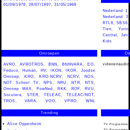
01/09/1978
,
28/07/1997
,
31/05/1969
Nederland 1
Nederland 
RTL8
,
SBS6
Tien
,
Yorin
Central
,
Jeti
Kids
Omroepen
On
videoenaudio
AVRO
,
AVROTROS
,
BNN
,
BNNVARA
,
EO
,
Feduco
,
Human
,
HV
,
IKON
,
IKOR
,
Joodse
Omroep
,
KRO
,
KRO-NCRV
,
NCRV
,
NOS
,
NOT School TV
,
NPS
,
NRU
,
NTR
,
NTS
,
Omroep MAX
,
PowNed
,
RKK
,
ROF
,
RVU
,
Socutera
,
STER
,
TELEAC
,
TELEAC/NOT
,
TROS
,
VARA
,
VOO
,
VPRO
,
WNL
Trending
Alice Oppenheim
TV Programma'
TV Programma A