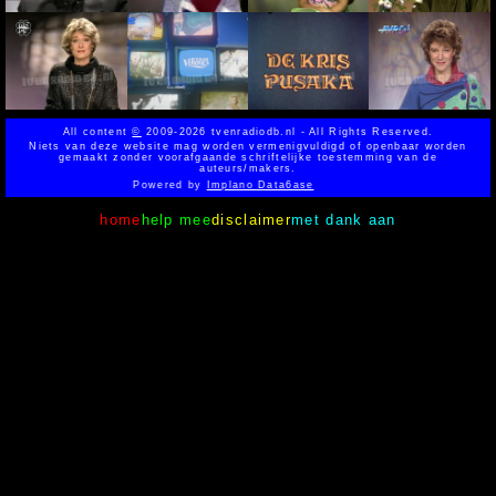
All content
©
2009-2026 tvenradiodb.nl - All Rights Reserved.
Niets van deze website mag worden vermenigvuldigd of openbaar worden
gemaakt zonder voorafgaande schriftelijke toestemming van de
auteurs/makers.
Powered by
Implano Data6ase
home
help mee
disclaimer
met dank aan