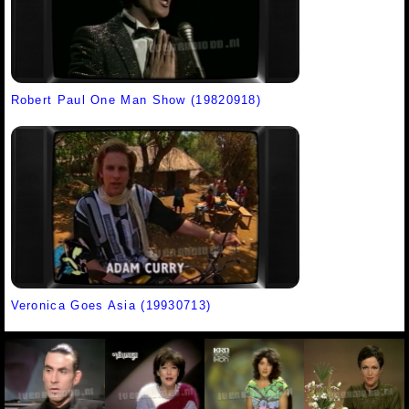
Robert Paul One Man Show (19820918)
Veronica Goes Asia (19930713)