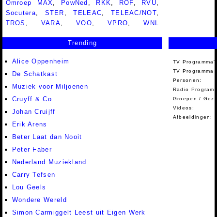
Omroep MAX
,
PowNed
,
RKK
,
ROF
,
RVU
,
Socutera
,
STER
,
TELEAC
,
TELEAC/NOT
,
TROS
,
VARA
,
VOO
,
VPRO
,
WNL
Trending
Alice Oppenheim
TV Programma'
TV Programma A
De Schatkast
Personen:
Muziek voor Miljoenen
Radio Programm
Cruyff & Co
Groepen / Gez
Videos:
Johan Cruijff
Afbeeldingen:
Erik Arens
Beter Laat dan Nooit
Peter Faber
Nederland Muziekland
Carry Tefsen
Lou Geels
Wondere Wereld
Simon Carmiggelt Leest uit Eigen Werk