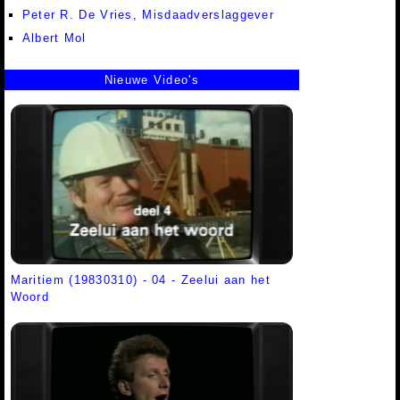
Peter R. De Vries, Misdaadverslaggever
Albert Mol
Nieuwe Video's
Maritiem (19830310) - 04 - Zeelui aan het
Woord