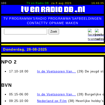
100
TV en Radio DB
za 8 aug 2026
16:46:36
TV PROGRAMMA'S
RADIO PROGRAMMA'S
AFBEELDINGEN
CONTACT
TV OPNAME MAKEN
Zoek
Donderdag, 28-08-2025
NPO 2
17:10-18:00
In de Voetsporen Van...
(29) De jeugd st
BVN
05:15-06:00
In de Voetsporen Van...
(28) Burgelijke 
09:25-10:00
Nederland op Film
(38) Heerlijke hobby's