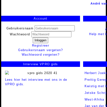
André van
Account
Gebruikersnaam
Help met h
Wachtwoord
Inloggen
Registreer
Gebruikersnaam vergeten?
Wachtwoord vergeten?
Interview VPRO gids
Herbert Joek
Lees hier het interview met ons in de
Prettig Gereg
VPRO gids.
Kwistig met 
Jetske Schrij
West-Afrika
Jan van der 