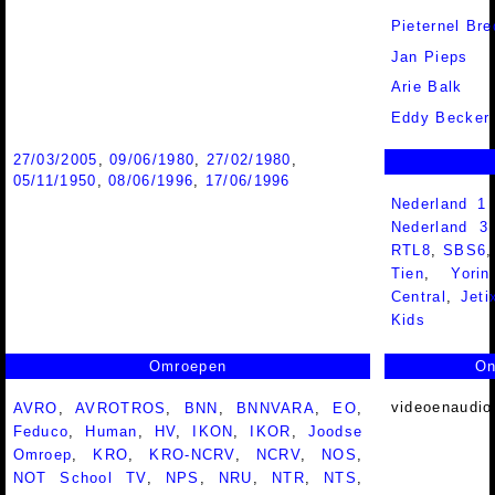
Pieternel Bre
Jan Pieps
Arie Balk
Eddy Becker
27/03/2005
,
09/06/1980
,
27/02/1980
,
05/11/1950
,
08/06/1996
,
17/06/1996
Nederland 1
Nederland 
RTL8
,
SBS6
Tien
,
Yorin
Central
,
Jeti
Kids
Omroepen
On
videoenaudio
AVRO
,
AVROTROS
,
BNN
,
BNNVARA
,
EO
,
Feduco
,
Human
,
HV
,
IKON
,
IKOR
,
Joodse
Omroep
,
KRO
,
KRO-NCRV
,
NCRV
,
NOS
,
NOT School TV
,
NPS
,
NRU
,
NTR
,
NTS
,