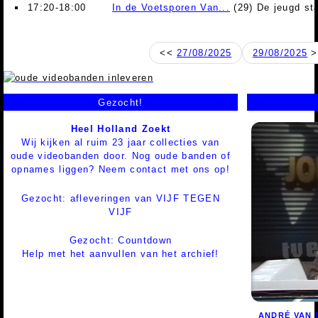
17:20-18:00
In de Voetsporen Van...
(29) De jeugd st
<<
27/08/2025
29/08/2025
>
Gezocht!
Heel Holland Zoekt
Wij kijken al ruim 23 jaar collecties van
oude videobanden door. Nog oude banden of
opnames liggen? Neem contact met ons op!
Gezocht: afleveringen van VIJF TEGEN
VIJF
Gezocht: Countdown
Help met het aanvullen van het archief!
ANDRÉ VAN 