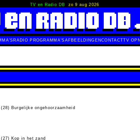
TV en Radio DB
zo 9 aug 2026
MMA'S
RADIO PROGRAMMA'S
AFBEELDINGEN
CONTACT
TV OP
(28) Burgelijke ongehoorzaamheid
(27) Kop in het zand