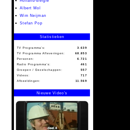
Holland-België
Albert Mol
Wim Neijman
Stefan Pop
Statistieken
TV Programma's:
3.639
TV Programma Afleveringen:
68.853
Personen:
6.721
Radio Programma's:
461
Groepen / Gezelschappen:
557
Videos:
717
Afbeeldingen:
11.569
Nieuwe Video's