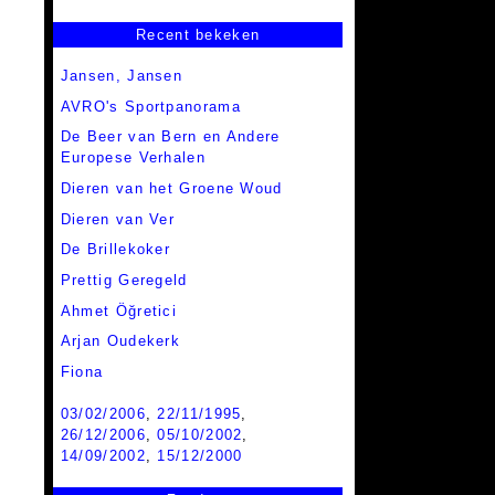
Recent bekeken
Jansen, Jansen
AVRO's Sportpanorama
De Beer van Bern en Andere
Europese Verhalen
Dieren van het Groene Woud
Dieren van Ver
De Brillekoker
Prettig Geregeld
Ahmet Öğretici
Arjan Oudekerk
Fiona
03/02/2006
,
22/11/1995
,
26/12/2006
,
05/10/2002
,
14/09/2002
,
15/12/2000