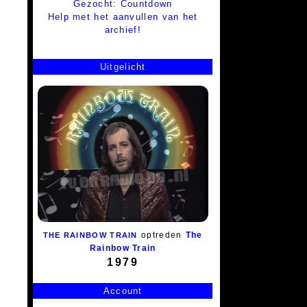
Gezocht: Countdown
Help met het aanvullen van het
archief!
Uitgelicht
optreden
The
THE RAINBOW TRAIN
Rainbow Train
1979
Account