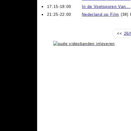
17:15-18:00
In de Voetsporen Van...
21:25-22:00
Nederland op Film
(38) 
<<
26/