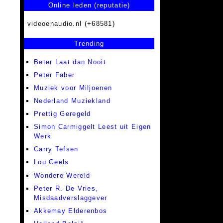
Online leden (reputatie)
videoenaudio.nl (+68581)
Trending
Beter Laat dan Nooit
Peter Faber
Muziek voor Miljoenen
Nederland Muziekland
Prettig Geregeld
Simon Carmiggelt Leest uit Eigen
Werk
Carry Tefsen
Lou Geels
Wondere Wereld
Peter R. De Vries,
Misdaadverslaggever
Akkemay Elderenbos