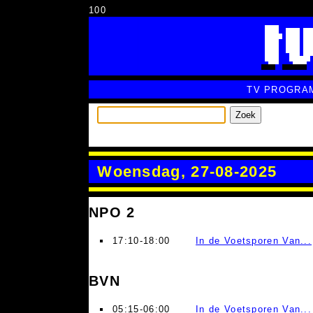
100
TV PROGRA
Zoek
Woensdag, 27-08-2025
NPO 2
17:10-18:00
In de Voetsporen Van...
BVN
05:15-06:00
In de Voetsporen Van...