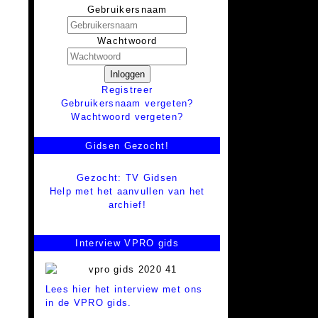
Gebruikersnaam
Wachtwoord
Inloggen
Registreer
Gebruikersnaam vergeten?
Wachtwoord vergeten?
Gidsen Gezocht!
Gezocht: TV Gidsen
Help met het aanvullen van het
archief!
Interview VPRO gids
Lees hier het interview met ons
in de VPRO gids.