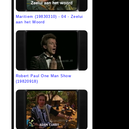
Maritiem (19830310) - 04 - Zeelui
aan het Woord
Robert Paul One Man Show
(19820918)