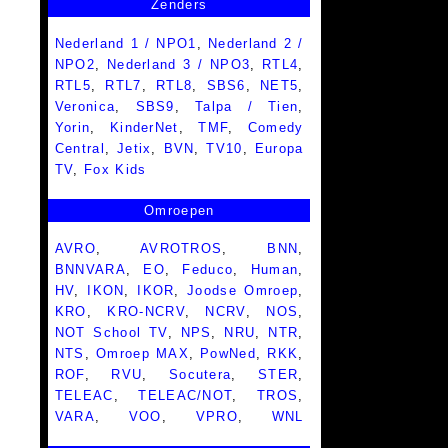
Zenders
Nederland 1 / NPO1
,
Nederland 2 /
NPO2
,
Nederland 3 / NPO3
,
RTL4
,
RTL5
,
RTL7
,
RTL8
,
SBS6
,
NET5
,
Veronica
,
SBS9
,
Talpa / Tien
,
Yorin
,
KinderNet
,
TMF
,
Comedy
Central
,
Jetix
,
BVN
,
TV10
,
Europa
TV
,
Fox Kids
Omroepen
AVRO
,
AVROTROS
,
BNN
,
BNNVARA
,
EO
,
Feduco
,
Human
,
HV
,
IKON
,
IKOR
,
Joodse Omroep
,
KRO
,
KRO-NCRV
,
NCRV
,
NOS
,
NOT School TV
,
NPS
,
NRU
,
NTR
,
NTS
,
Omroep MAX
,
PowNed
,
RKK
,
ROF
,
RVU
,
Socutera
,
STER
,
TELEAC
,
TELEAC/NOT
,
TROS
,
VARA
,
VOO
,
VPRO
,
WNL