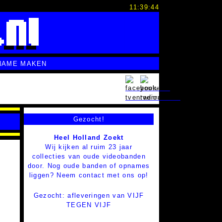
11:39:45
NAME MAKEN
Gezocht!
Heel Holland Zoekt
Wij kijken al ruim 23 jaar
collecties van oude videobanden
door. Nog oude banden of opnames
liggen? Neem contact met ons op!
Gezocht: afleveringen van VIJF
TEGEN VIJF