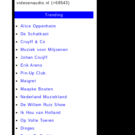
videoenaudio.nl (+68543)
Trending
Alice Oppenheim
De Schatkast
Cruyff & Co
Muziek voor Miljoenen
Johan Cruijff
Erik Arens
Pin-Up Club
Maigret
Maayke Bouten
Nederland Muziekland
De Willem Ruis Show
Ik Hou van Holland
Op Volle Toeren
Dinges