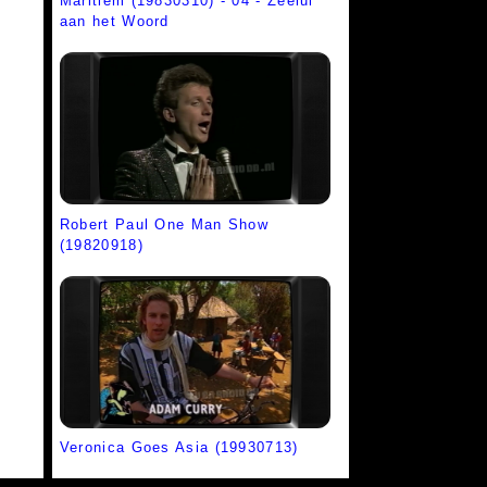
Maritiem (19830310) - 04 - Zeelui
aan het Woord
Robert Paul One Man Show
(19820918)
Veronica Goes Asia (19930713)