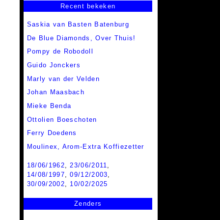
Recent bekeken
Saskia van Basten Batenburg
De Blue Diamonds, Over Thuis!
Pompy de Robodoll
Guido Jonckers
Marly van der Velden
Johan Maasbach
Mieke Benda
Ottolien Boeschoten
Ferry Doedens
Moulinex,
Arom-Extra Koffiezetter
18/06/1962
,
23/06/2011
,
14/08/1997
,
09/12/2003
,
30/09/2002
,
10/02/2025
Zenders