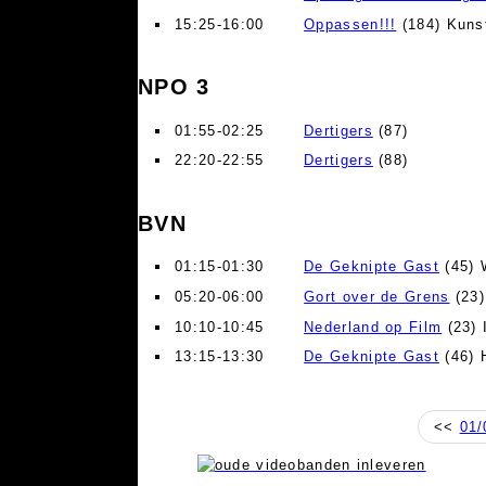
15:25-16:00
Oppassen!!!
(184) Kuns
NPO 3
01:55-02:25
Dertigers
(87)
22:20-22:55
Dertigers
(88)
BVN
01:15-01:30
De Geknipte Gast
(45) 
05:20-06:00
Gort over de Grens
(23)
10:10-10:45
Nederland op Film
(23) 
13:15-13:30
De Geknipte Gast
(46) 
<<
01/