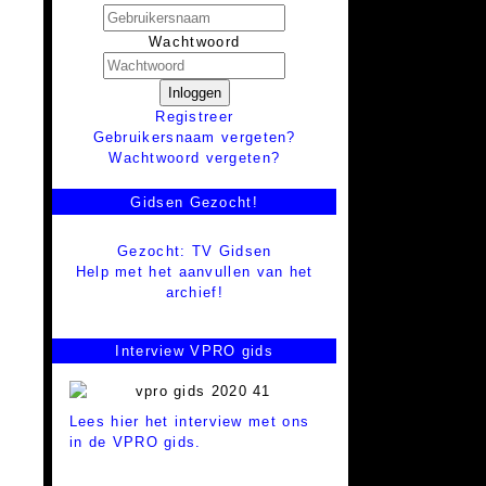
Wachtwoord
Inloggen
Registreer
Gebruikersnaam vergeten?
Wachtwoord vergeten?
Gidsen Gezocht!
Gezocht: TV Gidsen
Help met het aanvullen van het
archief!
Interview VPRO gids
Lees hier het interview met ons
in de VPRO gids.