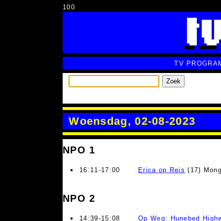
100
TV PROGRA
Zoek
Woensdag, 02-08-2023
NPO 1
16:11-17:00
Erica op Reis
(17) Mong
NPO 2
14:39-15:08
Op Weg: Hunebed High