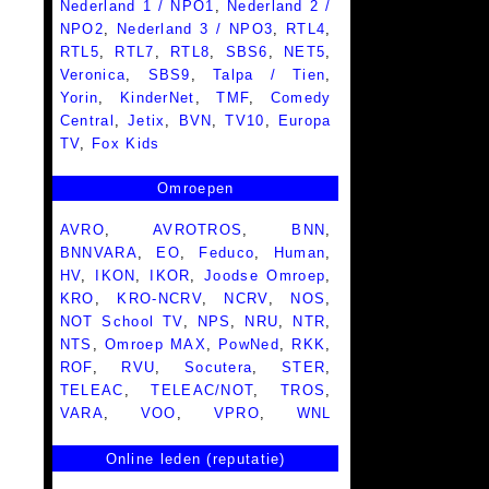
Nederland 1 / NPO1
,
Nederland 2 /
NPO2
,
Nederland 3 / NPO3
,
RTL4
,
RTL5
,
RTL7
,
RTL8
,
SBS6
,
NET5
,
Veronica
,
SBS9
,
Talpa / Tien
,
Yorin
,
KinderNet
,
TMF
,
Comedy
Central
,
Jetix
,
BVN
,
TV10
,
Europa
TV
,
Fox Kids
Omroepen
AVRO
,
AVROTROS
,
BNN
,
BNNVARA
,
EO
,
Feduco
,
Human
,
HV
,
IKON
,
IKOR
,
Joodse Omroep
,
KRO
,
KRO-NCRV
,
NCRV
,
NOS
,
NOT School TV
,
NPS
,
NRU
,
NTR
,
NTS
,
Omroep MAX
,
PowNed
,
RKK
,
ROF
,
RVU
,
Socutera
,
STER
,
TELEAC
,
TELEAC/NOT
,
TROS
,
VARA
,
VOO
,
VPRO
,
WNL
Online leden (reputatie)