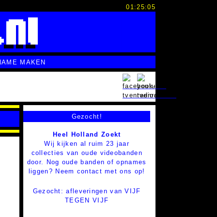
01:25:05
NAME MAKEN
Gezocht!
Heel Holland Zoekt
Wij kijken al ruim 23 jaar
collecties van oude videobanden
door. Nog oude banden of opnames
liggen? Neem contact met ons op!
Gezocht: afleveringen van VIJF
TEGEN VIJF