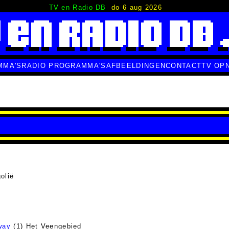
TV en Radio DB
do 6 aug 2026
MMA'S
RADIO PROGRAMMA'S
AFBEELDINGEN
CONTACT
TV OP
olië
way
(1) Het Veengebied