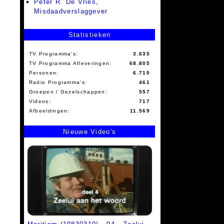
Peter R. De Vries,
Misdaadverslaggever
Statistieken
TV Programma's:
3.635
TV Programma Afleveringen:
68.805
Personen:
6.710
Radio Programma's:
461
Groepen / Gezelschappen:
557
Videos:
717
Afbeeldingen:
11.569
Nieuwe Video's