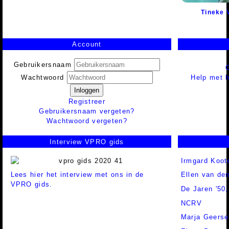
Tineke 
Account
Gebruikersnaam
Help met h
Wachtwoord
Inloggen
Registreer
Gebruikersnaam vergeten?
Wachtwoord vergeten?
Interview VPRO gids
Irmgard Koot
Lees hier het interview met ons in de
Ellen van de
VPRO gids.
De Jaren '50,
NCRV
Marja Geerse