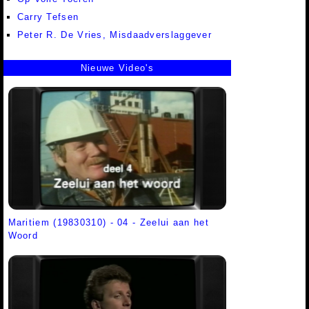
Carry Tefsen
Peter R. De Vries, Misdaadverslaggever
Nieuwe Video's
Maritiem (19830310) - 04 - Zeelui aan het
Woord