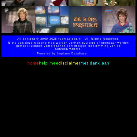
All content
©
2009-2026 tvenradiodb.nl - All Rights Reserved.
Niets van deze website mag worden vermenigvuldigd of openbaar worden
gemaakt zonder voorafgaande schriftelijke toestemming van de
auteurs/makers.
Powered by
Implano Data6ase
home
help mee
disclaimer
met dank aan