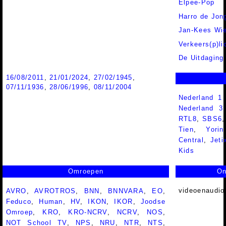
Elpee-Pop
Harro de Jon
Jan-Kees Wi
Verkeers(p)li
De Uitdaging
16/08/2011
,
21/01/2024
,
27/02/1945
,
07/11/1936
,
28/06/1996
,
08/11/2004
Nederland 1
Nederland 
RTL8
,
SBS6
Tien
,
Yorin
Central
,
Jeti
Kids
Omroepen
On
videoenaudio
AVRO
,
AVROTROS
,
BNN
,
BNNVARA
,
EO
,
Feduco
,
Human
,
HV
,
IKON
,
IKOR
,
Joodse
Omroep
,
KRO
,
KRO-NCRV
,
NCRV
,
NOS
,
NOT School TV
,
NPS
,
NRU
,
NTR
,
NTS
,