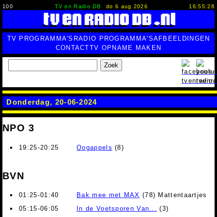
100
TV en Radio DB
do 6 aug 2026
16:55:29
TV PROGRAMMA'S
RADIO PROGRAMMA'S
AFBEELDINGEN
CONTACT
TV OPNAME MAKEN
Zoek
Donderdag, 20-06-2024
NPO 3
19:25-20:25
Oogappels
(8)
BVN
01:25-01:40
Bak mee met MAX
(78) Mattentaartjes
05:15-06:05
In de Voetsporen Van...
(3)