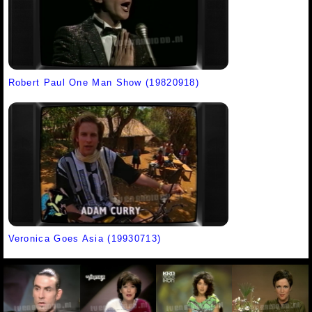
Robert Paul One Man Show (19820918)
Veronica Goes Asia (19930713)