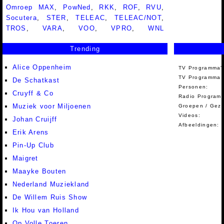
Omroep MAX
,
PowNed
,
RKK
,
ROF
,
RVU
,
Socutera
,
STER
,
TELEAC
,
TELEAC/NOT
,
TROS
,
VARA
,
VOO
,
VPRO
,
WNL
Trending
Alice Oppenheim
TV Programma'
TV Programma A
De Schatkast
Personen:
Cruyff & Co
Radio Programm
Muziek voor Miljoenen
Groepen / Gez
Videos:
Johan Cruijff
Afbeeldingen:
Erik Arens
Pin-Up Club
Maigret
Maayke Bouten
Nederland Muziekland
De Willem Ruis Show
Ik Hou van Holland
Op Volle Toeren