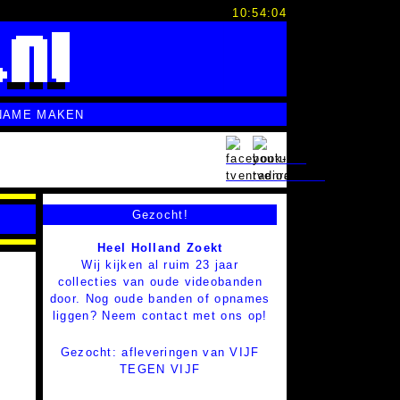
10:54:05
NAME MAKEN
Gezocht!
Heel Holland Zoekt
Wij kijken al ruim 23 jaar
collecties van oude videobanden
door. Nog oude banden of opnames
liggen? Neem contact met ons op!
Gezocht: afleveringen van VIJF
TEGEN VIJF