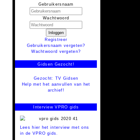
Gebruikersnaam
Wachtwoord
Inloggen
Registreer
Gebruikersnaam vergeten?
Wachtwoord vergeten?
Gidsen Gezocht!
Gezocht: TV Gidsen
Help met het aanvullen van het
archief!
Interview VPRO gids
Lees hier het interview met ons
in de VPRO gids.