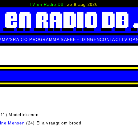
TV en Radio DB
zo 9 aug 2026
MMA'S
RADIO PROGRAMMA'S
AFBEELDINGEN
CONTACT
TV OP
11) Modeltekenen
eine Mensen
(24) Elia vraagt om brood