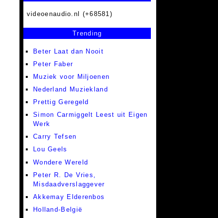
videoenaudio.nl (+68581)
Trending
Beter Laat dan Nooit
Peter Faber
Muziek voor Miljoenen
Nederland Muziekland
Prettig Geregeld
Simon Carmiggelt Leest uit Eigen
Werk
Carry Tefsen
Lou Geels
Wondere Wereld
Peter R. De Vries,
Misdaadverslaggever
Akkemay Elderenbos
Holland-België