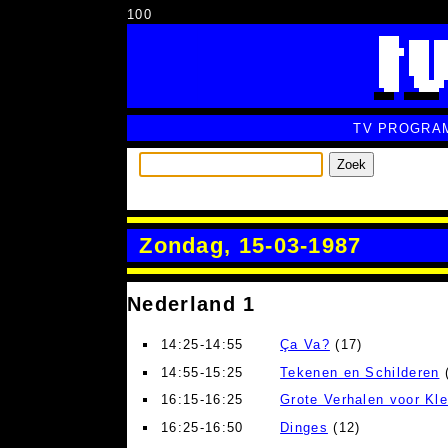
100
TV PROGRA
Zoek
Zondag, 15-03-1987
Nederland 1
14:25-14:55
Ça Va?
(17)
14:55-15:25
Tekenen en Schilderen
(
16:15-16:25
Grote Verhalen voor Kl
16:25-16:50
Dinges
(12)