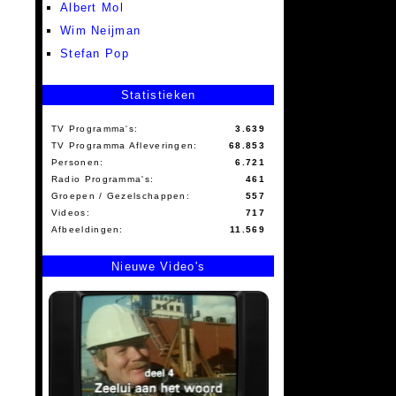
Albert Mol
Wim Neijman
Stefan Pop
Statistieken
TV Programma's:
3.639
TV Programma Afleveringen:
68.853
Personen:
6.721
Radio Programma's:
461
Groepen / Gezelschappen:
557
Videos:
717
Afbeeldingen:
11.569
Nieuwe Video's