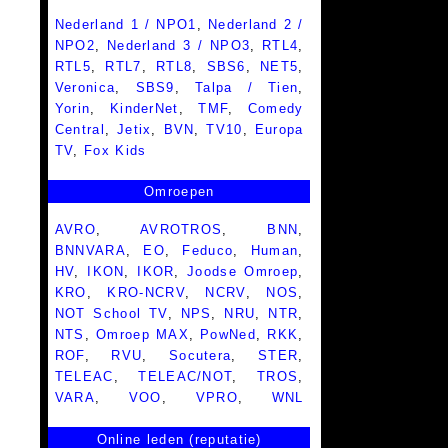
Nederland 1 / NPO1
,
Nederland 2 /
NPO2
,
Nederland 3 / NPO3
,
RTL4
,
RTL5
,
RTL7
,
RTL8
,
SBS6
,
NET5
,
Veronica
,
SBS9
,
Talpa / Tien
,
Yorin
,
KinderNet
,
TMF
,
Comedy
Central
,
Jetix
,
BVN
,
TV10
,
Europa
TV
,
Fox Kids
Omroepen
AVRO
,
AVROTROS
,
BNN
,
BNNVARA
,
EO
,
Feduco
,
Human
,
HV
,
IKON
,
IKOR
,
Joodse Omroep
,
KRO
,
KRO-NCRV
,
NCRV
,
NOS
,
NOT School TV
,
NPS
,
NRU
,
NTR
,
NTS
,
Omroep MAX
,
PowNed
,
RKK
,
ROF
,
RVU
,
Socutera
,
STER
,
TELEAC
,
TELEAC/NOT
,
TROS
,
VARA
,
VOO
,
VPRO
,
WNL
Online leden (reputatie)