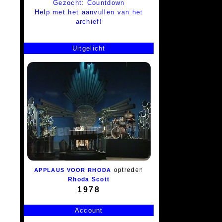
Gezocht: Countdown
Help met het aanvullen van het
archief!
Uitgelicht
optreden
APPLAUS VOOR RHODA
Rhoda Scott
1978
Account