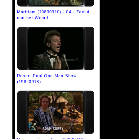
Maritiem (19830310) - 04 - Zeelui
aan het Woord
Robert Paul One Man Show
(19820918)