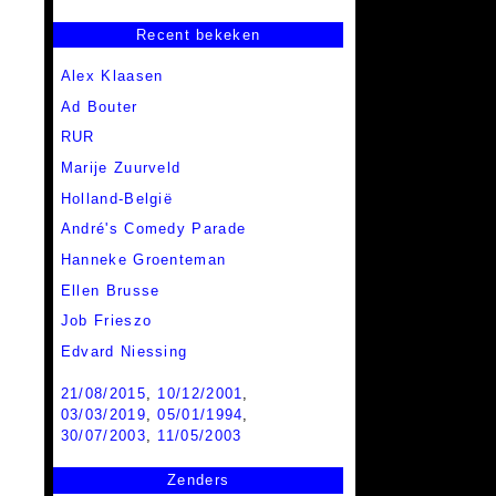
Recent bekeken
Alex Klaasen
Ad Bouter
RUR
Marije Zuurveld
Holland-België
André's Comedy Parade
Hanneke Groenteman
Ellen Brusse
Job Frieszo
Edvard Niessing
21/08/2015
,
10/12/2001
,
03/03/2019
,
05/01/1994
,
30/07/2003
,
11/05/2003
Zenders