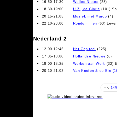
16:50-17:30
Welles Nietes
(28)
18:30-19:00
U Zij de Glorie
(101) Sp
20:15-21:05
Muziek met Marco
(4)
22:10-23:00
Rondom Tien
(63) Leve
Nederland 2
12:00-12:45
Het Capitool
(225)
17:35-18:00
Hollandse Nieuwe
(6)
18:00-18:25
Werken aan Werk
(32) E
20:10-21:02
Van Kooten & de Bie (1
<<
14/