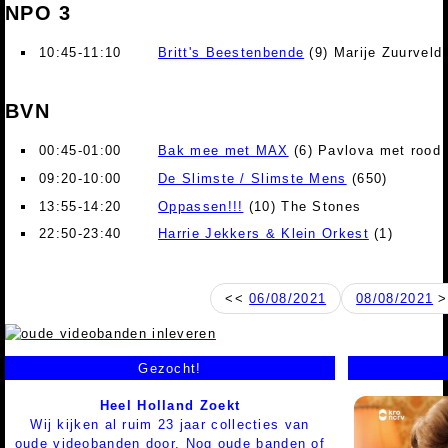
NPO 3
10:45-11:10
Britt's Beestenbende
(9) Marije Zuurveld
BVN
00:45-01:00
Bak mee met MAX
(6) Pavlova met rood 
09:20-10:00
De Slimste / Slimste Mens
(650)
13:55-14:20
Oppassen!!!
(10) The Stones
22:50-23:40
Harrie Jekkers & Klein Orkest
(1)
<<
06/08/2021
08/08/2021
>
Gezocht!
Heel Holland Zoekt
Wij kijken al ruim 23 jaar collecties van
oude videobanden door. Nog oude banden of