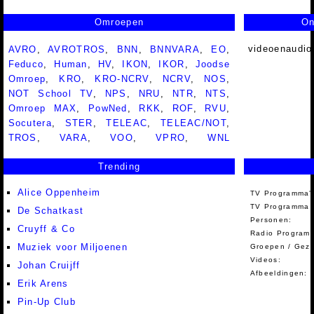
Omroepen
On
videoenaudio
AVRO
,
AVROTROS
,
BNN
,
BNNVARA
,
EO
,
Feduco
,
Human
,
HV
,
IKON
,
IKOR
,
Joodse
Omroep
,
KRO
,
KRO-NCRV
,
NCRV
,
NOS
,
NOT School TV
,
NPS
,
NRU
,
NTR
,
NTS
,
Omroep MAX
,
PowNed
,
RKK
,
ROF
,
RVU
,
Socutera
,
STER
,
TELEAC
,
TELEAC/NOT
,
TROS
,
VARA
,
VOO
,
VPRO
,
WNL
Trending
Alice Oppenheim
TV Programma'
TV Programma A
De Schatkast
Personen:
Cruyff & Co
Radio Programm
Muziek voor Miljoenen
Groepen / Gez
Videos:
Johan Cruijff
Afbeeldingen:
Erik Arens
Pin-Up Club