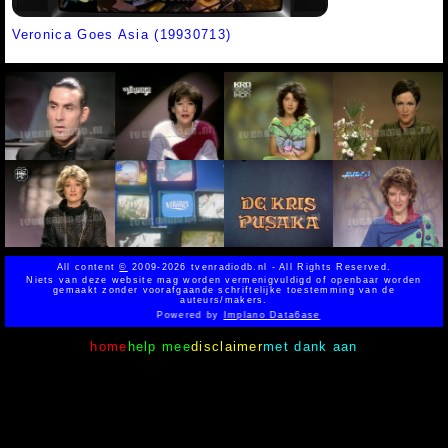
Veronica Goes Asia (19930713)
All content
©
2009-2026 tvenradiodb.nl - All Rights Reserved.
Niets van deze website mag worden vermenigvuldigd of openbaar worden
gemaakt zonder voorafgaande schriftelijke toestemming van de
auteurs/makers.
Powered by
Implano Data6ase
home
help mee
disclaimer
met dank aan