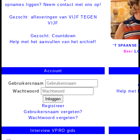
opnames liggen? Neem contact met ons op!
Gezocht: afleveringen van VIJF TEGEN
VIJF
Gezocht: Countdown
Help met het aanvullen van het archief!
'T SPAANSE
Lo
Beer
Account
Gebruikersnaam
Help met h
Wachtwoord
Inloggen
Registreer
Gebruikersnaam vergeten?
Wachtwoord vergeten?
Interview VPRO gids