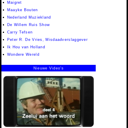
Maigret
Maayke Bouten
Nederland Muziekland
De Willem Ruis Show
Carry Tefsen
Peter R. De Vries, Misdaadverslaggever
Ik Hou van Holland
Wondere Wereld
Nieuwe Video's