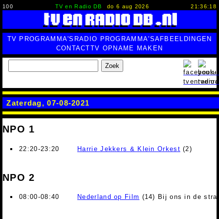
100
TV en Radio DB
do 6 aug 2026
21:36:18
TV PROGRAMMA'S
RADIO PROGRAMMA'S
AFBEELDINGEN
CONTACT
TV OPNAME MAKEN
Zoek
Zaterdag, 07-08-2021
NPO 1
22:20-23:20
Harrie Jekkers & Klein Orkest
(2)
NPO 2
08:00-08:40
Nederland op Film
(14) Bij ons in de stra